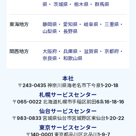
県
・
茨城県
・
栃木県
・
群馬県
東海地方
静岡県
・
愛知県
・
岐阜県
・
三重県
・
山梨県
・
長野県
関西地方
大阪府
・
兵庫県
・
滋賀県
・
京都府
・
奈良県
・
和歌山県
本社
〒243-0435 神奈川県海老名市下今泉1-20-18
札幌サービスセンター
〒065-0022 北海道札幌市手稲区前田6条16-18-16
仙台サービスセンター
〒983-0833 宮城県仙台市宮城野区東仙台1-20-22
東京サービスセンター
〒140-0001 東京都品川区北品川1-9-7