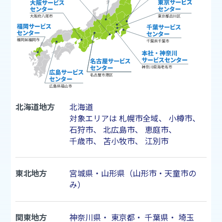
北海道地方
北海道
対象エリアは
札幌市
全域、
小樽市
、
石狩市
、
北広島市
、
恵庭市
、
千歳市
、
苫小牧市
、
江別市
東北地方
宮城県・山形県（山形市・天童市の
み）
関東地方
神奈川県
・
東京都
・
千葉県
・
埼玉