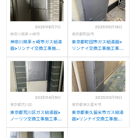
2025年8月7日
2025年5月16日
神奈川県茅ヶ崎市
東京都町田市
神奈川県茅ヶ崎市ガス給湯
東京都町田市ガス給湯器>
器>リンナイ交換工事施工
リンナイ交換工事施工事
事例：リンナイRUFH-
例：ノーリツGH-
K2402AA2-3(A)からリン
S2400ZWSからリンナイ
ナイRUFH-E2407AW2-
RUFH-E2407AW2-3(A)
3(A)への交換
への交換
2025年4月9日
2025年3月15日
東京都荒川区
東京都東久留米市
東京都荒川区ガス給湯器>
東京都東久留米市ガス給湯
ノーリツ交換工事施工事
器>リンナイ交換工事施工
例：ノーリツRUFH-
事例：リンナイRUFH-
K2400AW2-6からノーリ
K2403SAW2-3からリン