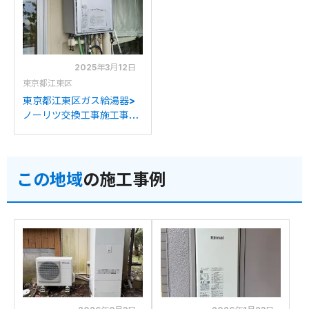
ツRUFH-E2407AW2-
ナイRUFH-E2407AW2-
3(A)への交換
3(A)への交換
2025年3月12日
東京都江東区
東京都江東区ガス給湯器>
ノーリツ交換工事施工事
例：ノーリツRUFH-
V2403AT2-3からノーリ
ツRUFH-E2407AW2-
この地域
の施工事例
3(A)への交換