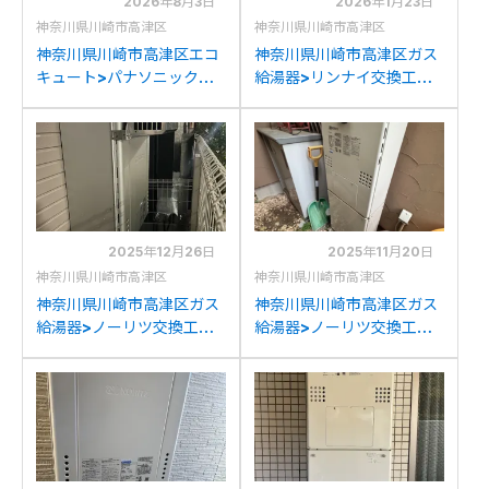
2026年8月3日
2026年1月23日
神奈川県川崎市高津区
神奈川県川崎市高津区
神奈川県川崎市高津区エコ
神奈川県川崎市高津区ガス
キュート>パナソニック交
給湯器>リンナイ交換工事
換工事施工事例：三菱
施工事例：リンナイRUF-
SRT-MU60-Sからパナソ
S1606SAWからリンナイ
ニックHE-SU37LQSへの
RUF-SA1615SAW(A)への
交換
交換
2025年12月26日
2025年11月20日
神奈川県川崎市高津区
神奈川県川崎市高津区
神奈川県川崎市高津区ガス
神奈川県川崎市高津区ガス
給湯器>ノーリツ交換工事
給湯器>ノーリツ交換工事
施工事例：ノーリツGT-
施工事例：ノーリツGTH-
2428SAWXからノーリツ
2417SAWX3Hからノーリ
GT-C2472SAW BLへの交
ツGTH-2454AW3H BLへ
換
の交換