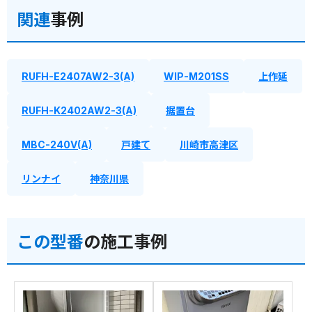
関連
事例
RUFH-E2407AW2-3(A)
WIP-M201SS
上作延
RUFH-K2402AW2-3(A)
据置台
MBC-240V(A)
戸建て
川崎市高津区
リンナイ
神奈川県
この型番
の施工事例