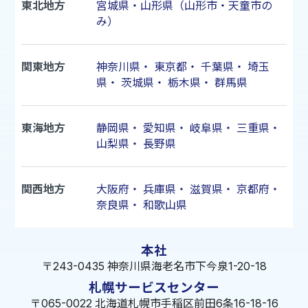
東北地方
宮城県・山形県（山形市・天童市の
み）
関東地方
神奈川県
・
東京都
・
千葉県
・
埼玉
県
・
茨城県
・
栃木県
・
群馬県
東海地方
静岡県
・
愛知県
・
岐阜県
・
三重県
・
山梨県
・
長野県
関西地方
大阪府
・
兵庫県
・
滋賀県
・
京都府
・
奈良県
・
和歌山県
本社
〒243-0435 神奈川県海老名市下今泉1-20-18
札幌サービスセンター
〒065-0022 北海道札幌市手稲区前田6条16-18-16