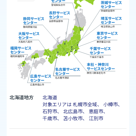
北海道地方
北海道
対象エリアは
札幌市
全域、
小樽市
、
石狩市
、
北広島市
、
恵庭市
、
千歳市
、
苫小牧市
、
江別市