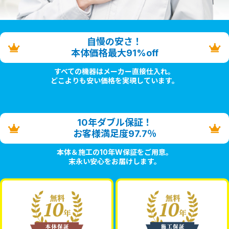
自慢の安さ！
本体価格最大91%off
すべての機器はメーカー直接仕入れ。
どこよりも安い価格を実現しています。
10年ダブル保証！
お客様満足度97.7％
本体＆施工の10年W保証をご用意。
末永い安心をお届けします。