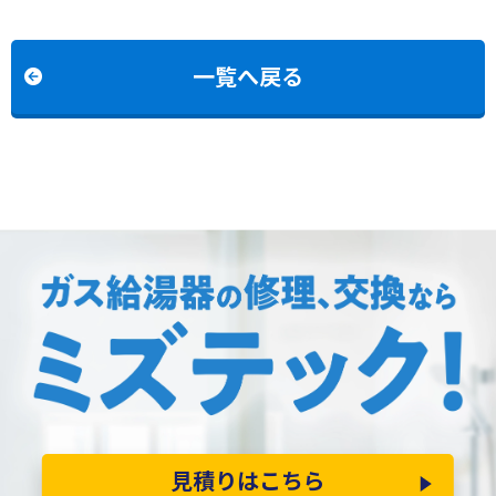
C2446AWXDからノーリツ
S2420WAからノーリツGT-
GTH-C2459AWD-1BLへの
C2472SAR BLへの交換
交換
一覧へ戻る
見積りはこちら