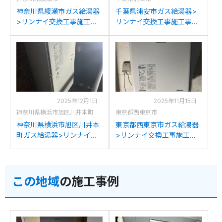
神奈川県綾瀬市ガス給湯器
千葉県浦安市ガス給湯器>
>リンナイ交換工事施工事
リンナイ交換工事施工事
例：リンナイRUF-
例：リンナイRUF-
V2405SAWからリンナイ
A2400SAWからリンナイ
RUF-245SAW(B)への交換
RUF-245SAW(B)への交換
2025年12月1日
2025年11月15日
神奈川県横浜市旭区川井本町
東京都西東京市
神奈川県横浜市旭区川井本
東京都西東京市ガス給湯器
町ガス給湯器>リンナイ交
>リンナイ交換工事施工事
換工事施工事例：リンナイ
例：リンナイRUF-
RUF-V2405SAWからリン
V2405SAWからリンナイ
ナイRUF-245SAW(B)への
RUF-245SAW(B)への交換
この地域
の施工事例
交換