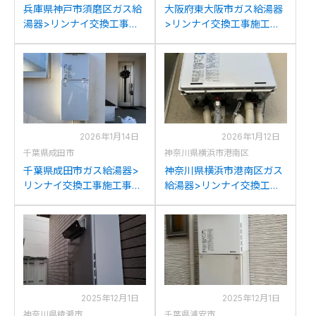
兵庫県神戸市須磨区ガス給
大阪府東大阪市ガス給湯器
湯器>リンナイ交換工事施
>リンナイ交換工事施工事
工事例：リンナイRUF-
例：リンナイRUF-
V2401SAWからリンナイ
V2405SAWからリンナイ
RUF-245SAW(B)への交換
RUF-245SAW(B)への交換
2026年1月14日
2026年1月12日
千葉県成田市
神奈川県横浜市港南区
千葉県成田市ガス給湯器>
神奈川県横浜市港南区ガス
リンナイ交換工事施工事
給湯器>リンナイ交換工事
例：リンナイRUF-
施工事例：パナソニック
V2405SAWからリンナイ
GJ-C24T1からリンナイ
RUF-245SAW(B)への交換
RUF-245SAW(B)への交換
2025年12月1日
2025年12月1日
神奈川県綾瀬市
千葉県浦安市