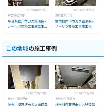
2025年11月3日
2025年10月31日
千葉県松戸市
東京都府中市
千葉県松戸市ガス給湯器>
東京都府中市ガス給湯器>
ノーリツ交換工事施工事
ノーリツ交換工事施工事
例：ノーリツGJ-16R5RBか
例：ノーリツGT-1610Rから
らノーリツGT-C1672SAR
ノーリツGT-C1672SAR BL
BLへの交換
への交換
この地域
の施工事例
2026年7月31日
2026年2月2日
神奈川県藤沢市
神奈川県藤沢市
神奈川県藤沢市ガス給湯器
神奈川県藤沢市ガス給湯器