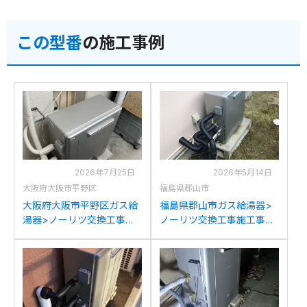
この型番
の施工事例
2026年7月25日
2026年5月14日
大阪府大阪市平野区
福島県郡山市
大阪府大阪市平野区ガス給
福島県郡山市ガス給湯器>
湯器>ノーリツ交換工事施
ノーリツ交換工事施工事
工事例：ノーリツGRQ-
例：パーパスGX-
1628SAX-1からノーリツ
H2000AR-1からノーリツ
GT-C1672SAR BLへの交換
GT-C1672SAR BLへの交換