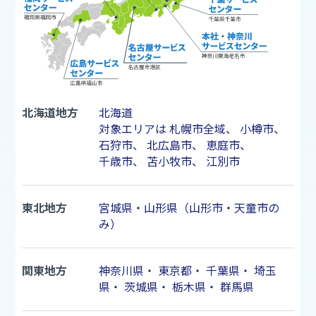
北海道地方
北海道
対象エリアは
札幌市
全域、
小樽市
、
石狩市
、
北広島市
、
恵庭市
、
千歳市
、
苫小牧市
、
江別市
東北地方
宮城県・山形県（山形市・天童市の
み）
関東地方
神奈川県
・
東京都
・
千葉県
・
埼玉
県
・
茨城県
・
栃木県
・
群馬県