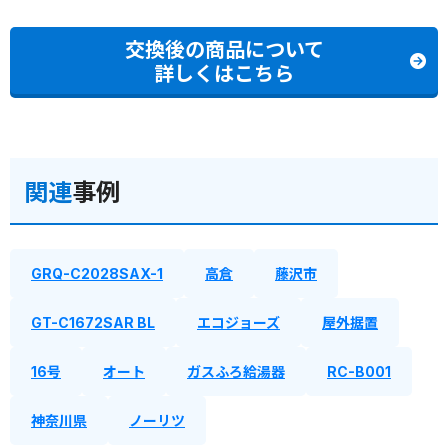
交換後の商品について
詳しくはこちら
関連
事例
GRQ-C2028SAX-1
高倉
藤沢市
GT-C1672SAR BL
エコジョーズ
屋外据置
16号
オート
ガスふろ給湯器
RC-B001
神奈川県
ノーリツ