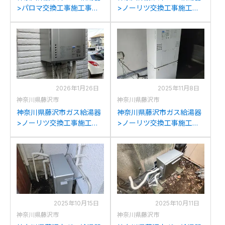
>パロマ交換工事施工事
>ノーリツ交換工事施工事
例：パーパスGX-
例：ノーリツGRQ-
H2400AWからパロマFH-
2050(S)AXからノーリツ
E2422SAWLへの交換
GT-C2072SAR BLへの交換
2026年1月26日
2025年11月8日
神奈川県藤沢市
神奈川県藤沢市
神奈川県藤沢市ガス給湯器
神奈川県藤沢市ガス給湯器
>ノーリツ交換工事施工事
>ノーリツ交換工事施工事
例：ノーリツGT-
例：ノーリツSF-
C2442SAWX-MBからノー
GTHA2403Aからノーリツ
リツGT-C2472SAW BLへ
GTH-C2460AW3H-1BLへ
の交換
の交換
2025年10月15日
2025年10月11日
神奈川県藤沢市
神奈川県藤沢市