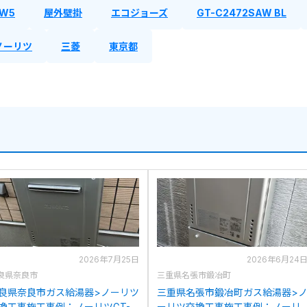
7W5
屋外壁掛
エコジョーズ
GT-C2472SAW BL
ノーリツ
三菱
東京都
2026年7月25日
2026年6月24
良県奈良市
三重県名張市鍛冶町
良県奈良市ガス給湯器>ノーリツ
三重県名張市鍛冶町ガス給湯器>
換工事施工事例：ノーリツGT-
ーリツ交換工事施工事例：ノーリ