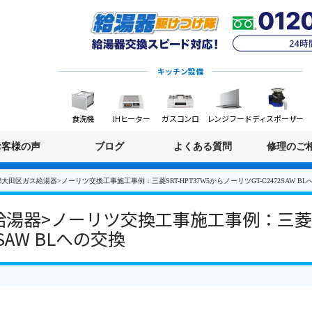
キッチン設備
食洗機
IHヒーター
ガスコンロ
レンジフード
ディスポーザー
お客様の声
ブログ
よくある質問
修理のご
大田区ガス給湯器>ノーリツ交換工事施工事例：三菱SRT-HPT37W5からノーリツGT-C2472SAW BL
湯器>ノーリツ交換工事施工事例：三菱SRT
SAW BLへの交換