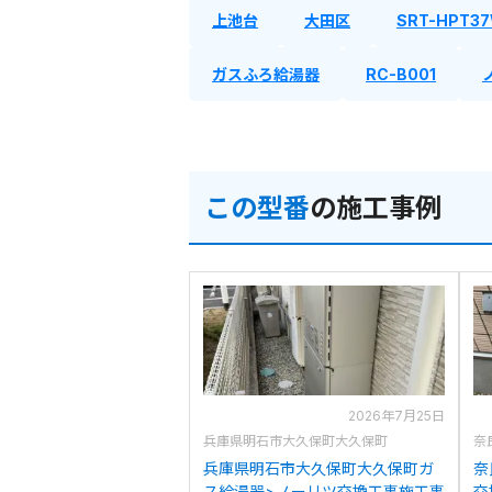
上池台
大田区
SRT-HPT3
ガスふろ給湯器
RC-B001
この型番
の施工事例
2026年7月25日
兵庫県明石市大久保町大久保町
奈
兵庫県明石市大久保町大久保町ガ
奈
ス給湯器>ノーリツ交換工事施工事
交