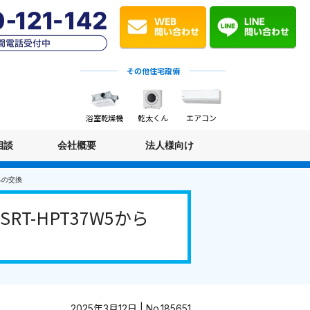
その他住宅設備
浴室乾燥機
乾太くん
エアコン
相談
会社概要
法人様向け
への交換
-HPT37W5から
2025年3月12日 | No.185651