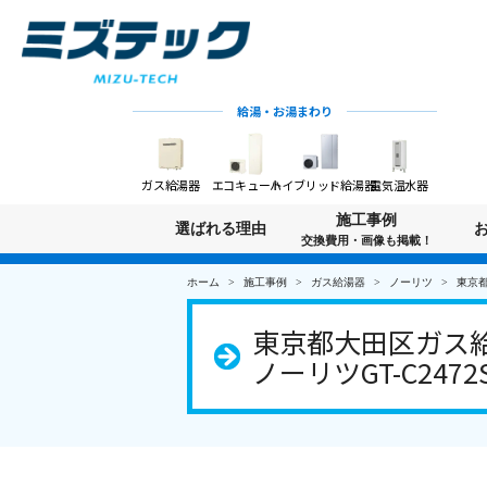
給湯・お湯まわり
ガス給湯器
エコキュート
ハイブリッド給湯器
電気温水器
施工事例
選ばれる理由
交換費用・画像も掲載！
ホーム
施工事例
ガス給湯器
ノーリツ
東京都
東京都大田区ガス給
ノーリツGT-C2472