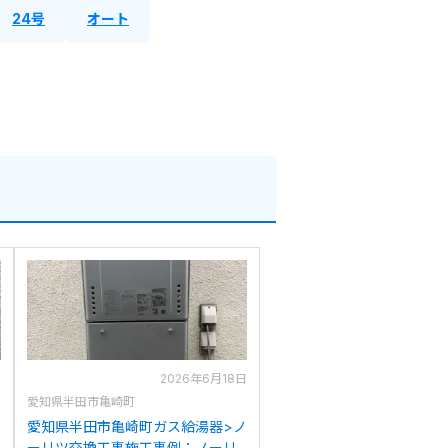
24号
オート
日
2026年6月18日
愛知県半田市亀崎町
ノ
愛知県半田市亀崎町ガス給湯器>ノ
ーリツ交換工事施工事例：ノーリ