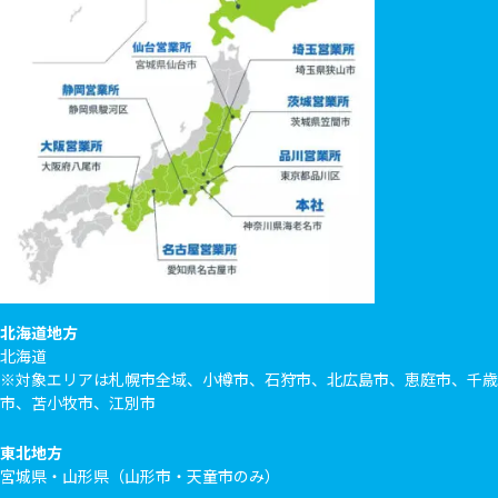
北海道地方
北海道
※対象エリアは札幌市全域、小樽市、石狩市、北広島市、恵庭市、千歳
市、苫小牧市、江別市
東北地方
宮城県・山形県（山形市・天童市のみ）