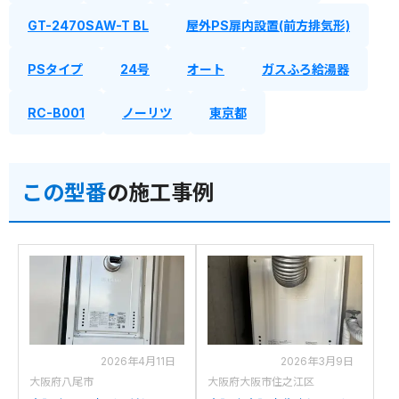
GT-2470SAW-T BL
屋外PS扉内設置(前方排気形)
PSタイプ
24号
オート
ガスふろ給湯器
RC-B001
ノーリツ
東京都
この型番
の施工事例
2026年4月11日
2026年3月9日
大阪府八尾市
大阪府大阪市住之江区