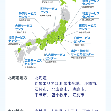
北海道地方
北海道
対象エリアは
札幌市
全域、
小樽市
、
石狩市
、
北広島市
、
恵庭市
、
千歳市
、
苫小牧市
、
江別市