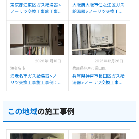
東京都江東区ガス給湯器>
大阪府大阪市住之江区ガス
ノーリツ交換工事施工事
給湯器>ノーリツ交換工事
例：ノーリツGT-
施工事例：大阪ガス135-
2428(S)AWX-Tからノーリ
N062からノーリツGT-
ツGT-2470SAW-T BLへの
2470SAW-T BLへの交換
交換
2026年1月10日
2025年12月26日
海老名市
兵庫県神戸市長田区
海老名市ガス給湯器>ノー
兵庫県神戸市長田区ガス給
リツ交換工事施工事例：ノ
湯器>ノーリツ交換工事施
ーリツGT-2427SAWX-T-1
工事例：ノーリツGT-
からノーリツGT-
2450SAWX-Tからノーリ
2470SAW-T BLへの交換
ツGT-2470SAW-T BLへの
この地域
の施工事例
交換