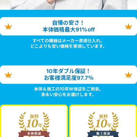
自慢の安さ！
本体価格最大91%off
すべての機器はメーカー直接仕入れ。
どこよりも安い価格を実現しています。
10年ダブル保証！
お客様満足度97.7％
本体＆施工の10年W保証をご用意。
末永い安心をお届けします。