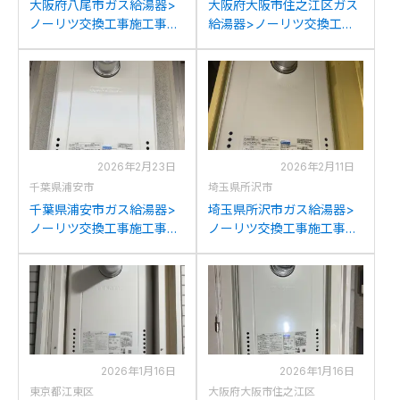
大阪府八尾市ガス給湯器>
大阪府大阪市住之江区ガス
ノーリツ交換工事施工事
給湯器>ノーリツ交換工事
例：ノーリツGTH-
施工事例：ノーリツGT-
2434SAWX6H-Tからノー
2427SAWX-Cからノーリ
リツGT-2470SAW-T BLへ
ツGT-2470SAW-T BLへの
の交換
交換
2026年2月23日
2026年2月11日
千葉県浦安市
埼玉県所沢市
千葉県浦安市ガス給湯器>
埼玉県所沢市ガス給湯器>
ノーリツ交換工事施工事
ノーリツ交換工事施工事
例：ノーリツGT-
例：ノーリツGTH-
2422SAWX-Tからノーリツ
2434SAWX3H-Tからノー
GT-2470SAW-T BLへの交
リツGT-2470SAW-T BLへ
換
の交換
2026年1月16日
2026年1月16日
東京都江東区
大阪府大阪市住之江区