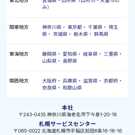
東北地方
宮城県・山形県（山形市・天童市の
み）
関東地方
神奈川県
・
東京都
・
千葉県
・
埼玉
県
・
茨城県
・
栃木県
・
群馬県
東海地方
静岡県
・
愛知県
・
岐阜県
・
三重県
・
山梨県
・
長野県
関西地方
大阪府
・
兵庫県
・
滋賀県
・
京都府
・
奈良県
・
和歌山県
本社
〒243-0435 神奈川県海老名市下今泉1-20-18
札幌サービスセンター
〒065-0022 北海道札幌市手稲区前田6条16-18-16