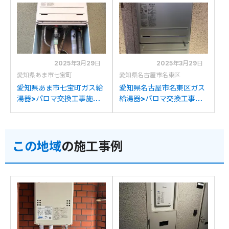
2450(S)AWXからパロマ
C2452SAWX-2からパロ
FH-E2421SAWLへの交換
マFH-E2421SAWLへの交
換
2025年3月29日
2025年3月29日
愛知県あま市七宝町
愛知県名古屋市名東区
愛知県あま市七宝町ガス給
愛知県名古屋市名東区ガス
湯器>パロマ交換工事施工
給湯器>パロマ交換工事施
事例：ノーリツGT-
工事例：リンナイRUF-
2450SAWXからパロマ
V2401SAWからパロマ
FH-E2421SAWLへの交換
FH-E2421SAWLへの交換
この地域
の施工事例