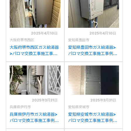
FH-E2421SAWLへの交換
マFH-E2421SAWLへの交
換
2025年4月10日
2025年4月10日
大阪府堺市西区
愛知県豊田市
大阪府堺市西区ガス給湯器
愛知県豊田市ガス給湯器>
>パロマ交換工事施工事
パロマ交換工事施工事例：
例：ノーリツGT-
TOTORGE-24KS50-Sか
2452SAWX-2からパロマ
らパロマFH-E2421SAWL
FH-E2421SAWLへの交換
への交換
2025年3月31日
2025年3月31日
兵庫県伊丹市
愛知県安城市
兵庫県伊丹市ガス給湯器>
愛知県安城市ガス給湯器>
パロマ交換工事施工事例：
パロマ交換工事施工事例：
ノーリツGT-
ノーリツGT-