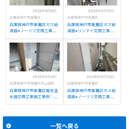
2025年4月9日
2025年2月10日
兵庫県神戸市東灘区
兵庫県神戸市東灘区
兵庫県神戸市東灘区ガス給
兵庫県神戸市東灘区ガス給
湯器>ノーリツ交換工事施
湯器>リンナイ交換工事施
工事例：大阪ガス135-
工事例：リンナイRUX-
N470からノーリツGTH-
A1611W-Eからリンナイ
C2461SAW6H-1BLへの
RUX-A1616W(A)-Eへの交
交換
換
2025年2月4日
2024年12月13日
兵庫県神戸市東灘区本山南町
兵庫県神戸市東灘区
兵庫県神戸市東灘区電気温
兵庫県神戸市東灘区ガス給
水器交換工事施工事例：三
湯器>ノーリツ交換工事施
菱SRT-4688WFUDN-BL
工事例：ノーリツGTH-
から三菱SRT-J46WDM5
2434AWX6Hからノーリ
への交換
ツGTH-2454AW3HBLへ
の交換
一覧へ戻る