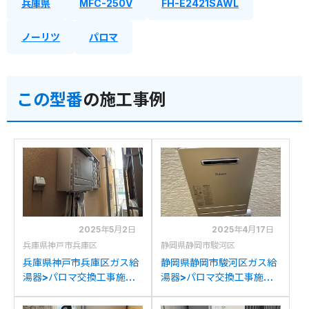
兵庫県
MFC-250V
FH-E2421SAWL
ノーリツ
パロマ
この型番
の施工事例
2025年5月2日
2025年4月17日
兵庫県神戸市兵庫区
静岡県静岡市駿河区
兵庫県神戸市兵庫区ガス給
静岡県静岡市駿河区ガス給
湯器>パロマ交換工事施工
湯器>パロマ交換工事施工
事例：リンナイRUF-
事例：ノーリツGT-
V2401SAWからパロマ
C2442(S)AWXからパロ