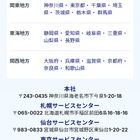
関東地方
神奈川県
・
東京都
・
千葉県
・
埼玉
県
・
茨城県
・
栃木県
・
群馬県
東海地方
静岡県
・
愛知県
・
岐阜県
・
三重県
・
山梨県
・
長野県
関西地方
大阪府
・
兵庫県
・
滋賀県
・
京都府
・
奈良県
・
和歌山県
本社
〒243-0435 神奈川県海老名市下今泉1-20-18
札幌サービスセンター
〒065-0022 北海道札幌市手稲区前田6条16-18-16
仙台サービスセンター
〒983-0833 宮城県仙台市宮城野区東仙台1-20-22
東京サービスセンター