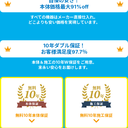
自慢の安さ！
本体価格最大91%off
すべての機器はメーカー直接仕入れ。
どこよりも安い価格を実現しています。
10年ダブル保証！
お客様満足度97.7％
本体＆施工の10年W保証をご用意。
末永い安心をお届けします。
無料10年本体保証
無料10年施工保証