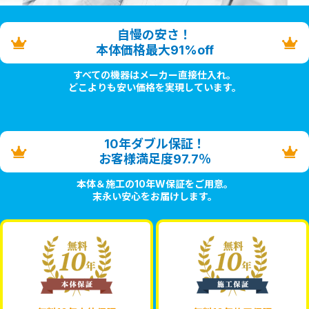
自慢の安さ！
本体価格最大91%off
すべての機器はメーカー直接仕入れ。
どこよりも安い価格を実現しています。
10年ダブル保証！
お客様満足度97.7％
本体＆施工の10年W保証をご用意。
末永い安心をお届けします。