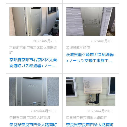
工事例：ノーリツGT-
例：リンナイRUF-
C2042SAWX-MBからノー
A2003SAW(A)からノーリ
リツGT-C2072SAW BLへ
ツGT-C2072SAW BLへの
の交換
交換
2026年5月2日
2026年5月1日
京都府京都市右京区区太秦開道
茨城県龍ケ崎市
町
茨城県龍ケ崎市ガス給湯器
京都府京都市右京区区太秦
>ノーリツ交換工事施工事
開道町ガス給湯器>ノーリ
例：ノーリツGT-
ツ交換工事施工事例：ノー
C2052SAWX-2からノーリ
リツGT-2428SAWXからノ
ツGT-C2072SAW BLへの
ーリツGT-C2072SAW BL
交換
への交換
2026年4月23日
2026年4月23日
奈良県奈良市四条大路南町
奈良県奈良市四条大路南町
奈良県奈良市四条大路南町
奈良県奈良市四条大路南町