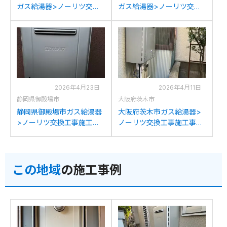
ガス給湯器>ノーリツ交換
ガス給湯器>ノーリツ交換
工事施工事例：ノーリツ
工事施工事例：ノーリツ
GT-C2032SAWXからノー
GT-C2032SAWXからノー
リツGT-C2072SAW BLへ
リツGT-C2072SAW BLへ
の交換
の交換
2026年4月23日
2026年4月11日
静岡県御殿場市
大阪府茨木市
静岡県御殿場市ガス給湯器
大阪府茨木市ガス給湯器>
>ノーリツ交換工事施工事
ノーリツ交換工事施工事
例：パーパスGX2000-AW-
例：ノーリツGT-
1からノーリツGT-
2050SAWXからノーリツ
C2072SAW BLへの交換
GT-C2072SAW BLへの交
この地域
の施工事例
換