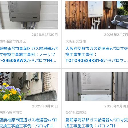
2026年4月30日
2026年2月7
城県仙台市青葉区
大阪府交野市
城県仙台市青葉区ガス給湯器>パ
大阪府交野市ガス給湯器>パロマ交
マ交換工事施工事例：ノーリツ
換工事施工事例：
T-2450SAWXからパロマFH-
TOTORGE24KS1-Sからパロマ
423SAWへの交換
FH-2423SAWへの交換
2025年9月10日
2025年9月8
阪府柏原市田辺
愛知県海部郡
阪府柏原市田辺ガス給湯器>パロ
愛知県海部郡ガス給湯器>パロマ交
交換工事施工事例：パロマFH-
換工事施工事例：パロマFH-