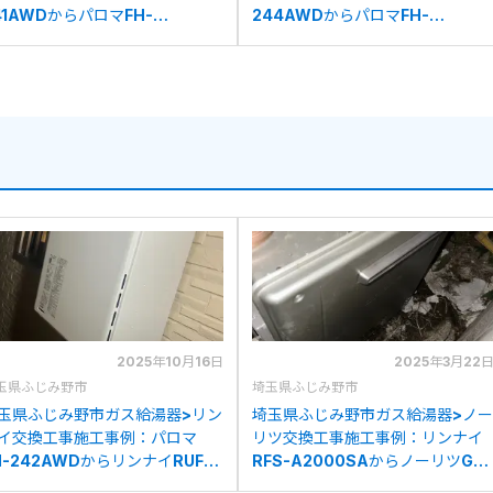
41AWDからパロマFH-
244AWDからパロマFH-
423SAWへの交換
2423SAWへの交換
2025年10月16日
2025年3月22
玉県ふじみ野市
埼玉県ふじみ野市
玉県ふじみ野市ガス給湯器>リン
埼玉県ふじみ野市ガス給湯器>ノー
イ交換工事施工事例：パロマ
リツ交換工事施工事例：リンナイ
H-242AWDからリンナイRUF-
RFS-A2000SAからノーリツGT-
45SAW(B)への交換
C2072SAR BLへの交換