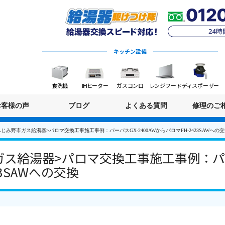
キッチン設備
食洗機
IHヒーター
ガスコンロ
レンジフード
ディスポーザー
お客様の声
ブログ
よくある質問
修理のご
じみ野市ガス給湯器>パロマ交換工事施工事例：パーパスGX-2400AWからパロマFH-2423SAWへの
ス給湯器>パロマ交換工事施工事例：パーパ
3SAWへの交換