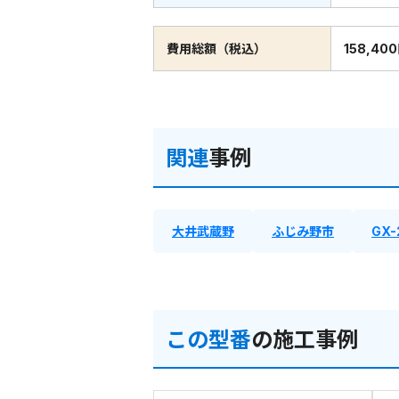
費用総額（税込）
158,40
関連
事例
大井武蔵野
ふじみ野市
GX-
この型番
の施工事例