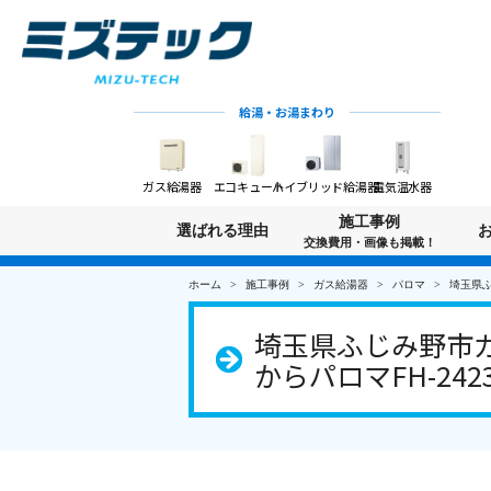
給湯・お湯まわり
ガス給湯器
エコキュート
ハイブリッド給湯器
電気温水器
施工事例
選ばれる理由
交換費用・画像も掲載！
ホーム
施工事例
ガス給湯器
パロマ
埼玉県ふ
埼玉県ふじみ野市ガ
からパロマFH-242