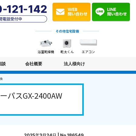
その他住宅設備
浴室乾燥機
乾太くん
エアコン
相談
会社概要
法人様向け
交換
スGX-2400AW
2025年3月24日 | No.186549