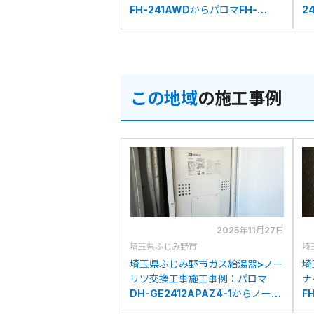
FH-241AWDからパロマFH-
2
2423SAWへの交換
2
この地域
の施工事例
2025年11月27日
埼玉県ふじみ野市
埼
埼玉県ふじみ野市ガス給湯器>ノー
埼
リツ交換工事施工事例：パロマ
ナ
DH-GE2412APAZ4-1からノーリ
F
ツGTH-C2460AW3H-H-1BLへ
2