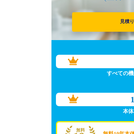
見積
すべての機
本体
無料10年本