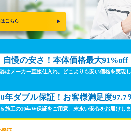
りはこちら
自慢の安さ！
本体価格最大91%off
器はメーカー直接仕入れ。
どこよりも安い価格を実現
10年ダブル保証！
お客様満足度97.7
＆施工の10年W保証をご用意。
末永い安心をお届けし
体保証