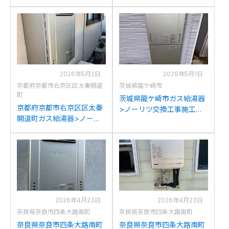
工事例：ノーリツGT-
例：リンナイRUF-
C2042SAWX-MBからノー
A2003SAW(A)からノーリ
リツGT-C2072SAW BLへ
ツGT-C2072SAW BLへの
の交換
交換
2026年5月2日
2026年5月1日
京都府京都市右京区区太秦開道
茨城県龍ケ崎市
町
茨城県龍ケ崎市ガス給湯器
京都府京都市右京区区太秦
>ノーリツ交換工事施工事
開道町ガス給湯器>ノーリ
例：ノーリツGT-
ツ交換工事施工事例：ノー
C2052SAWX-2からノーリ
リツGT-2428SAWXからノ
ツGT-C2072SAW BLへの
ーリツGT-C2072SAW BL
交換
への交換
2026年4月23日
2026年4月23日
奈良県奈良市四条大路南町
奈良県奈良市四条大路南町
奈良県奈良市四条大路南町
奈良県奈良市四条大路南町