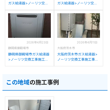
ガス給湯器>ノーリツ交換
ガス給湯器>ノーリツ交換
工事施工事例：ノーリツ
工事施工事例：ノーリツ
GT-C2032SAWXからノー
GT-C2032SAWXからノー
リツGT-C2072SAW BLへ
リツGT-C2072SAW BLへ
の交換
の交換
2026年4月23日
2026年4月11日
静岡県御殿場市
大阪府茨木市
静岡県御殿場市ガス給湯器
大阪府茨木市ガス給湯器>
>ノーリツ交換工事施工事
ノーリツ交換工事施工事
例：パーパスGX2000-AW-
例：ノーリツGT-
1からノーリツGT-
2050SAWXからノーリツ
C2072SAW BLへの交換
GT-C2072SAW BLへの交
この地域
の施工事例
換