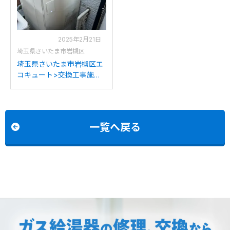
2025年2月21日
埼玉県さいたま市岩槻区
埼玉県さいたま市岩槻区エ
コキュート>交換工事施工
事例：ミツビシ/三菱SRT-
HPT37WX4から日立BHP-
FG37WUへの交換
一覧へ戻る