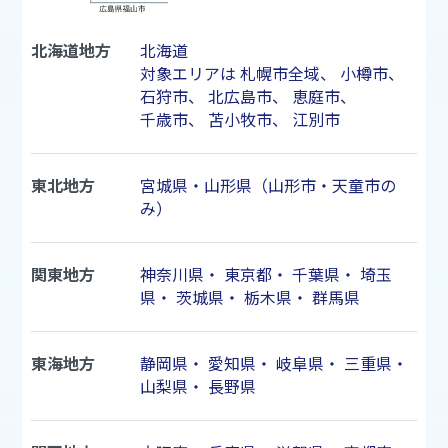
北海道地方
北海道
対象エリアは
札幌市
全域、
小樽市
、
石狩市
、
北広島市
、
恵庭市
、
千歳市
、
苫小牧市
、
江別市
東北地方
宮城県・山形県（山形市・天童市の
み）
関東地方
神奈川県
・
東京都
・
千葉県
・
埼玉
県
・
茨城県
・
栃木県
・
群馬県
東海地方
静岡県
・
愛知県
・
岐阜県
・
三重県
・
山梨県
・
長野県