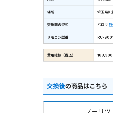
場所
埼玉県川
交換前の型式
パロマ
F
リモコン型番
RC-B00
費用総額（税込）
168,30
交換後
の商品はこちら
ノーリツ 