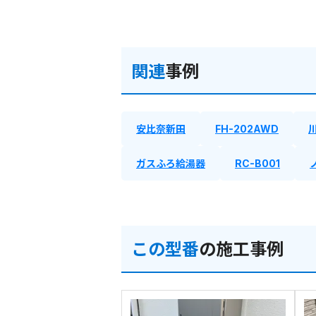
関連
事例
安比奈新田
FH-202AWD
ガスふろ給湯器
RC-B001
この型番
の施工事例