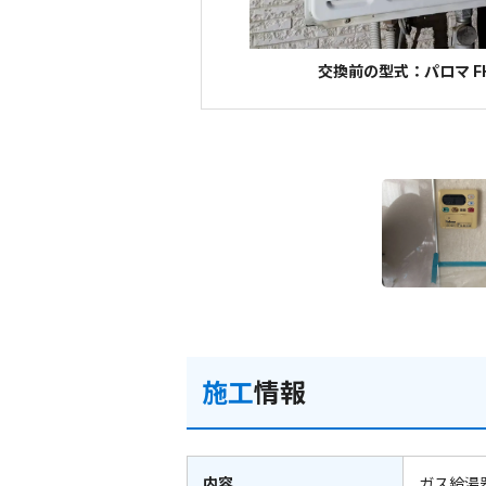
交換前の型式：パロマ FH
施工
情報
内容
ガス給湯