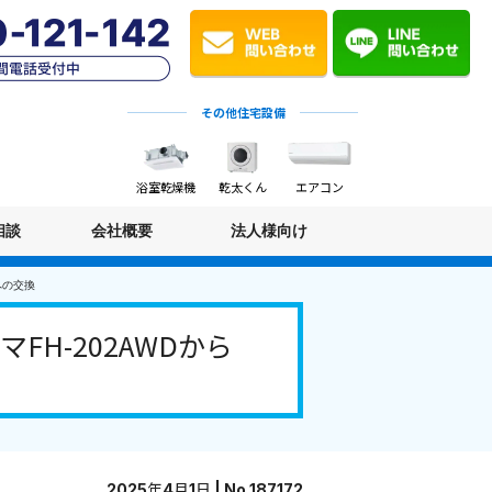
その他住宅設備
浴室乾燥機
乾太くん
エアコン
相談
会社概要
法人様向け
への交換
H-202AWDから
2025年4月1日 | No.187172