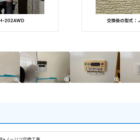
-202AWD
交換後の型式：ノー
器>ノーリツ交換工事