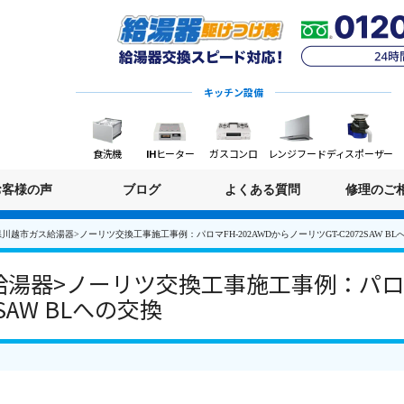
キッチン設備
食洗機
IHヒーター
ガスコンロ
レンジフード
ディスポーザー
お客様の声
ブログ
よくある質問
修理のご
川越市ガス給湯器>ノーリツ交換工事施工事例：パロマFH-202AWDからノーリツGT-C2072SAW BL
湯器>ノーリツ交換工事施工事例：パロマF
SAW BLへの交換