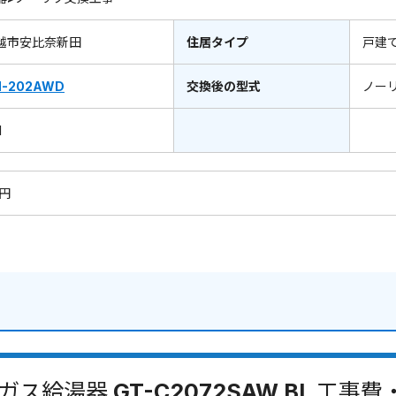
越市安比奈新田
住居タイプ
戸建
H-202AWD
交換後の型式
ノー
1
0円
ガス給湯器 GT-C2072SAW BL 工事