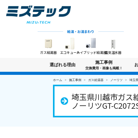
給湯・お湯まわり
ガス給湯器
エコキュート
ハイブリッド給湯器
電気温水器
施工事例
選ばれる理由
交換費用・画像も掲載！
ホーム
施工事例
ガス給湯器
ノーリツ
埼玉県
埼玉県川越市ガス給
ノーリツGT-C2072