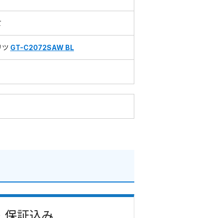
て
リツ
GT-C2072SAW BL
費・保証込み