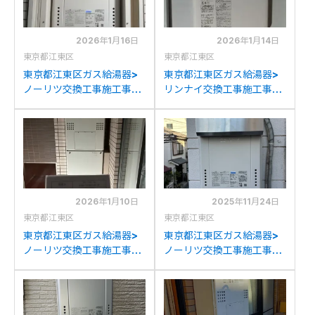
2026年1月16日
2026年1月14日
東京都江東区
東京都江東区
東京都江東区ガス給湯器>
東京都江東区ガス給湯器>
ノーリツ交換工事施工事
リンナイ交換工事施工事
例：ノーリツGT-
例：パナソニックGW-
2428(S)AWX-Tからノー
16C2からリンナイRUX-
リツGT-2470SAW-T BL
A1616T-L(A)-Eへの交換
への交換
2026年1月10日
2025年11月24日
東京都江東区
東京都江東区
東京都江東区ガス給湯器>
東京都江東区ガス給湯器>
ノーリツ交換工事施工事
ノーリツ交換工事施工事
例：ノーリツGTH-
例：ノーリツGT-
C2428AWX3H-Lからノ
1627AWXからノーリツ
ーリツGTH-
GT-2070AW BLへの交換
C2460AW3H-L-1BLへの