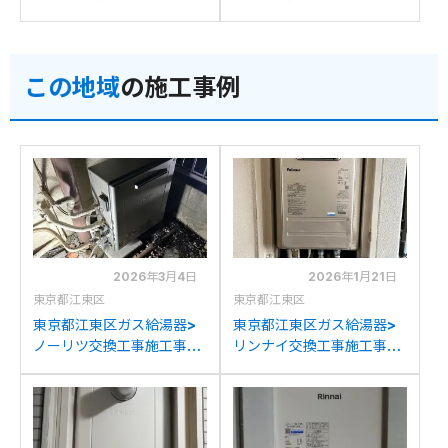
例：パーパスGX2000-
例：ノーリツGT-
AW-1からノーリツGT-
2050SAWXからノーリツ
C2072SAW BLへの交換
GT-C2072SAW BLへの交
この地域
の施工事例
換
2026年3月4日
2026年1月21日
東京都江東区
東京都江東区
東京都江東区ガス給湯器>
東京都江東区ガス給湯器>
ノーリツ交換工事施工事
リンナイ交換工事施工事
例：ノーリツGX-
例：東京ガスAT-
S2000AR-1からノーリツ
2801BRSSW3Q-Cからリ
GT-C2072SAR BLへの交
ンナイRUF-205SAT-L(B)
換
への交換