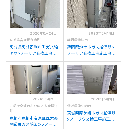
2026年6月24日
2026年5月14日
宮城県宮城郡利府町
静岡県焼津市
宮城県宮城郡利府町ガス給
静岡県焼津市ガス給湯器>
湯器>ノーリツ交換工事施
ノーリツ交換工事施工事
工事例：ノーリツGT-
例：リンナイRUF-
C2042SAWX-MBからノ
A2003SAW(A)からノー
ーリツGT-C2072SAW BL
リツGT-C2072SAW BLへ
への交換
の交換
2026年5月2日
2026年5月1日
京都府京都市右京区区太秦開道
茨城県龍ケ崎市
町
茨城県龍ケ崎市ガス給湯器
京都府京都市右京区区太秦
>ノーリツ交換工事施工事
開道町ガス給湯器>ノーリ
例：ノーリツGT-