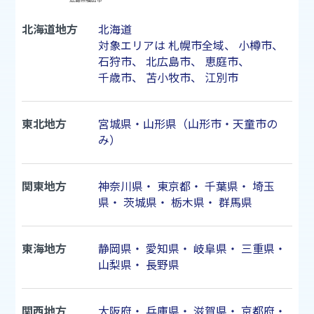
北海道地方
北海道
対象エリアは
札幌市
全域、
小樽市
、
石狩市
、
北広島市
、
恵庭市
、
千歳市
、
苫小牧市
、
江別市
東北地方
宮城県・山形県（山形市・天童市の
み）
関東地方
神奈川県
・
東京都
・
千葉県
・
埼玉
県
・
茨城県
・
栃木県
・
群馬県
東海地方
静岡県
・
愛知県
・
岐阜県
・
三重県
・
山梨県
・
長野県
関西地方
大阪府
・
兵庫県
・
滋賀県
・
京都府
・