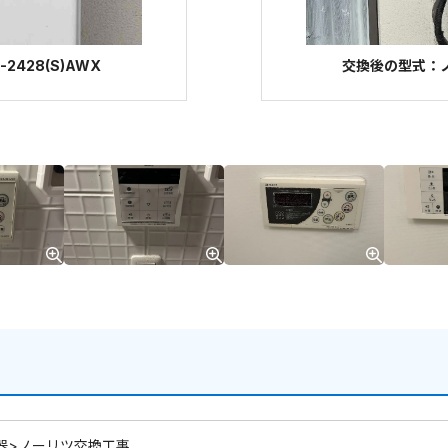
2428(S)AWX
交換後の型式：ノー
器>ノーリツ交換工事