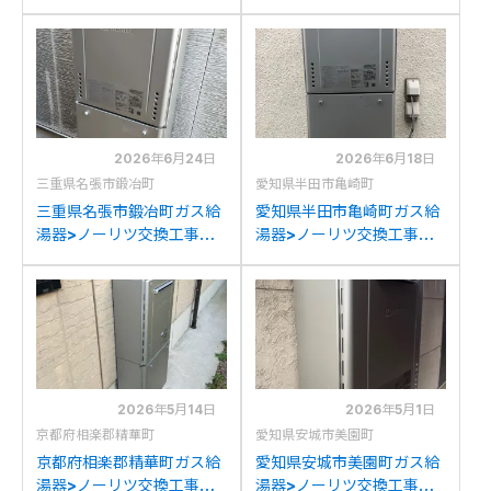
交換工事施工事例：ノーリ
例：ノーリツGT-
ツGT-C2452SAWXから
C2472(S)AWからノーリ
ノーリツGT-C2472SAW
ツGT-C2472SAW BLへの
BLへの交換
交換
2026年6月24日
2026年6月18日
三重県名張市鍛冶町
愛知県半田市亀崎町
三重県名張市鍛冶町ガス給
愛知県半田市亀崎町ガス給
湯器>ノーリツ交換工事施
湯器>ノーリツ交換工事施
工事例：ノーリツGT-
工事例：ノーリツGT-
C2432(S)AWXからノーリ
C2452SAWXからノーリ
ツGT-C2472SAW BLへの
ツGT-C2472SAW BLへの
交換
交換
2026年5月14日
2026年5月1日
京都府相楽郡精華町
愛知県安城市美園町
京都府相楽郡精華町ガス給
愛知県安城市美園町ガス給
湯器>ノーリツ交換工事施
湯器>ノーリツ交換工事施