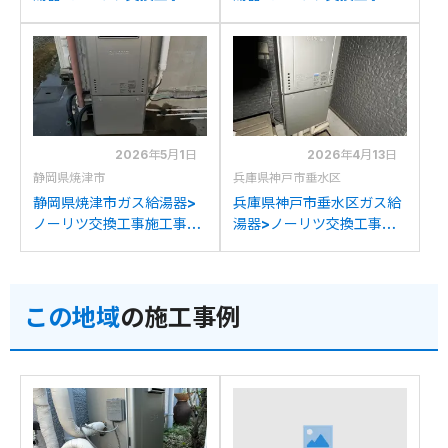
工事例：ノーリツGT-
工事例：ノーリツGT-
C2452(S)AWXからノーリ
C2442SAWX-TGからノ
ツGT-C2472SAW BLへの
ーリツGT-C2472SAW BL
交換
への交換
2026年5月1日
2026年4月13日
静岡県焼津市
兵庫県神戸市垂水区
静岡県焼津市ガス給湯器>
兵庫県神戸市垂水区ガス給
ノーリツ交換工事施工事
湯器>ノーリツ交換工事施
例：ノーリツGTH-
工事例：ノーリツGT-
C2438AWX3Hからノー
C2431SAWXからノーリ
リツGT-C2472SAW BLへ
ツGT-C2472SAW BLへの
この地域
の施工事例
の交換
交換