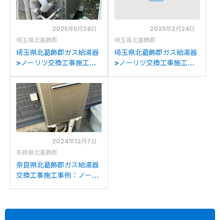
2025年5月28日
2025年2月24日
埼玉県北葛飾郡
埼玉県北葛飾郡
埼玉県北葛飾郡ガス給湯器
埼玉県北葛飾郡ガス給湯器
>ノーリツ交換工事施工事
>ノーリツ交換工事施工事
例：リンナイRFS-
例：ノーリツOTQ-
A2000SA LPGからノーリ
3701SAYからノーリツ
ツGRQ-C2072SA BLへの
OTQ-3706SAYへの交換
交換
2024年12月7日
奈良県北葛飾郡
奈良県北葛飾郡ガス給湯器
交換工事施工事例：ノーリ
ツGT-2427AWXからノー
リツGT-C2472AW BLへ
の交換