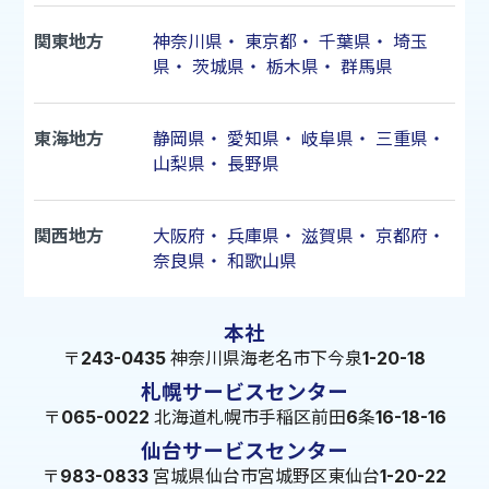
関東地方
神奈川県
・
東京都
・
千葉県
・
埼玉
県
・
茨城県
・
栃木県
・
群馬県
東海地方
静岡県
・
愛知県
・
岐阜県
・
三重県
・
山梨県
・
長野県
関西地方
大阪府
・
兵庫県
・
滋賀県
・
京都府
・
奈良県
・
和歌山県
本社
〒243-0435 神奈川県海老名市下今泉1-20-18
札幌サービスセンター
〒065-0022 北海道札幌市手稲区前田6条16-18-16
仙台サービスセンター
〒983-0833 宮城県仙台市宮城野区東仙台1-20-22