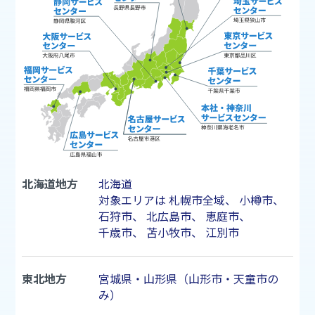
北海道地方
北海道
対象エリアは
札幌市
全域、
小樽市
、
石狩市
、
北広島市
、
恵庭市
、
千歳市
、
苫小牧市
、
江別市
東北地方
宮城県・山形県（山形市・天童市の
み）