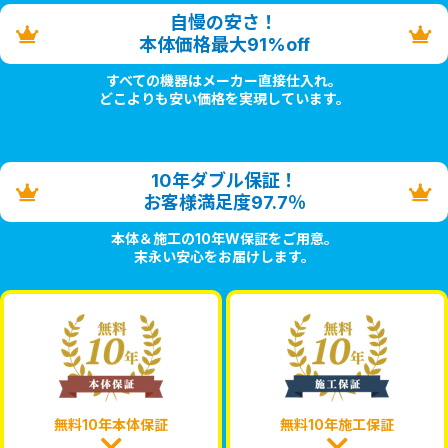
自慢の安さ！
本体価格最大91%off
すべての機器はメーカー直接仕入れ。
どこよりも安い価格を実現しています。
10年ダブル保証！
お客様満足度97.7％
本体＆施工の10年W保証をご用意。
末永い安心をお届けします。
無料10年本体保証
無料10年施工保証