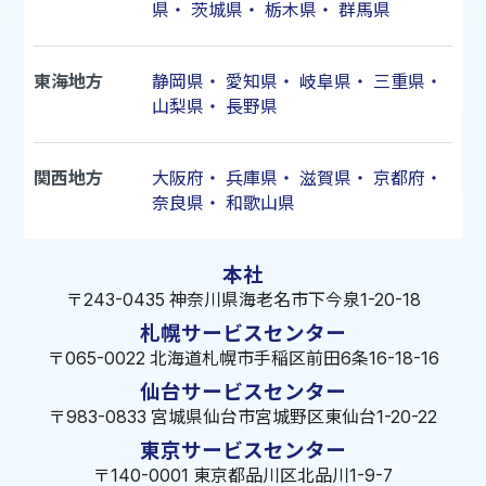
県
・
茨城県
・
栃木県
・
群馬県
東海地方
静岡県
・
愛知県
・
岐阜県
・
三重県
・
山梨県
・
長野県
関西地方
大阪府
・
兵庫県
・
滋賀県
・
京都府
・
奈良県
・
和歌山県
本社
〒243-0435 神奈川県海老名市下今泉1-20-18
札幌サービスセンター
〒065-0022 北海道札幌市手稲区前田6条16-18-16
仙台サービスセンター
〒983-0833 宮城県仙台市宮城野区東仙台1-20-22
東京サービスセンター
〒140-0001 東京都品川区北品川1-9-7