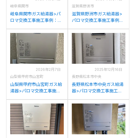
岐阜県関市
滋賀県野洲市
岐阜県関市ガス給湯器>パ
滋賀県野洲市ガス給湯器>
ロマ交換工事施工事例：リ
パロマ交換工事施工事例：
ンナイRUF-A2400SAWか
ノーリツGTH-2413AWXD
らパロマFH-2023SAWへの
からパロマFH-2023SAWへ
交換
の交換
2026年2月7日
2025年12月16日
山梨県甲府市山宮町
長野県松本市中央
山梨県甲府市山宮町ガス給
長野県松本市中央ガス給湯
湯器>パロマ交換工事施工
器>パロマ交換工事施工事
事例：リンナイRVD-
例：パロマFH-E204AWDL
2401SAWからパロマFH-
からパロマFH-2023SAWへ
2023SAWへの交換
の交換