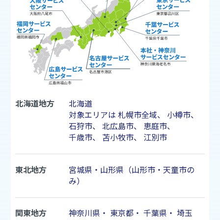
北海道地方
北海道
対象エリアは
札幌市
全域、
小樽市
、
石狩市
、
北広島市
、
恵庭市
、
千歳市
、
苫小牧市
、
江別市
東北地方
宮城県・山形県（山形市・天童市の
み）
関東地方
神奈川県
・
東京都
・
千葉県
・
埼玉