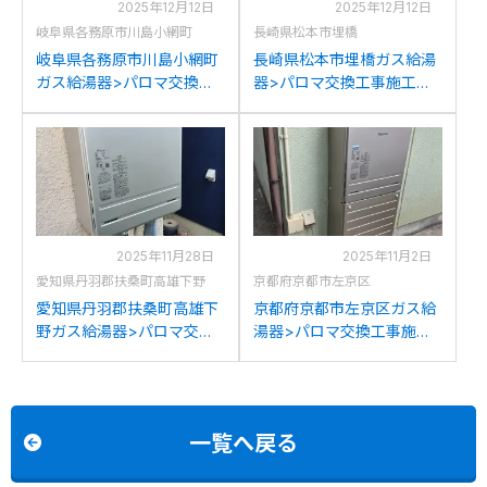
2025年12月12日
2025年12月12日
岐阜県各務原市川島小網町
長崎県松本市埋橋
岐阜県各務原市川島小網町
長崎県松本市埋橋ガス給湯
ガス給湯器>パロマ交換工
器>パロマ交換工事施工事
事施工事例：リンナイRUF-
例：リンナイRUF-
2008SAWからパロマFH-
2008SAWXからパロマFH-
2023SAWへの交換
2023SAWへの交換
2025年11月28日
2025年11月2日
愛知県丹羽郡扶桑町高雄下野
京都府京都市左京区
愛知県丹羽郡扶桑町高雄下
京都府京都市左京区ガス給
野ガス給湯器>パロマ交換
湯器>パロマ交換工事施工
工事施工事例：リンナイ
事例：ノーリツGTH-
GFK-201PKXからパロマ
2444AWXDからパロマFH-
FH-2023SAWへの交換
2023SAWへの交換
一覧へ戻る