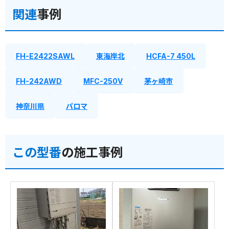
関連
事例
FH-E2422SAWL
東海岸北
HCFA-7 450L
FH-242AWD
MFC-250V
茅ヶ崎市
神奈川県
パロマ
この型番
の施工事例