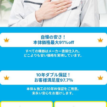
自慢の安さ！
本体価格最大91%off
すべての機器はメーカー直接仕入れ。
どこよりも安い価格を実現しています。
10年ダブル保証！
お客様満足度97.7％
本体＆施工の10年W保証をご用意。
末永い安心をお届けします。