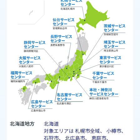
北海道地方
北海道
対象エリアは
札幌市
全域、
小樽市
、
石狩市
、
北広島市
、
恵庭市
、