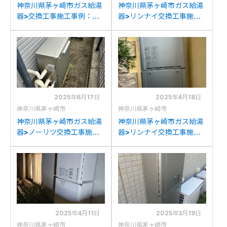
神奈川県茅ヶ崎市ガス給湯
神奈川県茅ヶ崎市ガス給湯
器>交換工事施工事例：ノ
器>リンナイ交換工事施工
ーリツGT-2422SAWX-T
事例：リンナイRUFH-
からノーリツGT-
K2402AA2-3(A)からリン
2470SAW-T BLへの交換
ナイRUFH-E2407AW2-
3(A)への交換
2025年6月17日
2025年4月18日
神奈川県茅ヶ崎市
神奈川県茅ヶ崎市
神奈川県茅ヶ崎市ガス給湯
神奈川県茅ヶ崎市ガス給湯
器>ノーリツ交換工事施工
器>リンナイ交換工事施工
事例：ノーリツGRQ-
事例：松下電器産業GJE-
1628(S)AXからノーリツ
20T3からリンナイRUF-
GT-C1672SAR BLへの交
K206SAWへの交換
換
2025年4月11日
2025年3月19日
神奈川県茅ヶ崎市
神奈川県茅ヶ崎市