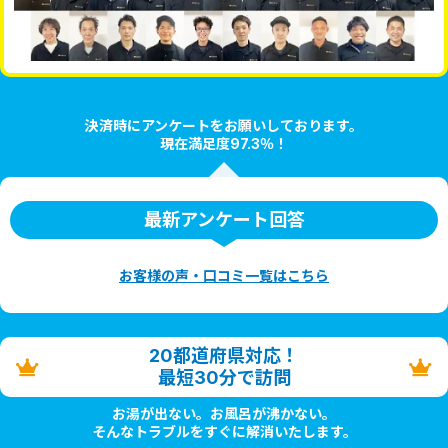
決済時にアンケートをお願いしております。
現在満足度97.3％！
最新アンケート回答
お客様の声・口コミ一覧はこちら
20都道府県対応！
最短30分で訪問
お湯が出ない。お風呂が沸かない。
そんなトラブルをすぐに解消いたします。