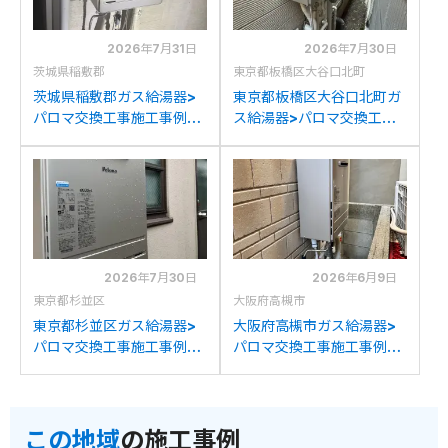
2026年7月31日
2026年7月30日
茨城県稲敷郡
東京都板橋区大谷口北町
茨城県稲敷郡ガス給湯器>
東京都板橋区大谷口北町ガ
パロマ交換工事施工事例：
ス給湯器>パロマ交換工事
リンナイRUF-K240SAW
施工事例：リンナイRUF-
からパロマFH-
A2400SAWからパロマ
E2422SAWLへの交換
FH-E2422SAWLへの交換
2026年7月30日
2026年6月9日
東京都杉並区
大阪府高槻市
東京都杉並区ガス給湯器>
大阪府高槻市ガス給湯器>
パロマ交換工事施工事例：
パロマ交換工事施工事例：
ノーリツGT-
パーパスGX-2400AWか
C2031SAWX-1からパロマ
らパロマFH-E2422SAWL
FH-E2422SAWLへの交換
への交換
この地域
の施工事例