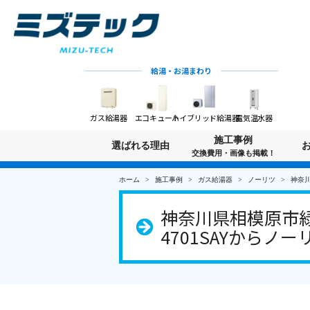
給湯・お湯まわり
ガス給湯器
エコキュート
ハイブリッド給湯器
電気温水器
施工事例
選ばれる理由
交換費用・画像も掲載！
ホーム
施工事例
ガス給湯器
ノーリツ
神奈川
神奈川県相模原市緑
4701SAYからノーリ