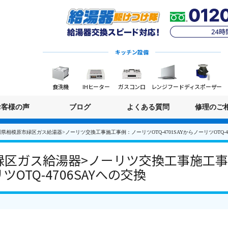
キッチン設備
食洗機
IHヒーター
ガスコンロ
レンジフード
ディスポーザー
お客様の声
ブログ
よくある質問
修理のご
県相模原市緑区ガス給湯器>ノーリツ交換工事施工事例：ノーリツOTQ-4701SAYからノーリツOTQ-47
区ガス給湯器>ノーリツ交換工事施工事例
ツOTQ-4706SAYへの交換