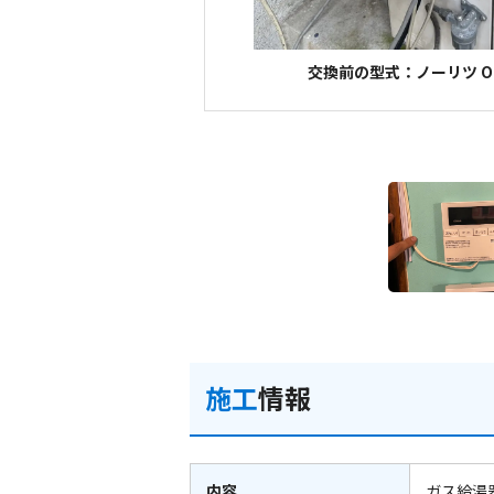
交換前の型式：ノーリツ OT
施工
情報
内容
ガス給湯