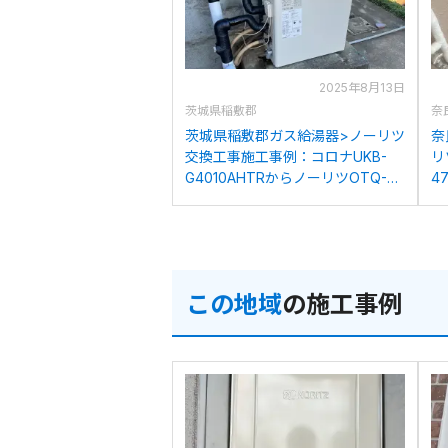
2025年8月13日
茨城県稲敷郡
奈
茨城県稲敷郡ガス給湯器>ノーリツ
奈
交換工事施工事例：コロナUKB-
リ
G4010AHTRからノーリツOTQ-
4
4706SAYへの交換
4
この地域
の施工事例