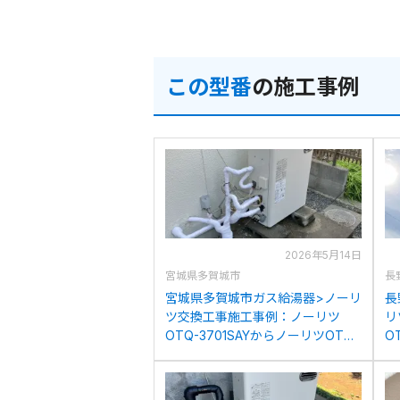
この型番
の施工事例
2026年5月14日
宮城県多賀城市
長
宮城県多賀城市ガス給湯器>ノーリ
長
ツ交換工事施工事例：ノーリツ
リ
OTQ-3701SAYからノーリツOTQ-
O
4706SAYへの交換
O