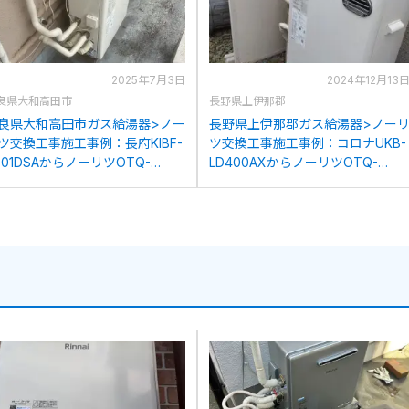
2025年7月3日
2024年12月13
良県大和高田市
長野県上伊那郡
良県大和高田市ガス給湯器>ノー
長野県上伊那郡ガス給湯器>ノー
ツ交換工事施工事例：長府KIBF-
ツ交換工事施工事例：コロナUKB-
701DSAからノーリツOTQ-
LD400AXからノーリツOTQ-
706SAYへの交換
4706SAYへの交換