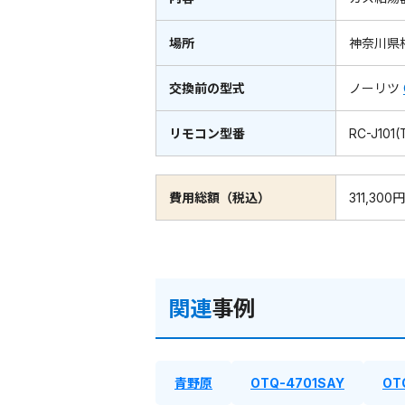
場所
神奈川県
交換前の型式
ノーリツ
リモコン型番
RC-J101(
費用総額（税込）
311,300円
関連
事例
青野原
OTQ-4701SAY
OT