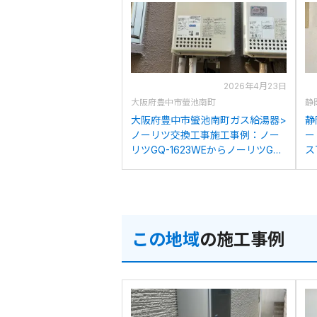
2026年4月23日
大阪府豊中市螢池南町
静
大阪府豊中市螢池南町ガス給湯器>
静
ノーリツ交換工事施工事例：ノー
ー
リツGQ-1623WEからノーリツGQ-
ス
1639WS-C-1への交換
1
この地域
の施工事例