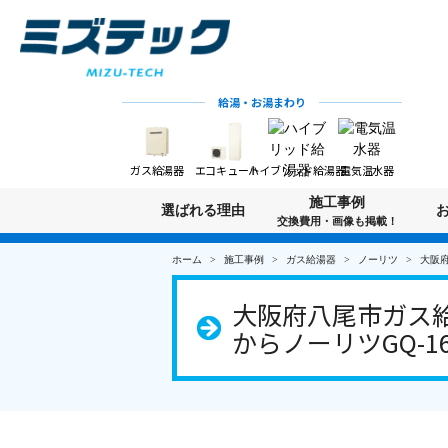
給湯・お湯まわり
ガス給湯器
エコキュート
ハイブリッド給湯器
電気温水器
施工事例
選ばれる理由
交換費用・画像も掲載！
ホーム
施工事例
ガス給湯器
ノーリツ
大阪府
大阪府八尾市ガス給
からノーリツGQ-16