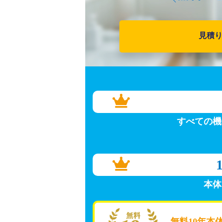
見積
すべての機
本体
無料10年本