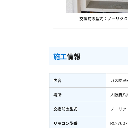
交換前の型式：ノーリツ GQ
施工
情報
内容
ガス給湯
場所
大阪府八
交換前の型式
ノーリツ
リモコン型番
RC-760