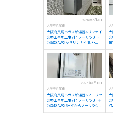
2026年7月3日
大阪府八尾市
大
大阪府八尾市ガス給湯器>リンナイ
大
交換工事施工事例：ノーリツGT-
交
2450SAWXからリンナイRUF-
1
K2406SAW(A)への交換
A
2026年4月11日
大阪府八尾市
大
大阪府八尾市ガス給湯器>ノーリツ
大
交換工事施工事例：ノーリツGTH-
交
2434SAWX6H-TからノーリツGT-
Y
2470SAW-T BLへの交換
2