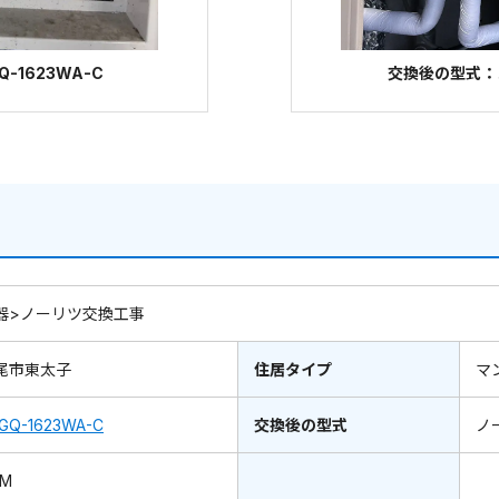
-1623WA-C
交換後の型式：ノー
器>ノーリツ交換工事
尾市東太子
住居タイプ
マ
GQ-1623WA-C
交換後の型式
ノ
7M