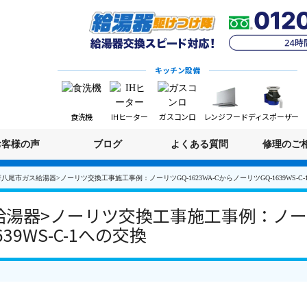
キッチン設備
食洗機
IHヒーター
ガスコンロ
レンジフード
ディスポーザー
お客様の声
ブログ
よくある質問
修理のご
八尾市ガス給湯器>ノーリツ交換工事施工事例：ノーリツGQ-1623WA-CからノーリツGQ-1639WS-C
湯器>ノーリツ交換工事施工事例：ノーリツG
39WS-C-1への交換