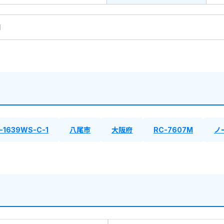
円
-1639WS-C-1
八尾市
大阪府
RC-7607M
ノ