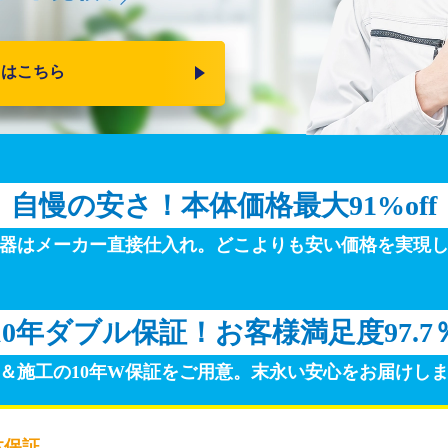
りはこちら
自慢の安さ！
本体価格最大91%off
器はメーカー直接仕入れ。
どこよりも安い価格を実現
10年ダブル保証！
お客様満足度97.7
＆施工の10年W保証をご用意。
末永い安心をお届けし
体保証