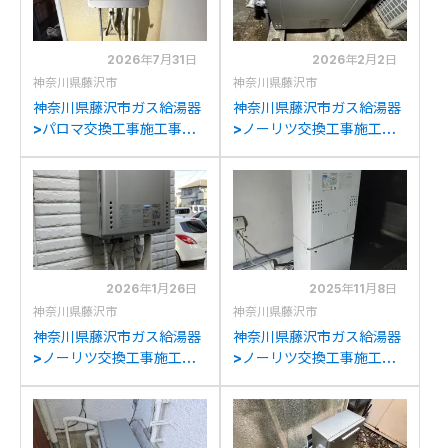
2026年7月31日
2026年2月2日
神奈川県藤沢市
神奈川県藤沢市
神奈川県藤沢市ガス給湯器
神奈川県藤沢市ガス給湯器
>パロマ交換工事施工事
>ノーリツ交換工事施工事
例：パーパスGX-
例：ノーリツGRQ-
H2400AWからパロマFH-
2050(S)AXからノーリツ
E2422SAWLへの交換
GT-C2072SAR BLへの交
換
2026年1月26日
2025年11月8日
神奈川県藤沢市
神奈川県藤沢市
神奈川県藤沢市ガス給湯器
神奈川県藤沢市ガス給湯器
>ノーリツ交換工事施工事
>ノーリツ交換工事施工事
例：ノーリツGT-
例：ノーリツSF-
C2442SAWX-MBからノ
GTHA2403Aからノーリ
ーリツGT-C2472SAW BL
ツGTH-C2460AW3H-
への交換
1BLへの交換