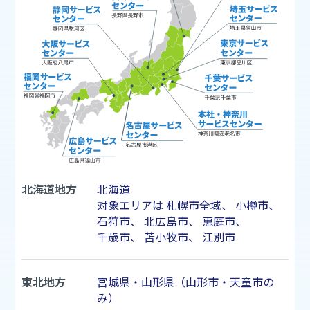
北海道地方
北海道
対象エリアは
札幌市
全域、
小樽市
、
石狩市
、
北広島市
、
恵庭市
、
千歳市
、
苫小牧市
、
江別市
東北地方
宮城県・山形県（山形市・天童市の
み）