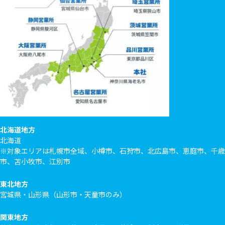
北海道地方
北海道
※対象エリアは札幌市全域、小樽市、石狩市、北広島市、恵庭市、千歳
市、苫小牧市、江別市
東北地方
宮城県・山形県（山形市・天童市のみ）
関東地方