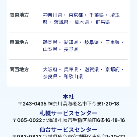
関東地方
神奈川県
・
東京都
・
千葉県
・
埼玉
県
・
茨城県
・
栃木県
・
群馬県
東海地方
静岡県
・
愛知県
・
岐阜県
・
三重県
・
山梨県
・
長野県
関西地方
大阪府
・
兵庫県
・
滋賀県
・
京都府
・
奈良県
・
和歌山県
本社
〒243-0435 神奈川県海老名市下今泉1-20-18
札幌サービスセンター
〒065-0022 北海道札幌市手稲区前田6条16-18-16
仙台サービスセンター
〒983-0833 宮城県仙台市宮城野区東仙台1-20-22