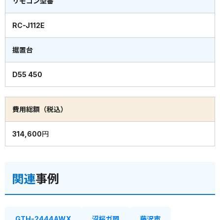
リモコン型番
RC-J112E
据置台
D55 450
費用総額（税込）
314,600円
関連
事例
GTH-2444AWX
沼桜ガ岡
藤沢市