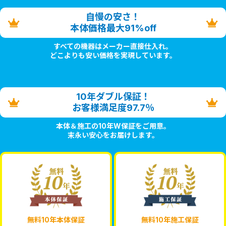
自慢の安さ！
本体価格最大91%off
すべての機器はメーカー直接仕入れ。
どこよりも安い価格を実現しています。
10年ダブル保証！
お客様満足度97.7％
本体＆施工の10年W保証をご用意。
末永い安心をお届けします。
無料10年本体保証
無料10年施工保証