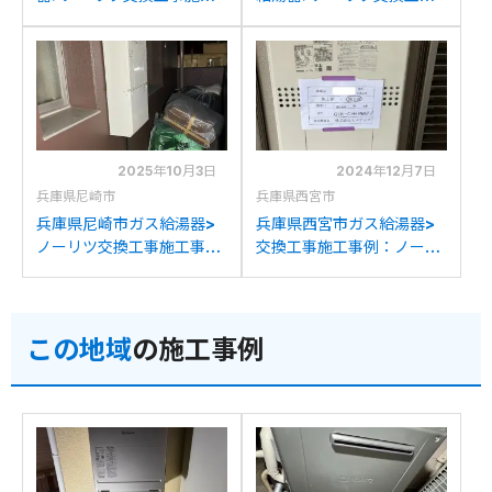
事例：ノーリツ136-
施工事例：ノーリツGTH-
C040&GT-2450SWXか
2413AWXHからノーリツ
らノーリツGT-2470SAW
GTH-C2461AW6H-1BL
BLへの交換
への交換
2025年10月3日
2024年12月7日
兵庫県尼崎市
兵庫県西宮市
兵庫県尼崎市ガス給湯器>
兵庫県西宮市ガス給湯器>
ノーリツ交換工事施工事
交換工事施工事例：ノーリ
例：ノーリツGTH-
ツGTH-2417AWX6Hから
C2439AWX6Hからノー
ノーリツGTH-
リツGTH-C2461AW6H-
C2461AW6H-1BLへの交
この地域
の施工事例
1BLへの交換
換