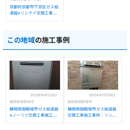
京都府京都市下京区ガス給
湯器>リンナイ交換工事施
工事例：リンナイRVD-
A2400SAWからリンナイ
RVD-A2400SAW(B)への
この地域
の施工事例
交換
2026年4月23日
2024年12月6日
静岡県御殿場市
静岡県御殿場市
静岡県御殿場市ガス給湯器
静岡県御殿場市ガス給湯器
>ノーリツ交換工事施工事
交換工事施工事例：リンナ
例：パーパスGX2000-
イRUF-VからパロマFH-
AW-1からノーリツGT-
2423SAWへの交換