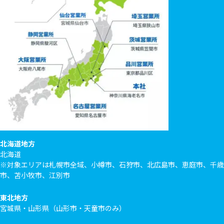
北海道地方
北海道
※対象エリアは札幌市全域、小樽市、石狩市、北広島市、恵庭市、千歳
市、苫小牧市、江別市
東北地方
宮城県・山形県（山形市・天童市のみ）