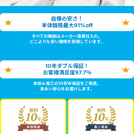
自慢の安さ！
本体価格最大91%off
すべての機器はメーカー直接仕入れ。
どこよりも安い価格を実現しています。
10年ダブル保証！
お客様満足度97.7％
本体＆施工の10年W保証をご用意。
末永い安心をお届けします。