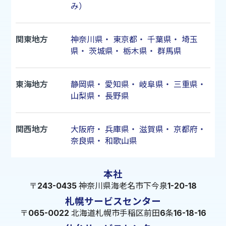
み）
関東地方
神奈川県
・
東京都
・
千葉県
・
埼玉
県
・
茨城県
・
栃木県
・
群馬県
東海地方
静岡県
・
愛知県
・
岐阜県
・
三重県
・
山梨県
・
長野県
関西地方
大阪府
・
兵庫県
・
滋賀県
・
京都府
・
奈良県
・
和歌山県
本社
〒243-0435 神奈川県海老名市下今泉1-20-18
札幌サービスセンター
〒065-0022 北海道札幌市手稲区前田6条16-18-16