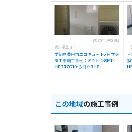
2025年5月29日
愛知県豊田市
三
愛知県豊田市エコキュート>日立交
三
換工事施工事例：ミツビシSRT-
換
HPT37C1から日立BHP-
H
FN37WUへの交換
F
この地域
の施工事例