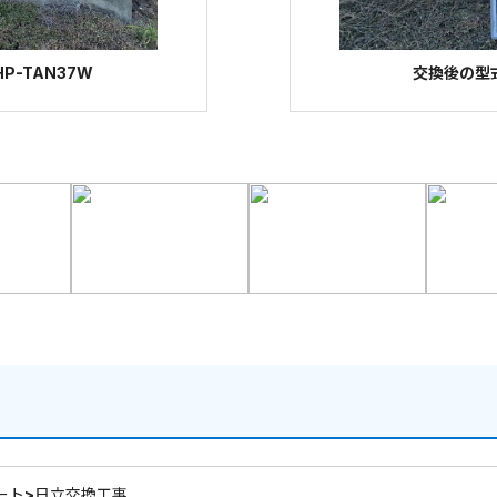
P-TAN37W
交換後の型式
ート>日立交換工事