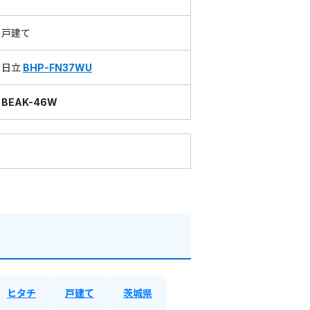
戸建て
日立
BHP-FN37WU
BEAK-46W
ヒタチ
戸建て
茨城県