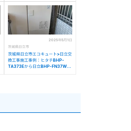
日
2025年5月1日
茨城県日立市
茨城県日立市エコキュート>日立交
換工事施工事例：ヒタチBHP-
TA373Eから日立BHP-FN37WU
への交換