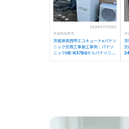
2026年7月29日
茨城県筑西市
茨
茨城県筑西市エコキュート>パナソ
茨
ニック交換工事施工事例：パナソ
交
ニックHE-K37BQからパナソニッ
2
クHE-S37LQSへの交換
2