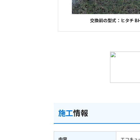
交換前の型式：ヒタチ BH
施工
情報
内容
エコキュ