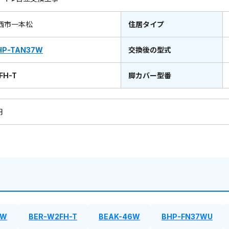
西市一本松
住居タイプ
HP-TAN37W
交換後の型式
FH-T
脚カバー型番
円
7W
BER-W2FH-T
BEAK-46W
BHP-FN37WU