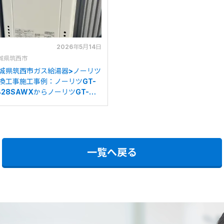
2026年5月14日
城県筑西市
城県筑西市ガス給湯器>ノーリツ
換工事施工事例：ノーリツGT-
428SAWXからノーリツGT-
470SAW BLへの交換
一覧へ戻る