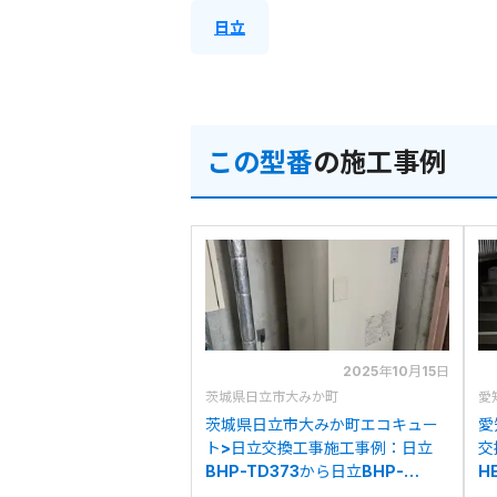
日立
この型番
の施工事例
2025年10月15日
茨城県日立市大みか町
愛
茨城県日立市大みか町エコキュー
愛
ト>日立交換工事施工事例：日立
交
BHP-TD373から日立BHP-
H
FN37WUへの交換
F