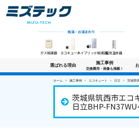
給湯・お湯まわり
ガス給湯器
エコキュート
ハイブリッド給湯器
電気温水器
施工事例
選ばれる理由
交換費用・画像も掲載！
ホーム
施工事例
エコキュート
日立
茨城県筑
茨城県筑西市エコキ
日立BHP-FN37W