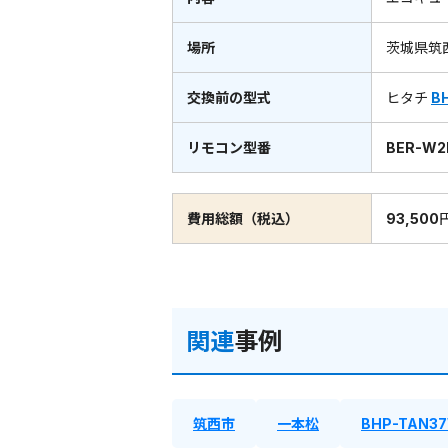
場所
茨城県筑
交換前の型式
ヒタチ
B
リモコン型番
BER-W2
費用総額（税込）
93,500
関連
事例
筑西市
一本松
BHP-TAN3