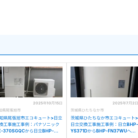
2025年10月15日
2025年7月2
知県尾張旭市
茨城県ひたちなか市
知県尾張旭市エコキュート>日立
茨城県ひたちなか市エコキュート>
換工事施工事例：パナソニック
日立交換工事施工事例：日立BHP
E-370SGQCから日立BHP-
YS371DからBHP-FN37WUへの
N37WUへの交換
交換