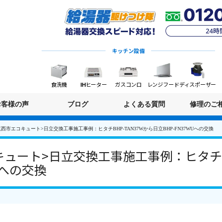
キッチン設備
食洗機
IHヒーター
ガスコンロ
レンジフード
ディスポーザー
お客様の声
ブログ
よくある質問
修理のご
西市エコキュート>日立交換工事施工事例：ヒタチBHP-TAN37Wから日立BHP-FN37WUへの交換
ュート>日立交換工事施工事例：ヒタチBH
Uへの交換