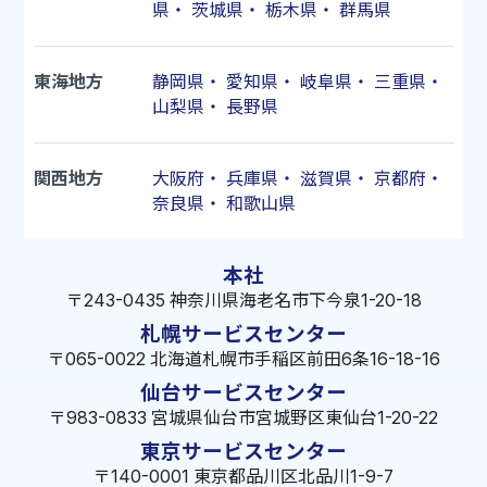
県
・
茨城県
・
栃木県
・
群馬県
東海地方
静岡県
・
愛知県
・
岐阜県
・
三重県
・
山梨県
・
長野県
関西地方
大阪府
・
兵庫県
・
滋賀県
・
京都府
・
奈良県
・
和歌山県
本社
〒243-0435 神奈川県海老名市下今泉1-20-18
札幌サービスセンター
〒065-0022 北海道札幌市手稲区前田6条16-18-16
仙台サービスセンター
〒983-0833 宮城県仙台市宮城野区東仙台1-20-22
東京サービスセンター
〒140-0001 東京都品川区北品川1-9-7