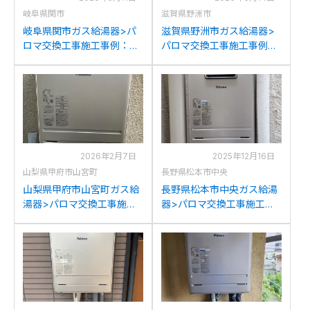
岐阜県関市
滋賀県野洲市
岐阜県関市ガス給湯器>パ
滋賀県野洲市ガス給湯器>
ロマ交換工事施工事例：リ
パロマ交換工事施工事例：
ンナイRUF-A2400SAWか
ノーリツGTH-2413AWXD
らパロマFH-2023SAWへの
からパロマFH-2023SAWへ
交換
の交換
2026年2月7日
2025年12月16日
山梨県甲府市山宮町
長野県松本市中央
山梨県甲府市山宮町ガス給
長野県松本市中央ガス給湯
湯器>パロマ交換工事施工
器>パロマ交換工事施工事
事例：リンナイRVD-
例：パロマFH-E204AWDL
2401SAWからパロマFH-
からパロマFH-2023SAWへ
2023SAWへの交換
の交換