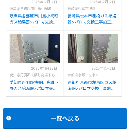
2025年12月12日
2025年12月12日
岐阜県各務原市川島小網町
長崎県松本市埋橋
岐阜県各務原市川島小網町
長崎県松本市埋橋ガス給湯
ガス給湯器>パロマ交換工
器>パロマ交換工事施工事
事施工事例：リンナイRUF-
例：リンナイRUF-
2008SAWからパロマFH-
2008SAWXからパロマFH-
2023SAWへの交換
2023SAWへの交換
2025年11月28日
2025年11月2日
愛知県丹羽郡扶桑町高雄下野
京都府京都市左京区
愛知県丹羽郡扶桑町高雄下
京都府京都市左京区ガス給
野ガス給湯器>パロマ交換
湯器>パロマ交換工事施工
工事施工事例：リンナイ
事例：ノーリツGTH-
GFK-201PKXからパロマ
2444AWXDからパロマFH-
FH-2023SAWへの交換
2023SAWへの交換
一覧へ戻る