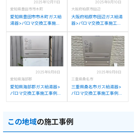
2025年12月11日
2025年9月10日
愛知県豊田市市木町
大阪府柏原市田辺
愛知県豊田市市木町ガス給
大阪府柏原市田辺ガス給湯
湯器>パロマ交換工事施工
器>パロマ交換工事施工事
事例：パロマFH-241AWD
例：パロマFH-241AWDか
からパロマFH-2423SAWへ
らパロマFH-2423SAWへの
の交換
交換
2025年9月8日
2025年9月8日
愛知県海部郡
三重県桑名市
愛知県海部郡ガス給湯器>
三重県桑名市ガス給湯器>
パロマ交換工事施工事例：
パロマ交換工事施工事例：
パロマFH-244AWDからパ
リンナイRUF-W2001SAW
ロマFH-2423SAWへの交換
からパロマFH-2423SAWへ
の交換
この地域
の施工事例