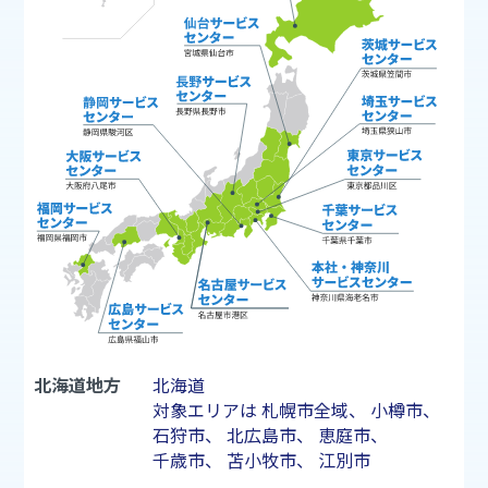
北海道地方
北海道
対象エリアは
札幌市
全域、
小樽市
、
石狩市
、
北広島市
、
恵庭市
、
千歳市
、
苫小牧市
、
江別市