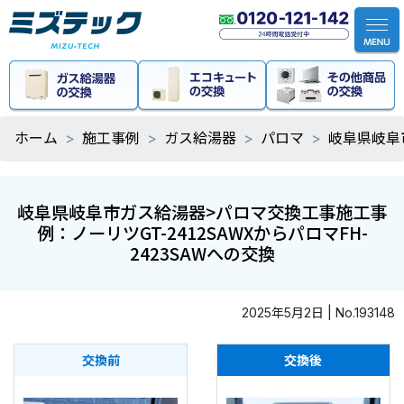
ホーム
施工事例
ガス給湯器
パロマ
岐阜県岐阜市
岐阜県岐阜市ガス給湯器>パロマ交換工事施工事
例：ノーリツGT-2412SAWXからパロマFH-
2423SAWへの交換
2025年5月2日 | No.193148
交換前
交換後