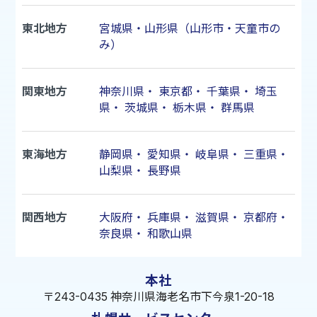
東北地方
宮城県・山形県（山形市・天童市の
み）
関東地方
神奈川県
・
東京都
・
千葉県
・
埼玉
県
・
茨城県
・
栃木県
・
群馬県
東海地方
静岡県
・
愛知県
・
岐阜県
・
三重県
・
山梨県
・
長野県
関西地方
大阪府
・
兵庫県
・
滋賀県
・
京都府
・
奈良県
・
和歌山県
本社
〒243-0435 神奈川県海老名市下今泉1-20-18