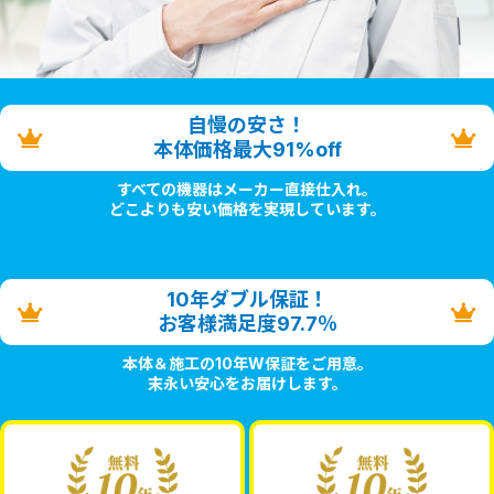
自慢の安さ！
本体価格最大91%off
すべての機器はメーカー直接仕入れ。
どこよりも安い価格を実現しています。
10年ダブル保証！
お客様満足度97.7％
本体＆施工の10年W保証をご用意。
末永い安心をお届けします。