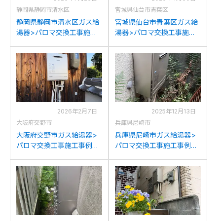
静岡県静岡市清水区
宮城県仙台市青葉区
静岡県静岡市清水区ガス給
宮城県仙台市青葉区ガス給
湯器>パロマ交換工事施工
湯器>パロマ交換工事施工
事例：リンナイRUF-
事例：ノーリツGT-
2406SAWからパロマFH-
2450SAWXからパロマFH-
2423SAWへの交換
2423SAWへの交換
2026年2月7日
2025年12月13日
大阪府交野市
兵庫県尼崎市
大阪府交野市ガス給湯器>
兵庫県尼崎市ガス給湯器>
パロマ交換工事施工事例：
パロマ交換工事施工事例：
TOTORGE24KS1-Sからパ
ノーリツGTH-2413AWXD
ロマFH-2423SAWへの交換
からパロマFH-2423SAWへ
の交換