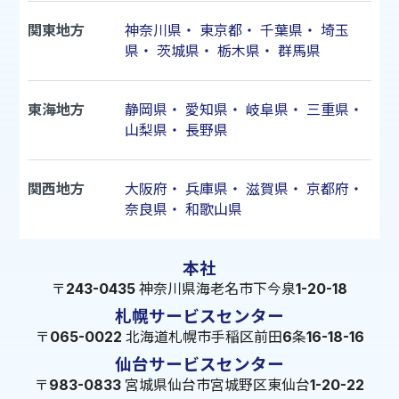
関東地方
神奈川県
・
東京都
・
千葉県
・
埼玉
県
・
茨城県
・
栃木県
・
群馬県
東海地方
静岡県
・
愛知県
・
岐阜県
・
三重県
・
山梨県
・
長野県
関西地方
大阪府
・
兵庫県
・
滋賀県
・
京都府
・
奈良県
・
和歌山県
本社
〒243-0435 神奈川県海老名市下今泉1-20-18
札幌サービスセンター
〒065-0022 北海道札幌市手稲区前田6条16-18-16
仙台サービスセンター
〒983-0833 宮城県仙台市宮城野区東仙台1-20-22