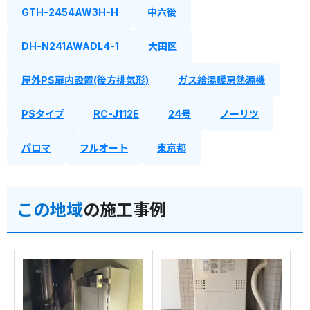
GTH-2454AW3H-H
中六後
DH-N241AWADL4-1
大田区
屋外PS扉内設置(後方排気形)
ガス給湯暖房熱源機
PSタイプ
RC-J112E
24号
ノーリツ
パロマ
フルオート
東京都
この地域
の施工事例