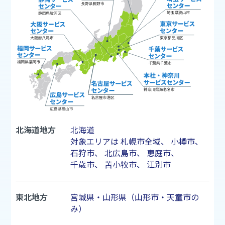
北海道地方
北海道
対象エリアは
札幌市
全域、
小樽市
、
石狩市
、
北広島市
、
恵庭市
、
千歳市
、
苫小牧市
、
江別市
東北地方
宮城県・山形県（山形市・天童市の
み）