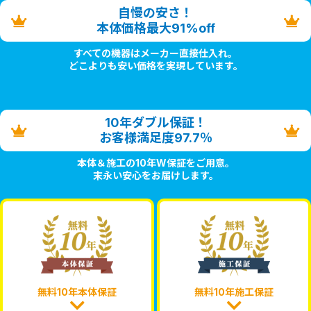
自慢の安さ！
本体価格最大91%off
すべての機器はメーカー直接仕入れ。
どこよりも安い価格を実現しています。
10年ダブル保証！
お客様満足度97.7％
本体＆施工の10年W保証をご用意。
末永い安心をお届けします。
無料10年本体保証
無料10年施工保証