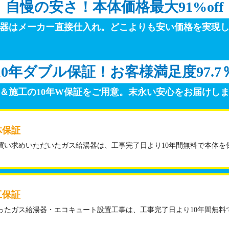
自慢の安さ！
本体価格最大91%off
器はメーカー直接仕入れ。
どこよりも安い価格を実現
10年ダブル保証！
お客様満足度97.7
＆施工の10年W保証をご用意。
末永い安心をお届けし
体保証
買い求めいただいたガス給湯器は、工事完了日より10年間無料で本体を
工保証
ったガス給湯器・エコキュート設置工事は、工事完了日より10年間無料