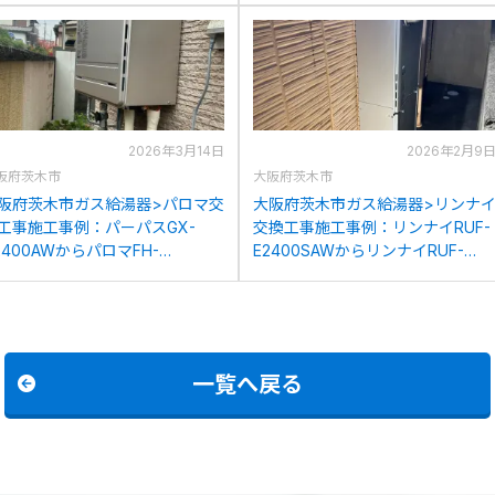
2026年3月14日
2026年2月9
阪府茨木市
大阪府茨木市
阪府茨木市ガス給湯器>パロマ交
大阪府茨木市ガス給湯器>リンナ
工事施工事例：パーパスGX-
交換工事施工事例：リンナイRUF-
2400AWからパロマFH-
E2400SAWからリンナイRUF-
2022SAWLへの交換
K24006SAW(A)への交換
一覧へ戻る