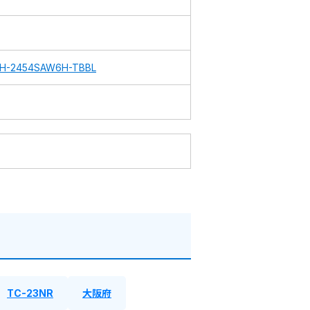
H-2454SAW6H-TBBL
TC-23NR
大阪府