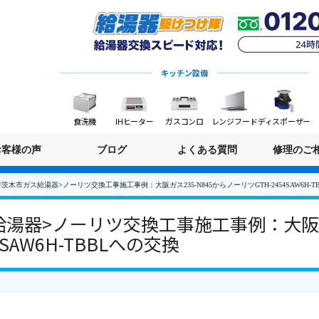
キッチン設備
食洗機
IHヒーター
ガスコンロ
レンジフード
ディスポーザー
お客様の声
ブログ
よくある質問
修理のご
茨木市ガス給湯器>ノーリツ交換工事施工事例：大阪ガス235-N845からノーリツGTH-2454SAW6H-T
湯器>ノーリツ交換工事施工事例：大阪ガス
SAW6H-TBBLへの交換