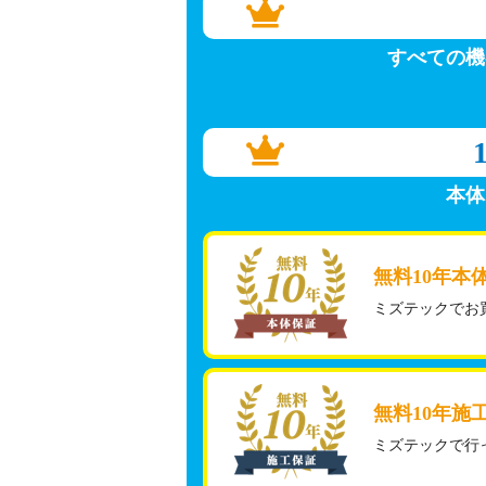
すべての機
本体
無料10年本
ミズテックでお
無料10年施
ミズテックで行