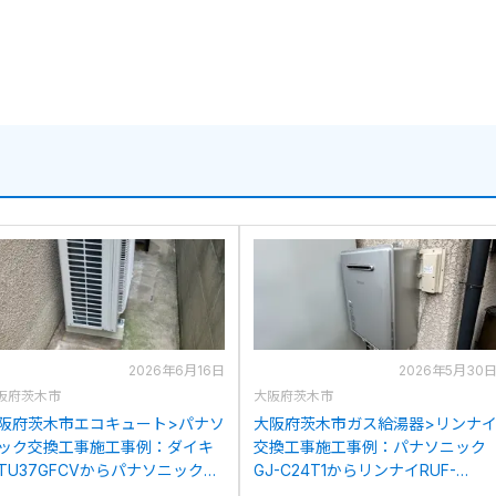
2026年6月16日
2026年5月30
阪府茨木市
大阪府茨木市
阪府茨木市エコキュート>パナソ
大阪府茨木市ガス給湯器>リンナ
ック交換工事施工事例：ダイキ
交換工事施工事例：パナソニック
TU37GFCVからパナソニック
GJ-C24T1からリンナイRUF-
E-S46LQSへの交換
K2406SAW(A)への交換