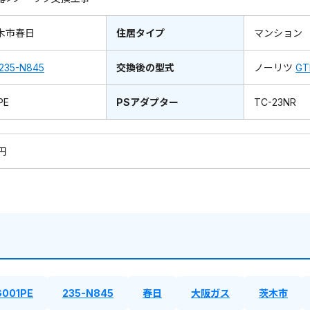
木市春日
住居タイプ
マンション
235-N845
交換後の型式
ノーリツ
GT
PE
PSアダプター
TC-23NR
0円
G001PE
235-N845
春日
大阪ガス
茨木市