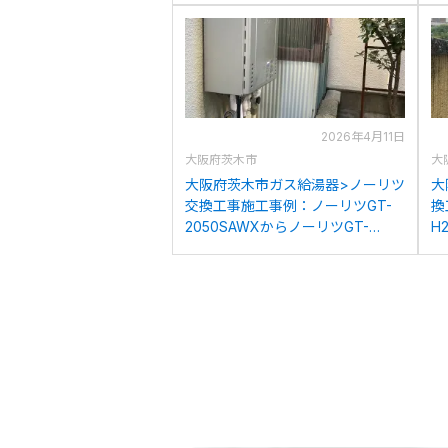
2026年4月11日
大阪府茨木市
大
大阪府茨木市ガス給湯器>ノーリツ
大
交換工事施工事例：ノーリツGT-
換
2050SAWXからノーリツGT-
H
C2072SAW BLへの交換
E