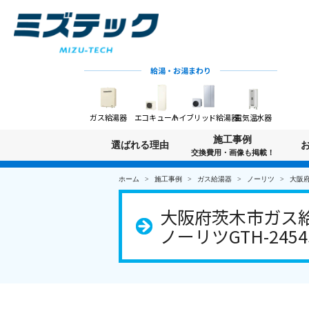
給湯・お湯まわり
ガス給湯器
エコキュート
ハイブリッド給湯器
電気温水器
施工事例
選ばれる理由
交換費用・画像も掲載！
ホーム
施工事例
ガス給湯器
ノーリツ
大阪府
大阪府茨木市ガス給
ノーリツGTH-2454