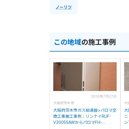
ノーリツ
この地域
の施工事例
2026年7月27日
大阪府茨木市
大
大阪府茨木市ガス給湯器>パロマ交
大
換工事施工事例：リンナイRUF-
ニ
V2005SAWからパロマFH-
ン
2023SAW-1への交換
H