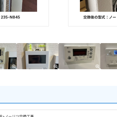
35-N845
交換後の型式：ノーリツ
器>ノーリツ交換工事