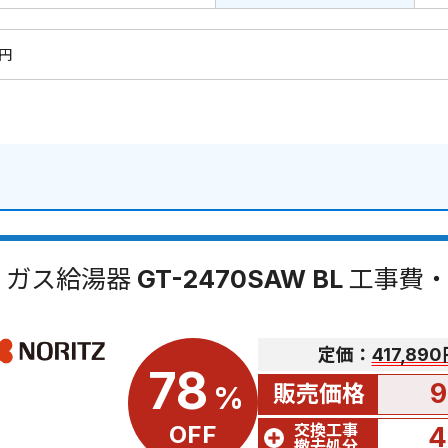
0円
ガス給湯器 GT-2470SAW BL 工事
定価：
417,89
78
9
販売価格
%
交換工事
OFF
4
撤去処分