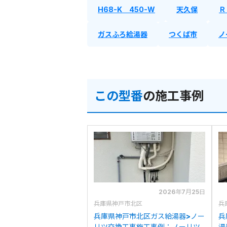
H68-K 450-W
天久保
Ｒ
ガスふろ給湯器
つくば市
ノ
この型番
の施工事例
2026年7月25日
兵庫県神戸市北区
兵
兵庫県神戸市北区ガス給湯器>ノー
兵
リツ交換工事施工事例：ノーリツ
湯