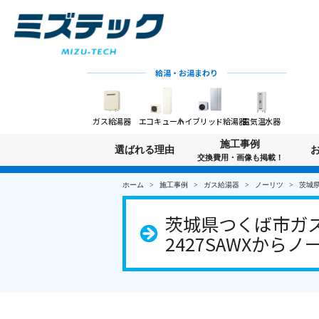
給湯・お湯まわり
ガス給湯器
エコキュート
ハイブリッド給湯器
電気温水器
施工事例
選ばれる理由
交換費用・画像も掲載！
ホーム
施工事例
ガス給湯器
ノーリツ
茨城県
茨城県つくば市ガス
2427SAWXからノー