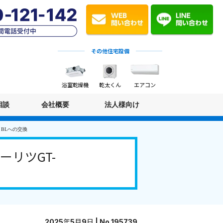
その他住宅設備
浴室乾燥機
乾太くん
エアコン
相談
会社概要
法人様向け
 BLへの交換
リツGT-
2025年5月9日 | No.195739