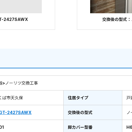
-2427SAWX
交換後の型式：ノー
器>ノーリツ交換工事
くば市天久保
住居タイプ
戸
GT-2427SAWX
交換後の型式
ノ
01
脚カバー型番
H