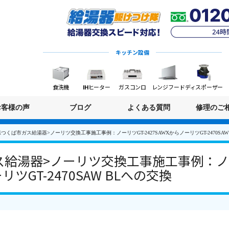
キッチン設備
食洗機
IHヒーター
ガスコンロ
レンジフード
ディスポーザー
お客様の声
ブログ
よくある質問
修理のご
つくば市ガス給湯器>ノーリツ交換工事施工事例：ノーリツGT-2427SAWXからノーリツGT-2470SAW
給湯器>ノーリツ交換工事施工事例：ノー
リツGT-2470SAW BLへの交換