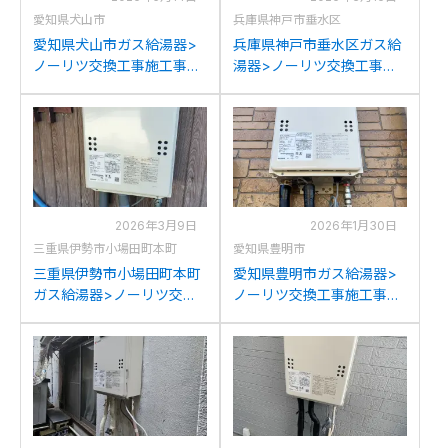
愛知県犬山市
兵庫県神戸市垂水区
愛知県犬山市ガス給湯器>
兵庫県神戸市垂水区ガス給
ノーリツ交換工事施工事
湯器>ノーリツ交換工事施
例：パーパスGS-2000W-1
工事例：ノーリツGQ-
からノーリツGQ-2039WS-
2012WEからノーリツGQ-
1への交換
2039WS-1への交換
2026年3月9日
2026年1月30日
三重県伊勢市小場田町本町
愛知県豊明市
三重県伊勢市小場田町本町
愛知県豊明市ガス給湯器>
ガス給湯器>ノーリツ交換
ノーリツ交換工事施工事
工事施工事例：パロマPH-
例：ノーリツGQ-Wからノ
20SXLからノーリツGQ-
ーリツGQ-2039WS-1への
2039WS-1への交換
交換