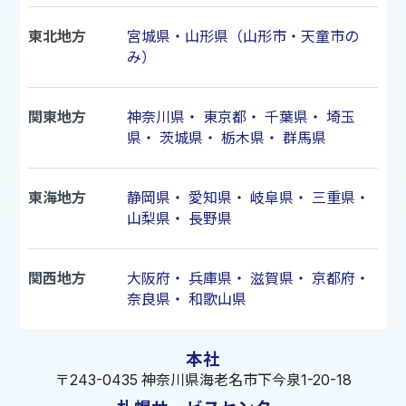
東北地方
宮城県・山形県（山形市・天童市の
み）
関東地方
神奈川県
・
東京都
・
千葉県
・
埼玉
県
・
茨城県
・
栃木県
・
群馬県
東海地方
静岡県
・
愛知県
・
岐阜県
・
三重県
・
山梨県
・
長野県
関西地方
大阪府
・
兵庫県
・
滋賀県
・
京都府
・
奈良県
・
和歌山県
本社
〒243-0435 神奈川県海老名市下今泉1-20-18