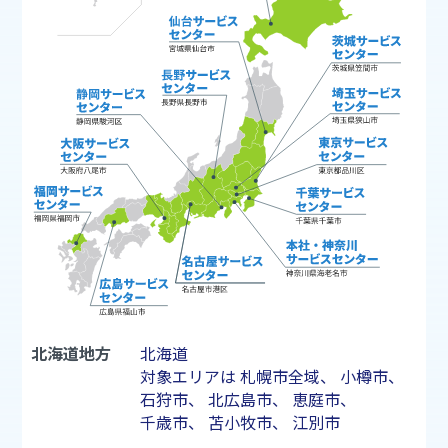
北海道地方
北海道
対象エリアは
札幌市
全域、
小樽市
、
石狩市
、
北広島市
、
恵庭市
、
千歳市
、
苫小牧市
、
江別市