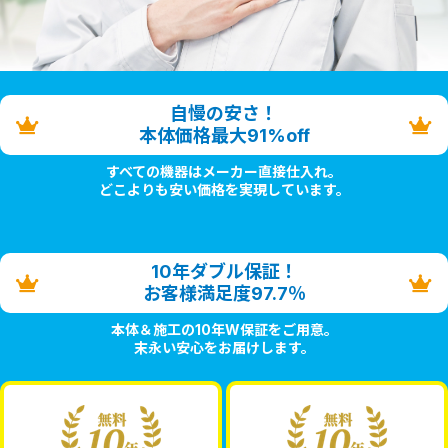
自慢の安さ！
本体価格最大91%off
すべての機器はメーカー直接仕入れ。
どこよりも安い価格を実現しています。
10年ダブル保証！
お客様満足度97.7％
本体＆施工の10年W保証をご用意。
末永い安心をお届けします。