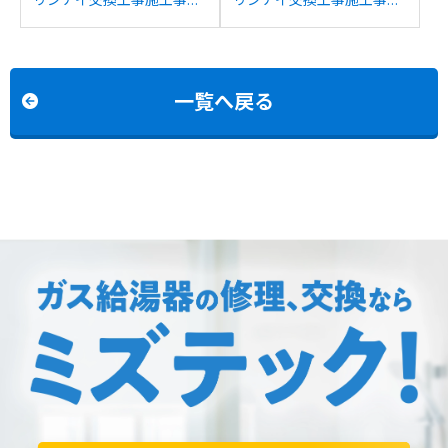
例：リンナイDKUF-VS20
例：ノーリツGT-168AWか
SAWからリンナイRUFH-
らリンナイRUF-
SA2005SAW(A)への交換
SA1615SAW(A)への交換
一覧へ戻る