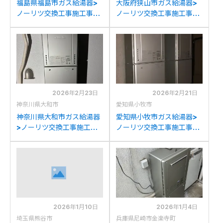
福島県福島市ガス給湯器>
大阪府狭山市ガス給湯器>
ノーリツ交換工事施工事
ノーリツ交換工事施工事
例：パロマFH-
例：ノーリツGT-
E244AWDLからノーリツ
C2442(S)AWXからノー
GT-C2472AW BLへの交
リツGT-C2472AW BLへ
換
の交換
2026年2月23日
2026年2月21日
神奈川県大和市
愛知県小牧市
神奈川県大和市ガス給湯器
愛知県小牧市ガス給湯器>
>ノーリツ交換工事施工事
ノーリツ交換工事施工事
例：ノーリツGT-
例：ノーリツGT-
2428AWXからノーリツ
2400AWXからノーリツ
GT-C2472AW BLへの交
GT-C2472AW BLへの交
換
換
2026年1月10日
2026年1月4日
埼玉県熊谷市
兵庫県尼崎市金楽寺町