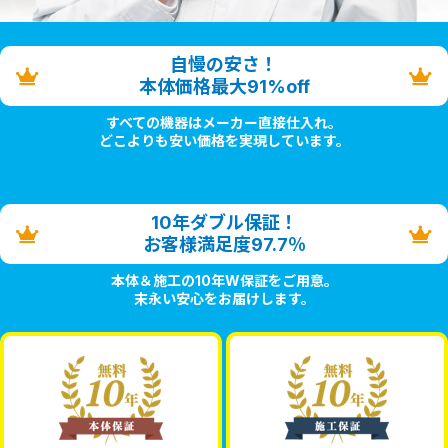
自慢の安さ！
本体価格最大91%off
すべての機器はメーカー直接仕入れ。
どこよりも安い価格を実現しています。
10年ダブル保証！
お客様満足度97.7％
本体＆施工の10年W保証をご用意。
末永い安心をお届けします。