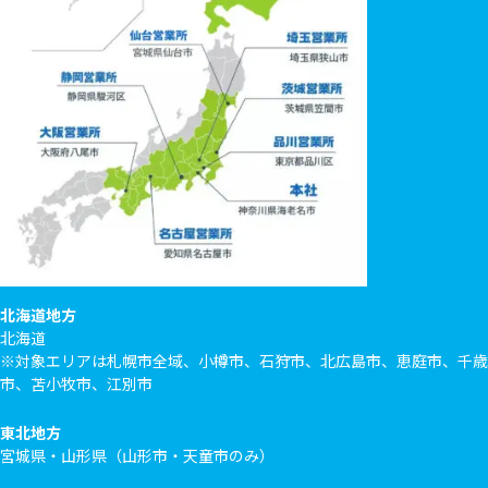
北海道地方
北海道
※対象エリアは札幌市全域、小樽市、石狩市、北広島市、恵庭市、千歳
市、苫小牧市、江別市
東北地方
宮城県・山形県（山形市・天童市のみ）