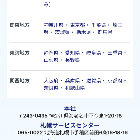
み）
関東地方
神奈川県
・
東京都
・
千葉県
・
埼玉
県
・
茨城県
・
栃木県
・
群馬県
東海地方
静岡県
・
愛知県
・
岐阜県
・
三重県
・
山梨県
・
長野県
関西地方
大阪府
・
兵庫県
・
滋賀県
・
京都府
・
奈良県
・
和歌山県
本社
〒243-0435 神奈川県海老名市下今泉1-20-18
札幌サービスセンター
〒065-0022 北海道札幌市手稲区前田6条16-18-16