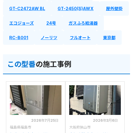
GT-C2472AW BL
GT-2450(S)AWX
屋外壁掛
エコジョーズ
24号
ガスふろ給湯器
RC-B001
ノーリツ
フルオート
東京都
この型番
の施工事例
2026年7月25日
2026年3月6日
福島県福島市
大阪府狭山市