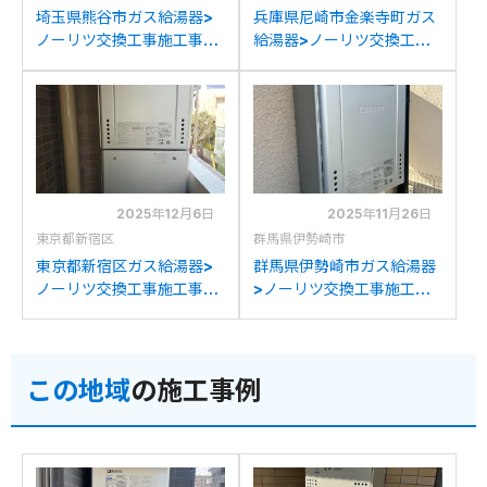
埼玉県熊谷市ガス給湯器>
兵庫県尼崎市金楽寺町ガス
ノーリツ交換工事施工事
給湯器>ノーリツ交換工事
例：ノーリツGT-
施工事例：ノーリツGT-
C2452SAWXからノーリ
C2052SAWXからノーリ
ツGT-C2472AW BLへの
ツGT-C2472AW BLへの
交換
交換
2025年12月6日
2025年11月26日
東京都新宿区
群馬県伊勢崎市
東京都新宿区ガス給湯器>
群馬県伊勢崎市ガス給湯器
ノーリツ交換工事施工事
>ノーリツ交換工事施工事
例：ノーリツGT-
例：リンナイRUF-
2411AWXからノーリツ
V2005SSAWからノーリ
GT-C2472AW BLへの交
ツGT-C2472AW BLへの
この地域
の施工事例
換
交換