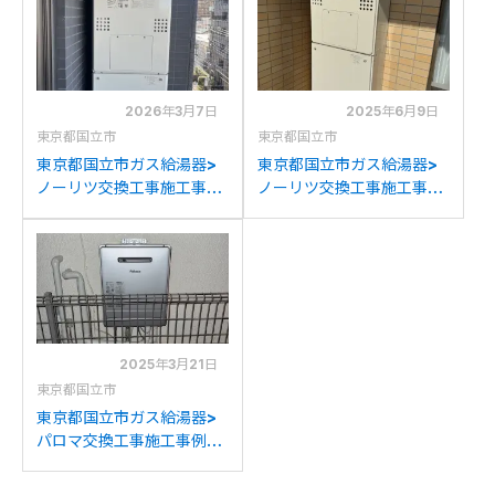
2026年3月7日
2025年6月9日
東京都国立市
東京都国立市
東京都国立市ガス給湯器>
東京都国立市ガス給湯器>
ノーリツ交換工事施工事
ノーリツ交換工事施工事
例：ノーリツGH-
例：リンナイRUFH-
2417AWX3H-Lからノーリ
V2400AW2-3からノーリ
ツGTH-C2460AW3H-T-
ツGTH-245AW3HBLへの
1BLへの交換
交換
2025年3月21日
東京都国立市
東京都国立市ガス給湯器>
パロマ交換工事施工事例：
長府製作所GFK-
2414WKAからパロマFH-