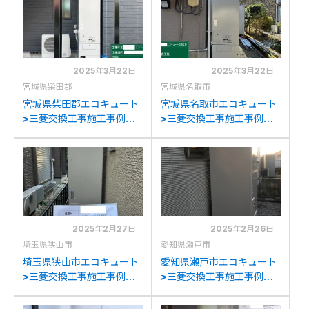
S466Uへの交換
2025年3月22日
2025年3月22日
宮城県柴田郡
宮城県名取市
宮城県柴田郡エコキュート
宮城県名取市エコキュート
>三菱交換工事施工事例：
>三菱交換工事施工事例：
三菱SRT-HPT55N4から
セキスイAUF-56M5K-Cか
三菱SRT-S466Uへの交換
ら三菱SRT-S466Uへの交
換
2025年2月27日
2025年2月26日
埼玉県狭山市
愛知県瀬戸市
埼玉県狭山市エコキュート
愛知県瀬戸市エコキュート
>三菱交換工事施工事例：
>三菱交換工事施工事例：
コロナCTU-371NA7から
ミツビシ/三菱SRT-
三菱SRT-S466Uへの交換
HPT37WUX5から三菱