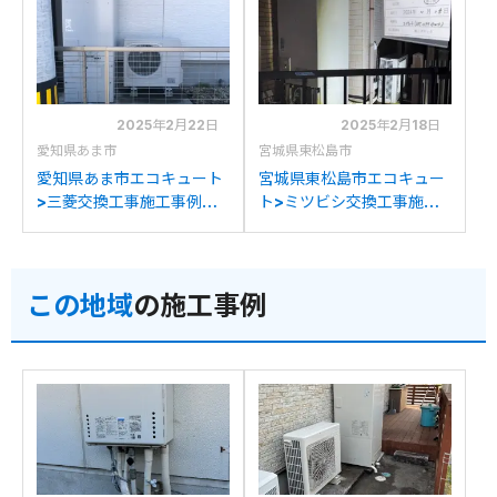
SRT-S466Uへの交換
2025年2月22日
2025年2月18日
愛知県あま市
宮城県東松島市
愛知県あま市エコキュート
宮城県東松島市エコキュー
>三菱交換工事施工事例：
ト>ミツビシ交換工事施工
タカラスタンダードEC-
事例：三菱SRT-
3707KU-FANSから三菱
HPT37W3からミツビシ
SRT-S466Uへの交換
SRT-S466Uへの交換
この地域
の施工事例