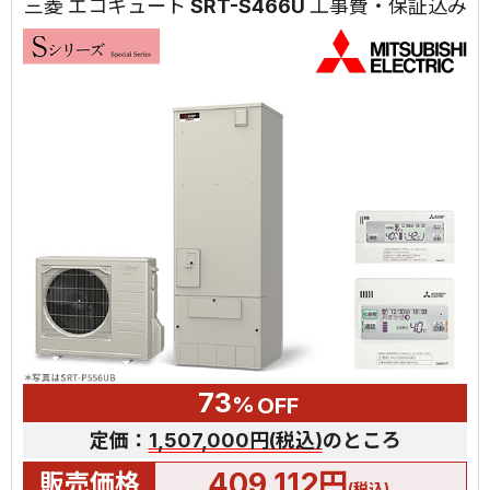
三菱 エコキュート SRT-S466U 工事費・保証込み
73
%
OFF
定価：
1,507,000円(税込)
のところ
409,112円
販売価格
(税込)