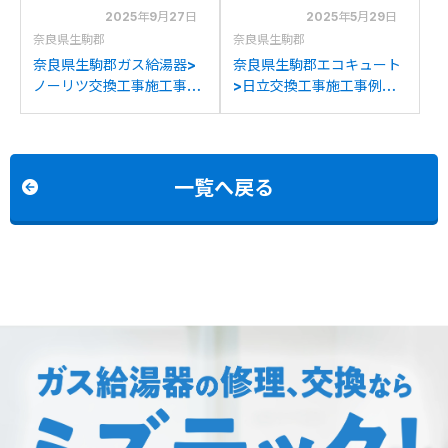
2025年9月27日
2025年5月29日
奈良県生駒郡
奈良県生駒郡
奈良県生駒郡ガス給湯器>
奈良県生駒郡エコキュート
ノーリツ交換工事施工事
>日立交換工事施工事例：
例：ノーリツGT-
ハウステックHHP-
2450SAWXからノーリツ
373HATから日立BHP-
GT-2470SAW BLへの交
FV46WDへの交換
換
一覧へ戻る