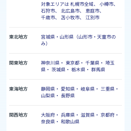
対象エリアは
札幌市
全域、
小樽市
、
石狩市
、
北広島市
、
恵庭市
、
千歳市
、
苫小牧市
、
江別市
東北地方
宮城県・山形県（山形市・天童市の
み）
関東地方
神奈川県
・
東京都
・
千葉県
・
埼玉
県
・
茨城県
・
栃木県
・
群馬県
東海地方
静岡県
・
愛知県
・
岐阜県
・
三重県
・
山梨県
・
長野県
関西地方
大阪府
・
兵庫県
・
滋賀県
・
京都府
・
奈良県
・
和歌山県