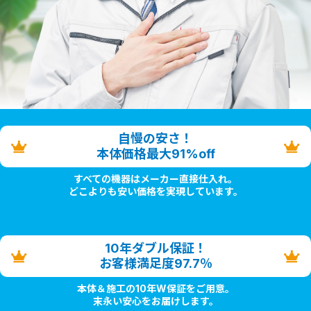
自慢の安さ！
本体価格最大91%off
すべての機器はメーカー直接仕入れ。
どこよりも安い価格を実現しています。
10年ダブル保証！
お客様満足度97.7％
本体＆施工の10年W保証をご用意。
末永い安心をお届けします。