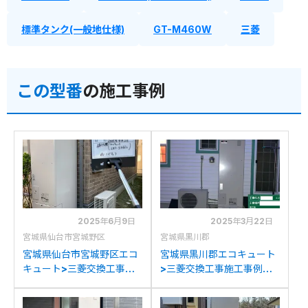
標準タンク(一般地仕様)
GT-M460W
三菱
この型番
の施工事例
2025年6月9日
2025年3月22日
宮城県仙台市宮城野区
宮城県黒川郡
宮城県仙台市宮城野区エコ
宮城県黒川郡エコキュート
キュート>三菱交換工事施
>三菱交換工事施工事例：
工事例：ミツビシSRT-
日立HHP-T464HATから
HPT46W5から三菱SRT-
三菱SRT-S466Uへの交換