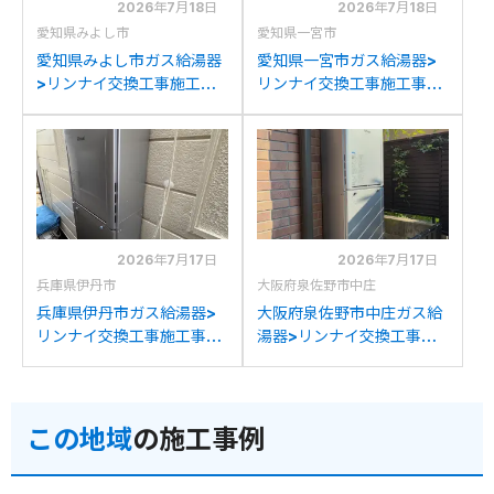
2026年7月18日
2026年7月18日
愛知県みよし市
愛知県一宮市
愛知県みよし市ガス給湯器
愛知県一宮市ガス給湯器>
>リンナイ交換工事施工事
リンナイ交換工事施工事
例：リンナイRUF-
例：ノーリツGTH-
V2001SAWからリンナイ
2045SAWXからリンナイ
RUF-K2406SAW(A)への
RUF-K2406SAW(A)への
交換
交換
2026年7月17日
2026年7月17日
兵庫県伊丹市
大阪府泉佐野市中庄
兵庫県伊丹市ガス給湯器>
大阪府泉佐野市中庄ガス給
リンナイ交換工事施工事
湯器>リンナイ交換工事施
例：ノーリツGT-
工事例：パロマFH-
C2452SAWX-2からリン
241AWDからリンナイ
ナイRUF-K2406SAW(A)
RUF-K2406SAW(A)への
この地域
の施工事例
への交換
交換