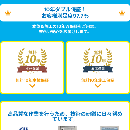
10年ダブル保証！
お客様満足度97.7％
本体＆施工の10年W保証をご用意。
末永い安心をお届けします。
無料10年本体保証
無料10年施工保証
高品質な作業を行うため、技術の研鑽に日々努め
ています。