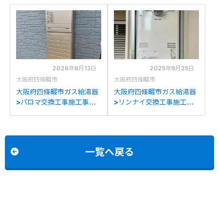
2026年6月13日
2025年9月25日
大阪府四條畷市
大阪府四條畷市
大阪府四條畷市ガス給湯器
大阪府四條畷市ガス給湯器
>パロマ交換工事施工事
>リンナイ交換工事施工事
例：リンナイRUF-
例：リンナイRUFH-
V2401SAWからパロマ
V2400SAT2-6からリン
FH-2423SAW-1への交換
ナイRUFH-A2400SAT2-
6(A)への交換
一覧へ戻る