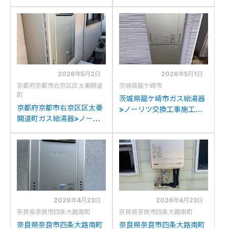
工事例：ノーリツGT-
例：リンナイRUF-
C2042SAWX-MBからノ
A2003SAW(A)からノー
ーリツGT-C2072SAW BL
リツGT-C2072SAW BLへ
への交換
の交換
2026年5月2日
2026年5月1日
京都府京都市右京区区太秦開道
茨城県龍ケ崎市
町
茨城県龍ケ崎市ガス給湯器
京都府京都市右京区区太秦
>ノーリツ交換工事施工事
開道町ガス給湯器>ノーリ
例：ノーリツGT-
ツ交換工事施工事例：ノー
C2052SAWX-2からノー
リツGT-2428SAWXから
リツGT-C2072SAW BLへ
ノーリツGT-C2072SAW
の交換
BLへの交換
2026年4月23日
2026年4月23日
奈良県奈良市四条大路南町
奈良県奈良市四条大路南町
奈良県奈良市四条大路南町
奈良県奈良市四条大路南町