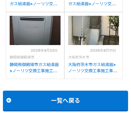
ガス給湯器>ノーリツ交換
ガス給湯器>ノーリツ交換
工事施工事例：ノーリツ
工事施工事例：ノーリツ
GT-C2032SAWXからノ
GT-C2032SAWXからノ
ーリツGT-C2072SAW BL
ーリツGT-C2072SAW BL
への交換
への交換
2026年4月23日
2026年4月11日
静岡県御殿場市
大阪府茨木市
静岡県御殿場市ガス給湯器
大阪府茨木市ガス給湯器>
>ノーリツ交換工事施工事
ノーリツ交換工事施工事
例：パーパスGX2000-
例：ノーリツGT-
AW-1からノーリツGT-
2050SAWXからノーリツ
C2072SAW BLへの交換
GT-C2072SAW BLへの交
換
一覧へ戻る