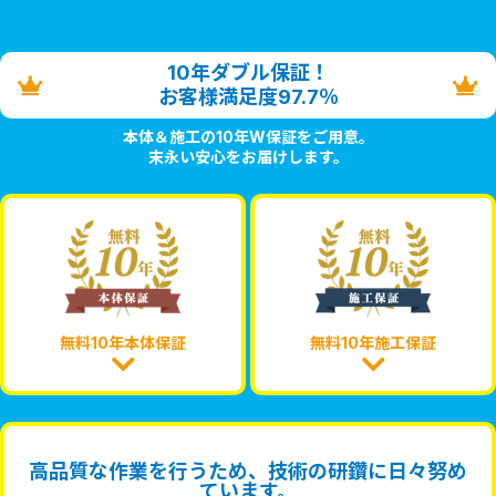
10年ダブル保証！
お客様満足度97.7％
本体＆施工の10年W保証をご用意。
末永い安心をお届けします。
無料10年本体保証
無料10年施工保証
高品質な作業を行うため、技術の研鑽に日々努め
ています。