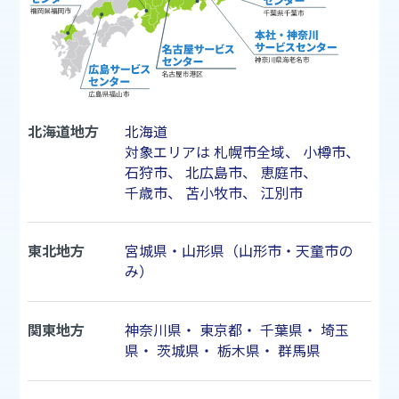
北海道地方
北海道
対象エリアは
札幌市
全域、
小樽市
、
石狩市
、
北広島市
、
恵庭市
、
千歳市
、
苫小牧市
、
江別市
東北地方
宮城県・山形県（山形市・天童市の
み）
関東地方
神奈川県
・
東京都
・
千葉県
・
埼玉
県
・
茨城県
・
栃木県
・
群馬県