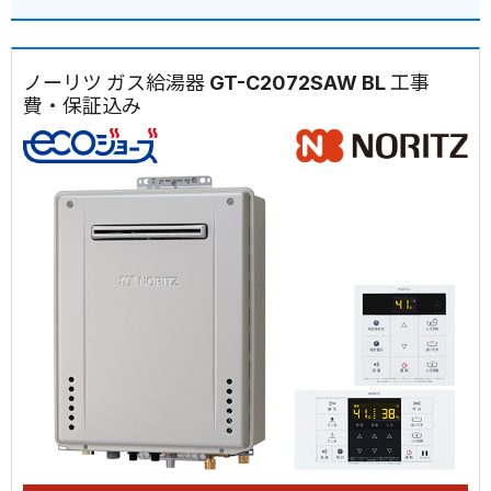
ノーリツ ガス給湯器 GT-C2072SAW BL 工事
費・保証込み