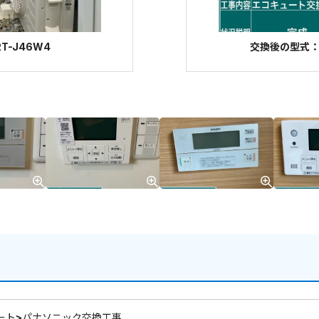
T-J46W4
交換後の型式：パ
ート>パナソニック交換工事