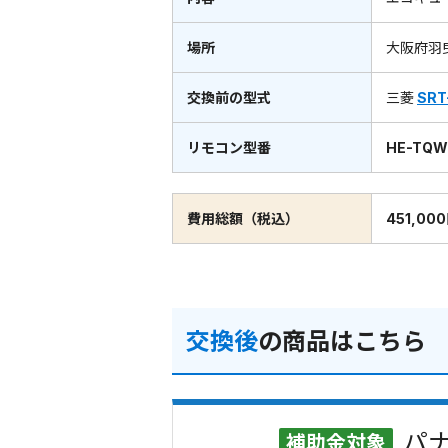
場所
大阪府羽
交換前の型式
三菱
SRT
リモコン型番
HE-TQ
費用総額（税込）
451,00
交換後
の商品はこちら
パナ
補助金対象