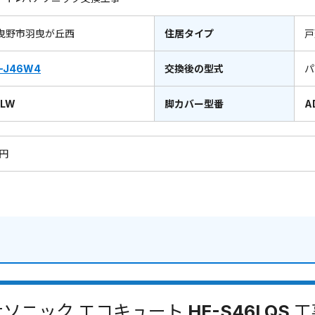
曳野市羽曳が丘西
住居タイプ
戸
-J46W4
交換後の型式
パ
WLW
脚カバー型番
A
0円
ソニック エコキュート HE-S46LQS