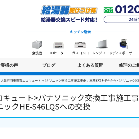
キッチン設備
食洗機
IHヒーター
ガスコンロ
レンジフード
ディスポーザー
お客様の声
ブログ
よくある質問
修理のご
大阪府羽曳野市エコキュート>パナソニック交換工事施工事例：三菱SRT-J46W4からパナソニックHE-
キュート>パナソニック交換工事施工事例
ックHE-S46LQSへの交換