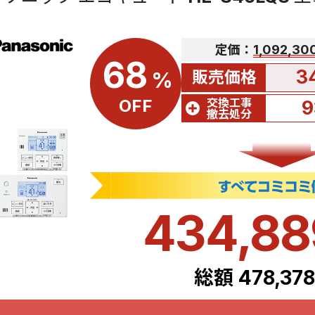
定価：
1,092,3
68
3
販売価格
%
交換工事
OFF
9
撤去処分
434,8
総額 478,37