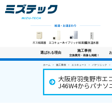
給湯・お湯まわり
ガス給湯器
エコキュート
ハイブリッド給湯器
電気温水器
施工事例
選ばれる理由
交換費用・画像も掲載！
ホーム
施工事例
エコキュート
パナソニック
大阪府羽曳野市エコ
J46W4からパナソニ