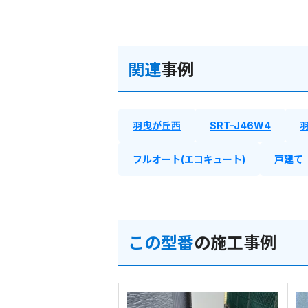
関連
事例
羽曳が丘西
SRT-J46W4
フルオート(エコキュート)
戸建て
この型番
の施工事例