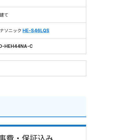
建て
ナソニック
HE-S46LQS
D-HEH44NA-C
 工事費・保証込み