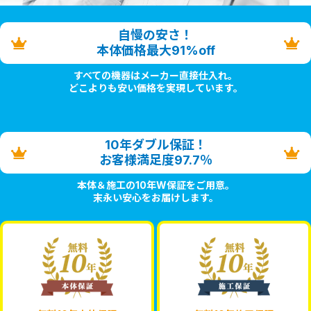
自慢の安さ！
本体価格最大91%off
すべての機器はメーカー直接仕入れ。
どこよりも安い価格を実現しています。
10年ダブル保証！
お客様満足度97.7％
本体＆施工の10年W保証をご用意。
末永い安心をお届けします。