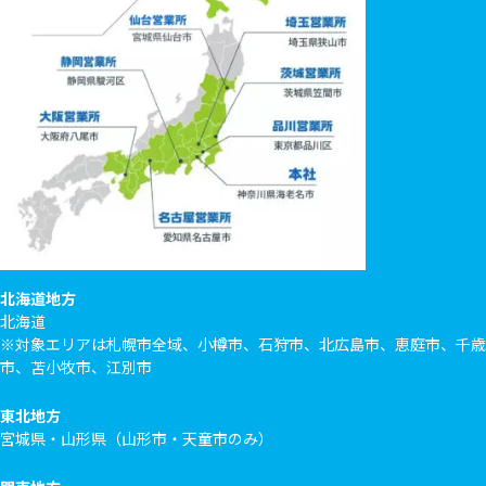
北海道地方
北海道
※対象エリアは札幌市全域、小樽市、石狩市、北広島市、恵庭市、千歳
市、苫小牧市、江別市
東北地方
宮城県・山形県（山形市・天童市のみ）