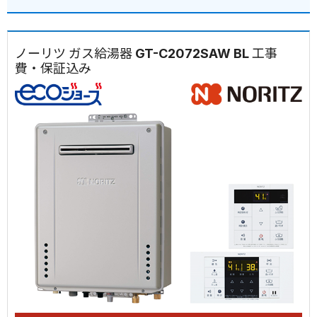
ノーリツ ガス給湯器 GT-C2072SAW BL 工事
費・保証込み