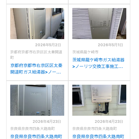
工事例：ノーリツGT-
例：リンナイRUF-
C2042SAWX-MBからノ
A2003SAW(A)からノー
ーリツGT-C2072SAW BL
リツGT-C2072SAW BLへ
への交換
の交換
2026年5月2日
2026年5月1日
京都府京都市右京区区太秦開道
茨城県龍ケ崎市
町
茨城県龍ケ崎市ガス給湯器
京都府京都市右京区区太秦
>ノーリツ交換工事施工事
開道町ガス給湯器>ノーリ
例：ノーリツGT-
ツ交換工事施工事例：ノー
C2052SAWX-2からノー
リツGT-2428SAWXから
リツGT-C2072SAW BLへ
ノーリツGT-C2072SAW
の交換
BLへの交換
2026年4月23日
2026年4月23日
奈良県奈良市四条大路南町
奈良県奈良市四条大路南町
奈良県奈良市四条大路南町
奈良県奈良市四条大路南町