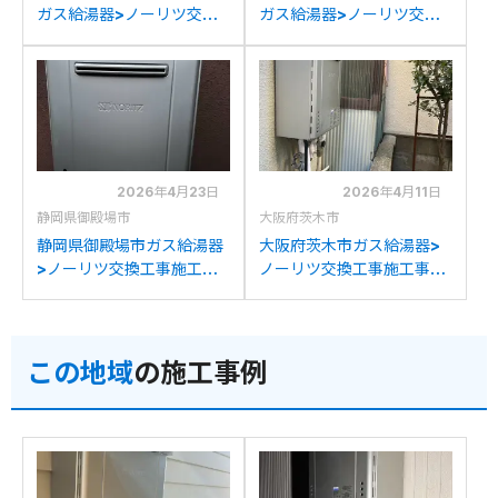
ガス給湯器>ノーリツ交換
ガス給湯器>ノーリツ交換
工事施工事例：ノーリツ
工事施工事例：ノーリツ
GT-C2032SAWXからノ
GT-C2032SAWXからノ
ーリツGT-C2072SAW BL
ーリツGT-C2072SAW BL
への交換
への交換
2026年4月23日
2026年4月11日
静岡県御殿場市
大阪府茨木市
静岡県御殿場市ガス給湯器
大阪府茨木市ガス給湯器>
>ノーリツ交換工事施工事
ノーリツ交換工事施工事
例：パーパスGX2000-
例：ノーリツGT-
AW-1からノーリツGT-
2050SAWXからノーリツ
C2072SAW BLへの交換
GT-C2072SAW BLへの交
この地域
の施工事例
換