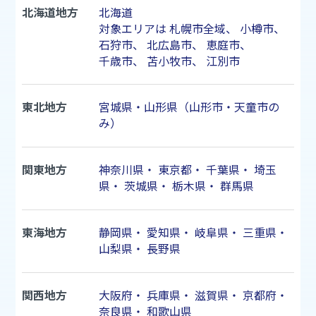
北海道地方
北海道
対象エリアは
札幌市
全域、
小樽市
、
石狩市
、
北広島市
、
恵庭市
、
千歳市
、
苫小牧市
、
江別市
東北地方
宮城県・山形県（山形市・天童市の
み）
関東地方
神奈川県
・
東京都
・
千葉県
・
埼玉
県
・
茨城県
・
栃木県
・
群馬県
東海地方
静岡県
・
愛知県
・
岐阜県
・
三重県
・
山梨県
・
長野県
関西地方
大阪府
・
兵庫県
・
滋賀県
・
京都府
・
奈良県
・
和歌山県