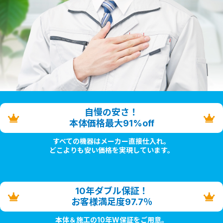
自慢の安さ！
本体価格最大91%off
すべての機器はメーカー直接仕入れ。
どこよりも安い価格を実現しています。
10年ダブル保証！
お客様満足度97.7％
本体＆施工の10年W保証をご用意。