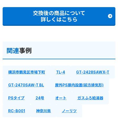
交換後の商品について
詳しくはこちら
関連
事例
横浜市鶴見区市場下町
TL-4
GT-2428SAWX-T
GT-2470SAW-T BL
屋外PS扉内設置(前方排気形)
PSタイプ
24号
オート
ガスふろ給湯器
RC-B001
神奈川県
ノーリツ