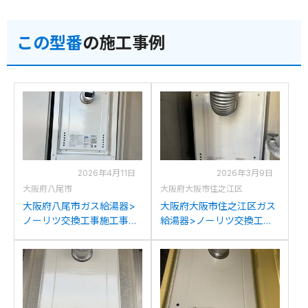
この型番
の施工事例
2026年4月11日
2026年3月9日
大阪府八尾市
大阪府大阪市住之江区
大阪府八尾市ガス給湯器>
大阪府大阪市住之江区ガス
ノーリツ交換工事施工事
給湯器>ノーリツ交換工事
例：ノーリツGTH-
施工事例：ノーリツGT-
2434SAWX6H-Tからノー
2427SAWX-Cからノーリ
リツGT-2470SAW-T BLへ
ツGT-2470SAW-T BLへの
の交換
交換