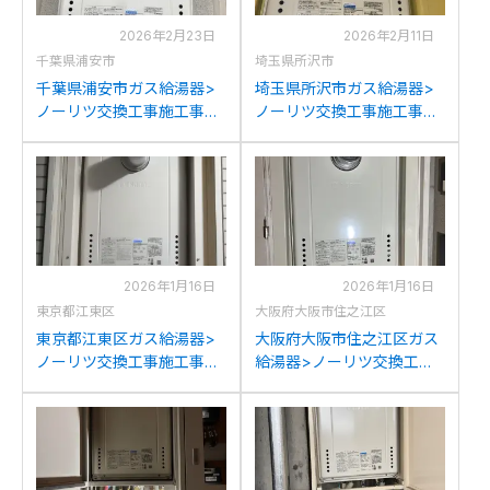
2026年2月23日
2026年2月11日
千葉県浦安市
埼玉県所沢市
千葉県浦安市ガス給湯器>
埼玉県所沢市ガス給湯器>
ノーリツ交換工事施工事
ノーリツ交換工事施工事
例：ノーリツGT-
例：ノーリツGTH-
2422SAWX-Tからノーリツ
2434SAWX3H-Tからノー
GT-2470SAW-T BLへの交
リツGT-2470SAW-T BLへ
換
の交換
2026年1月16日
2026年1月16日
東京都江東区
大阪府大阪市住之江区
東京都江東区ガス給湯器>
大阪府大阪市住之江区ガス
ノーリツ交換工事施工事
給湯器>ノーリツ交換工事
例：ノーリツGT-
施工事例：大阪ガス135-
2428(S)AWX-Tからノーリ
N062からノーリツGT-
ツGT-2470SAW-T BLへの
2470SAW-T BLへの交換
交換