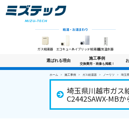
給湯・お湯まわり
ガス給湯器
エコキュート
ハイブリッド給湯器
電気温水器
施工事例
選ばれる理由
交換費用・画像も掲載！
ホーム
施工事例
ガス給湯器
ノーリツ
埼玉県
埼玉県川越市ガス給
C2442SAWX-MB