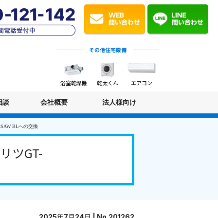
その他住宅設備
浴室乾燥機
乾太くん
エアコン
相談
会社概要
法人様向け
SAW BLへの交換
ツGT-
2025年7月24日 | No.201262