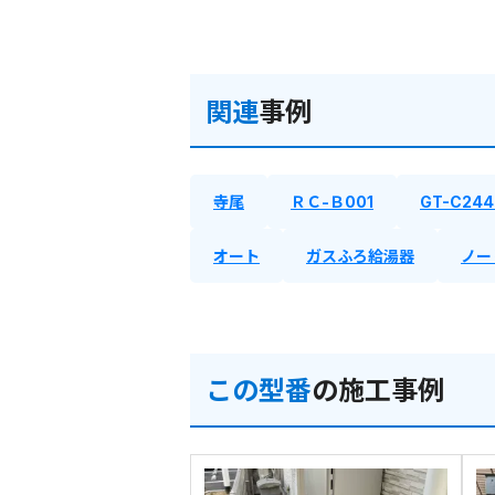
関連
事例
寺尾
ＲＣ-Ｂ001
GT-C24
オート
ガスふろ給湯器
ノー
この型番
の施工事例