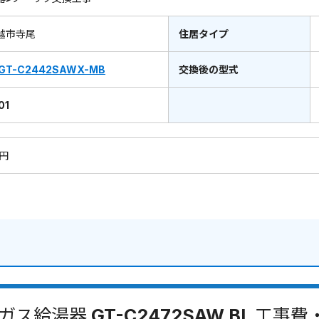
越市寺尾
住居タイプ
GT-C2442SAWX-MB
交換後の型式
01
0円
ガス給湯器 GT-C2472SAW BL 工事