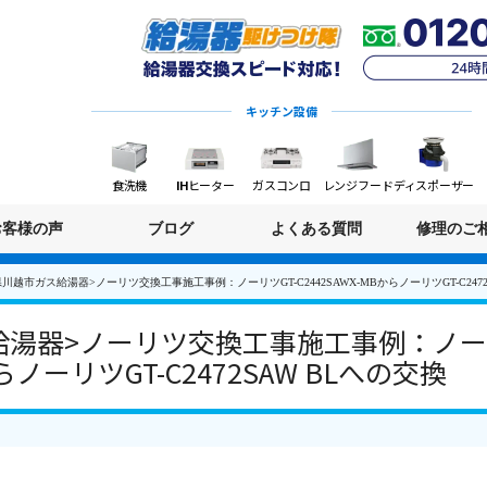
キッチン設備
食洗機
IHヒーター
ガスコンロ
レンジフード
ディスポーザー
お客様の声
ブログ
よくある質問
修理のご
川越市ガス給湯器>ノーリツ交換工事施工事例：ノーリツGT-C2442SAWX-MBからノーリツGT-C2472
湯器>ノーリツ交換工事施工事例：ノーリ
からノーリツGT-C2472SAW BLへの交換