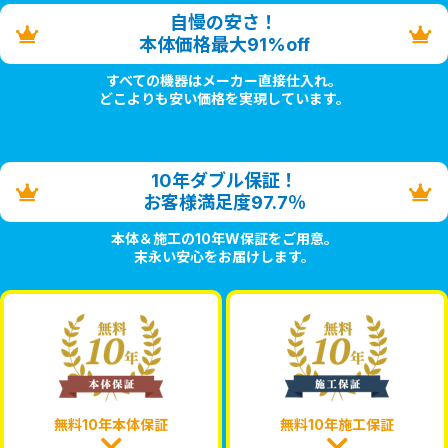
自慢の安さ！
本体価格最大91%off
すべての機器はメーカー直接仕入れ。
どこよりも安い価格を実現しています。
10年ダブル保証！
お客様満足度97.7％
本体＆施工の10年W保証をご用意。
末永い安心をお届けします。
無料10年本体保証
無料10年施工保証