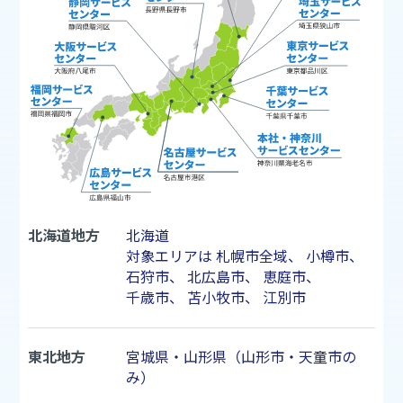
北海道地方
北海道
対象エリアは
札幌市
全域、
小樽市
、
石狩市
、
北広島市
、
恵庭市
、
千歳市
、
苫小牧市
、
江別市
東北地方
宮城県・山形県（山形市・天童市の
み）