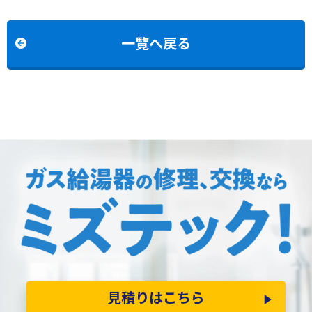
2050(S)AWXからノーリ
2427SAWXからノーリツ
ツGT-C2072SAW BLへの
GT-C2472SAW BLへの交
交換
換
一覧へ戻る
見積りはこちら