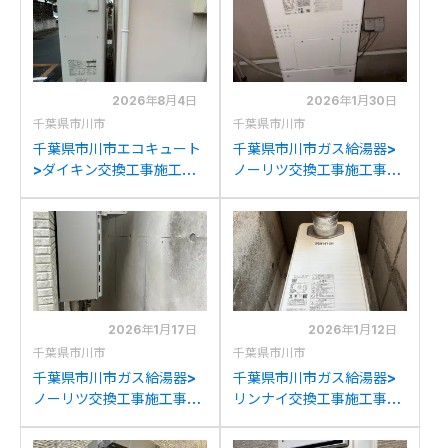
2026年8月4日
2026年1月30日
千葉県市川市
千葉県市川市
千葉県市川市エコキュート
千葉県市川市ガス給湯器>
>ダイキン交換工事施工事
ノーリツ交換工事施工事
例：ダイキンTU37MFTV
例：ノーリツGTH-
からダイキンEQA37YFTV
C2448AW6H-1からノー
への交換
リツGTH-C2460AW3H-
1 BLへの交換
2026年1月17日
2026年1月12日
千葉県市川市
千葉県市川市
千葉県市川市ガス給湯器>
千葉県市川市ガス給湯器>
ノーリツ交換工事施工事
リンナイ交換工事施工事
例：ノーリツGT-
例：ノーリツGT-
C2052SAWX-2からノー
1823SAW-Tからリンナイ