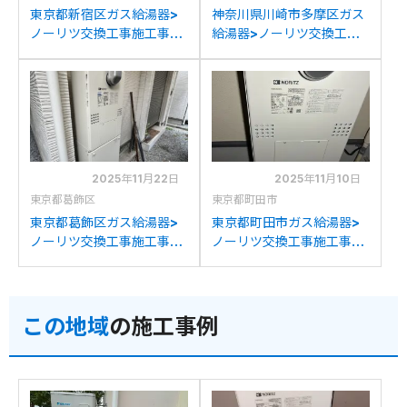
東京都新宿区ガス給湯器>
神奈川県川崎市多摩区ガス
ノーリツ交換工事施工事
給湯器>ノーリツ交換工事
例：パナソニック
施工事例：ノーリツGTH-
AT4200ARSAW6Q-56G
C2432AWX6Hからノーリ
からノーリツGTH-
ツGTH-C2460AW3H-1
C2460AW3H-1 BLへの交
BLへの交換
換
2025年11月22日
2025年11月10日
東京都葛飾区
東京都町田市
東京都葛飾区ガス給湯器>
東京都町田市ガス給湯器>
ノーリツ交換工事施工事
ノーリツ交換工事施工事
例：ノーリツGH-
例：リンナイRUFH-
S2400ZWSからノーリツ
K2400SAW2-6からノー
GTH-C2460AW3H-1 BL
リツGTH-C2460AW3H-
この地域
の施工事例
への交換
1 BLへの交換