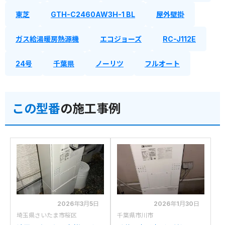
東芝
GTH-C2460AW3H-1 BL
屋外壁掛
ガス給湯暖房熱源機
エコジョーズ
RC-J112E
24号
千葉県
ノーリツ
フルオート
この型番
の施工事例
2026年3月5日
2026年1月30日
埼玉県さいたま市桜区
千葉県市川市