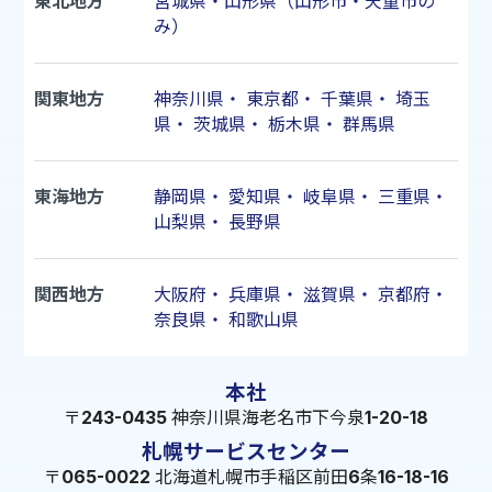
東北地方
宮城県・山形県（山形市・天童市の
み）
関東地方
神奈川県
・
東京都
・
千葉県
・
埼玉
県
・
茨城県
・
栃木県
・
群馬県
東海地方
静岡県
・
愛知県
・
岐阜県
・
三重県
・
山梨県
・
長野県
関西地方
大阪府
・
兵庫県
・
滋賀県
・
京都府
・
奈良県
・
和歌山県
本社
〒243-0435 神奈川県海老名市下今泉1-20-18
札幌サービスセンター
〒065-0022 北海道札幌市手稲区前田6条16-18-16