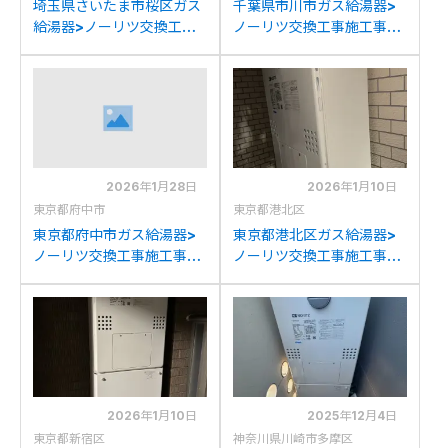
埼玉県さいたま市桜区ガス
千葉県市川市ガス給湯器>
給湯器>ノーリツ交換工事
ノーリツ交換工事施工事
施工事例：リンナイRUFH-
例：ノーリツGTH-
SK2400SAW2-3(A)から
C2448AW6H-1からノー
ノーリツGTH-
リツGTH-C2460AW3H-
C2460AW3H-1 BLへの交
1 BLへの交換
換
2026年1月28日
2026年1月10日
東京都府中市
東京都港北区
東京都府中市ガス給湯器>
東京都港北区ガス給湯器>
ノーリツ交換工事施工事
ノーリツ交換工事施工事
例：東京ガスGCT-
例：パナソニック
C08ARSAWQからノーリ
AT4299ARSAWQからノ
ツGTH-C2460AW3H-1
ーリツGTH-
BLへの交換
C2460AW3H-1 BLへの交
換
2026年1月10日
2025年12月4日
東京都新宿区
神奈川県川崎市多摩区