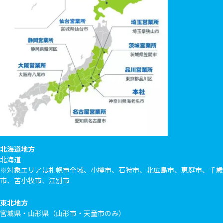
北海道地方
北海道
※対象エリアは札幌市全域、小樽市、石狩市、北広島市、恵庭市、千歳
市、苫小牧市、江別市
東北地方
宮城県・山形県（山形市・天童市のみ）