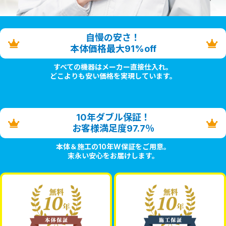
自慢の安さ！
本体価格最大91%off
すべての機器はメーカー直接仕入れ。
どこよりも安い価格を実現しています。
10年ダブル保証！
お客様満足度97.7％
本体＆施工の10年W保証をご用意。
末永い安心をお届けします。