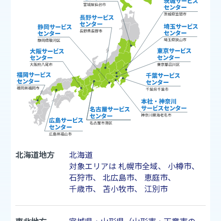
北海道地方
北海道
対象エリアは
札幌市
全域、
小樽市
、
石狩市
、
北広島市
、
恵庭市
、
千歳市
、
苫小牧市
、
江別市