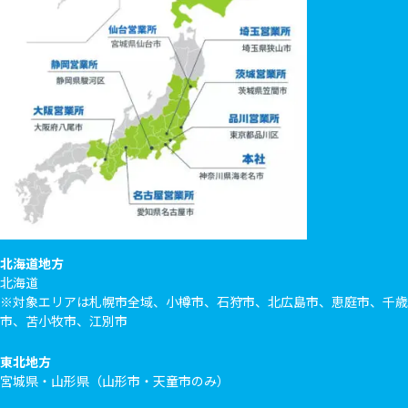
北海道地方
北海道
※対象エリアは札幌市全域、小樽市、石狩市、北広島市、恵庭市、千歳
市、苫小牧市、江別市
東北地方
宮城県・山形県（山形市・天童市のみ）