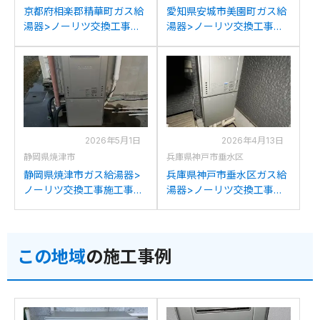
京都府相楽郡精華町ガス給
愛知県安城市美園町ガス給
湯器>ノーリツ交換工事施
湯器>ノーリツ交換工事施
工事例：ノーリツGT-
工事例：ノーリツGT-
C2452(S)AWXからノーリ
C2442SAWX-TGからノー
ツGT-C2472SAW BLへの
リツGT-C2472SAW BLへ
交換
の交換
2026年5月1日
2026年4月13日
静岡県焼津市
兵庫県神戸市垂水区
静岡県焼津市ガス給湯器>
兵庫県神戸市垂水区ガス給
ノーリツ交換工事施工事
湯器>ノーリツ交換工事施
例：ノーリツGTH-
工事例：ノーリツGT-
C2438AWX3Hからノーリ
C2431SAWXからノーリツ
ツGT-C2472SAW BLへの
GT-C2472SAW BLへの交
この地域
の施工事例
交換
換