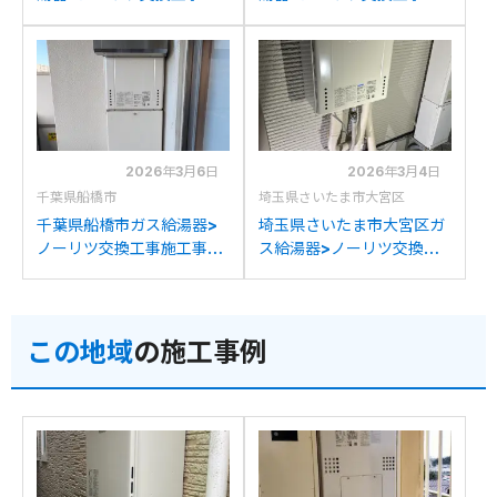
工事例：長府製作所GFK-
工事例：ノーリツGT-
2450WKXからノーリツ
2450SAWXからノーリツ
GT-2470SAW BLへの交
GT-2470SAW BLへの交
換
換
2026年3月6日
2026年3月4日
千葉県船橋市
埼玉県さいたま市大宮区
千葉県船橋市ガス給湯器>
埼玉県さいたま市大宮区ガ
ノーリツ交換工事施工事
ス給湯器>ノーリツ交換工
例：ノーリツGT-
事施工事例：ノーリツGT-
2427SAWXからノーリツ
2428SAWXからノーリツ
GT-2470SAW BLへの交
GT-2470SAW BLへの交
この地域
の施工事例
換
換