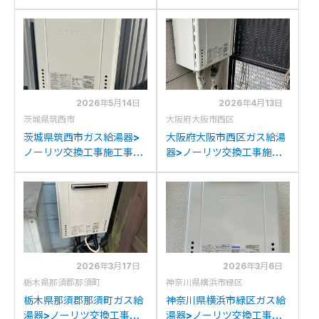
事例：ノーリツ136-
工事施工事例：ノーリツ
C040&GT-2450SWXか
GT-2450SAWXからノー
らノーリツGT-2470SAW
リツGT-2470SAW BLへ
BLへの交換
の交換
2026年5月14日
2026年4月13日
茨城県筑西市
大阪府大阪市西区
茨城県筑西市ガス給湯器>
大阪府大阪市西区ガス給湯
ノーリツ交換工事施工事
器>ノーリツ交換工事施工
例：ノーリツGT-
事例：ノーリツGT-
2428SAWXからノーリツ
2422SAWXからノーリツ
GT-2470SAW BLへの交
GT-2470SAW BLへの交
換
換
2026年3月17日
2026年3月6日
栃木県那須郡那須町
神奈川県横浜市緑区
栃木県那須郡那須町ガス給
神奈川県横浜市緑区ガス給
湯器>ノーリツ交換工事施
湯器>ノーリツ交換工事施