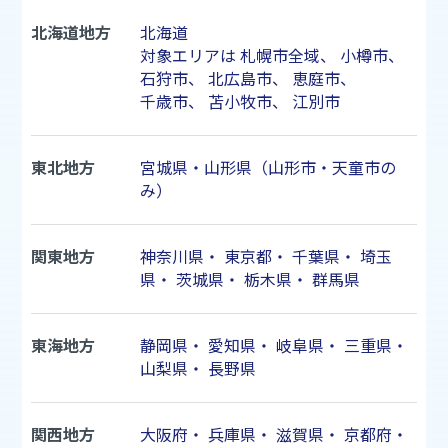
北海道地方
北海道
対象エリアは
札幌市
全域、
小樽市
、
石狩市
、
北広島市
、
恵庭市
、
千歳市
、
苫小牧市
、
江別市
東北地方
宮城県・山形県（山形市・天童市の
み）
関東地方
神奈川県
・
東京都
・
千葉県
・
埼玉
県
・
茨城県
・
栃木県
・
群馬県
東海地方
静岡県
・
愛知県
・
岐阜県
・
三重県
・
山梨県
・
長野県
関西地方
大阪府
・
兵庫県
・
滋賀県
・
京都府
・