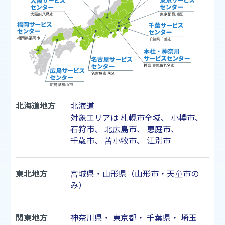
北海道地方
北海道
対象エリアは
札幌市
全域、
小樽市
、
石狩市
、
北広島市
、
恵庭市
、
千歳市
、
苫小牧市
、
江別市
東北地方
宮城県・山形県（山形市・天童市の
み）
関東地方
神奈川県
・
東京都
・
千葉県
・
埼玉