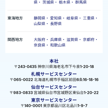
県
・
茨城県
・
栃木県
・
群馬県
東海地方
静岡県
・
愛知県
・
岐阜県
・
三重県
・
山梨県
・
長野県
関西地方
大阪府
・
兵庫県
・
滋賀県
・
京都府
・
奈良県
・
和歌山県
本社
〒243-0435 神奈川県海老名市下今泉1-20-18
札幌サービスセンター
〒065-0022 北海道札幌市手稲区前田6条16-18-16
仙台サービスセンター
〒983-0833 宮城県仙台市宮城野区東仙台1-20-22
東京サービスセンター
〒140-0001 東京都品川区北品川1-9-7