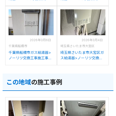
工事例：長府製作所GFK-
工事例：ノーリツGT-
2450WKXからノーリツ
2450SAWXからノーリツ
GT-2470SAW BLへの交換
GT-2470SAW BLへの交換
2026年3月6日
2026年3月4日
千葉県船橋市
埼玉県さいたま市大宮区
千葉県船橋市ガス給湯器>
埼玉県さいたま市大宮区ガ
ノーリツ交換工事施工事
ス給湯器>ノーリツ交換工
例：ノーリツGT-
事施工事例：ノーリツGT-
2427SAWXからノーリツ
2428SAWXからノーリツ
GT-2470SAW BLへの交換
GT-2470SAW BLへの交換
この地域
の施工事例