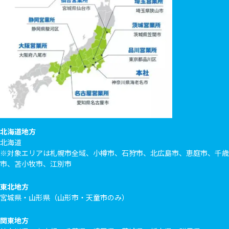
北海道地方
北海道
※対象エリアは札幌市全域、小樽市、石狩市、北広島市、恵庭市、千歳
市、苫小牧市、江別市
東北地方
宮城県・山形県（山形市・天童市のみ）
関東地方