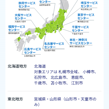
北海道地方
北海道
対象エリアは
札幌市
全域、
小樽市
、
石狩市
、
北広島市
、
恵庭市
、
千歳市
、
苫小牧市
、
江別市
東北地方
宮城県・山形県（山形市・天童市の
み）