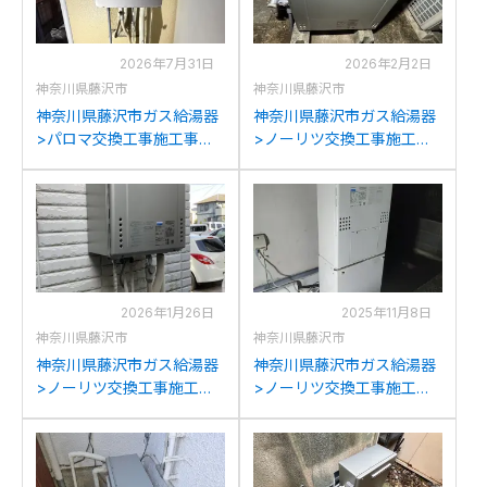
2026年7月31日
2026年2月2日
神奈川県藤沢市
神奈川県藤沢市
神奈川県藤沢市ガス給湯器
神奈川県藤沢市ガス給湯器
>パロマ交換工事施工事
>ノーリツ交換工事施工事
例：パーパスGX-
例：ノーリツGRQ-
H2400AWからパロマFH-
2050(S)AXからノーリツ
E2422SAWLへの交換
GT-C2072SAR BLへの交換
2026年1月26日
2025年11月8日
神奈川県藤沢市
神奈川県藤沢市
神奈川県藤沢市ガス給湯器
神奈川県藤沢市ガス給湯器
>ノーリツ交換工事施工事
>ノーリツ交換工事施工事
例：ノーリツGT-
例：ノーリツSF-
C2442SAWX-MBからノー
GTHA2403Aからノーリツ
リツGT-C2472SAW BLへ
GTH-C2460AW3H-1BLへ
の交換
の交換