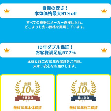
自慢の安さ！
本体価格最大91%off
すべての機器はメーカー直接仕入れ。
どこよりも安い価格を実現しています。
10年ダブル保証！
お客様満足度97.7％
本体＆施工の10年W保証をご用意。
末永い安心をお届けします。
無料10年本体保証
無料10年施工保証