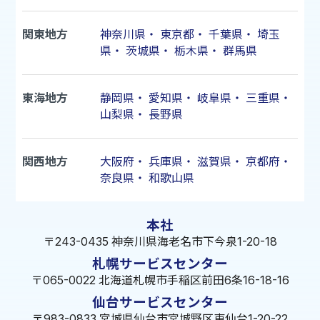
関東地方
神奈川県
・
東京都
・
千葉県
・
埼玉
県
・
茨城県
・
栃木県
・
群馬県
東海地方
静岡県
・
愛知県
・
岐阜県
・
三重県
・
山梨県
・
長野県
関西地方
大阪府
・
兵庫県
・
滋賀県
・
京都府
・
奈良県
・
和歌山県
本社
〒243-0435 神奈川県海老名市下今泉1-20-18
札幌サービスセンター
〒065-0022 北海道札幌市手稲区前田6条16-18-16
仙台サービスセンター
〒983-0833 宮城県仙台市宮城野区東仙台1-20-22