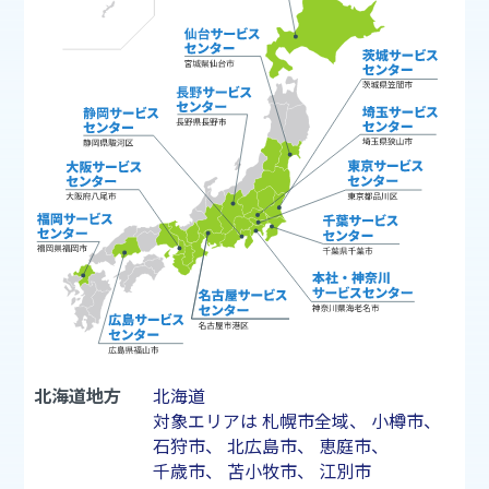
北海道地方
北海道
対象エリアは
札幌市
全域、
小樽市
、
石狩市
、
北広島市
、
恵庭市
、
千歳市
、
苫小牧市
、
江別市