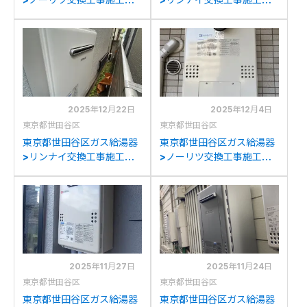
例：ノーリツGT-
例：リンナイRUFH-
2428SARXからノーリツ
V2403AT2-3からリンナ
GT-C2472SAR BLへの交
イRUFH-A2400AT2-
換
3(A)への交換
2025年12月22日
2025年12月4日
東京都世田谷区
東京都世田谷区
東京都世田谷区ガス給湯器
東京都世田谷区ガス給湯器
>リンナイ交換工事施工事
>ノーリツ交換工事施工事
例：リンナイRUF-
例：ノーリツGTH-
V1610SAW-1からリンナイ
C2436AWX3H-Tからノ
RUF-A1615SAW(C)への交
ーリツGTH-
換
C2460AW3H-T-1BLへの
交換
2025年11月27日
2025年11月24日
東京都世田谷区
東京都世田谷区
東京都世田谷区ガス給湯器
東京都世田谷区ガス給湯器