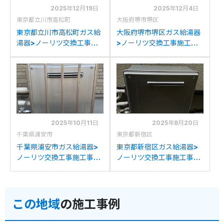
2025年12月19日
2025年12月4日
東京都立川市高松町
大阪府堺市堺区
東京都立川市高松町ガス給
大阪府堺市堺区ガス給湯器
湯器>ノーリツ交換工事施
>ノーリツ交換工事施工事
工事例：ノーリツGT-
例：ノーリツGT-
2417ARXからノーリツGT-
2450SARXからノーリツ
C2472AR BLへの交換
GT-C2472AR BLへの交換
2025年10月11日
2025年8月20日
千葉県浦安市
東京都新宿区
千葉県浦安市ガス給湯器>
東京都新宿区ガス給湯器>
ノーリツ交換工事施工事
ノーリツ交換工事施工事
例：ノーリツ
例：ノーリツGT-
GT2428ARXからノーリ
C2442ARX-MBからノー
ツGT-C2472AR BLへの交
リツGT-C2472AR BLへの
この地域
の施工事例
換
交換