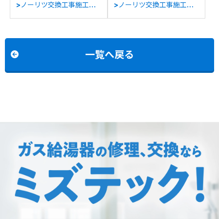
>ノーリツ交換工事施工事
>ノーリツ交換工事施工事
例：ノーリツGQ-
例：ノーリツGT-
2037WSからノーリツ
C1631SAWX-1からノーリ
GQ-2039WS-1への交換
ツGT-C1672SAW BLへの
交換
一覧へ戻る