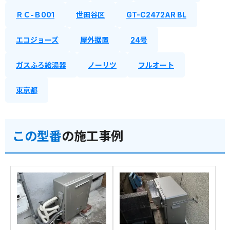
ＲＣ-Ｂ001
世田谷区
GT-C2472AR BL
エコジョーズ
屋外据置
24号
ガスふろ給湯器
ノーリツ
フルオート
東京都
この型番
の施工事例