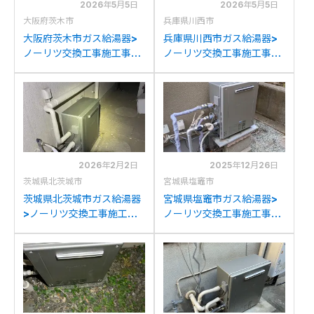
2026年5月5日
2026年5月5日
大阪府茨木市
兵庫県川西市
大阪府茨木市ガス給湯器>
兵庫県川西市ガス給湯器>
ノーリツ交換工事施工事
ノーリツ交換工事施工事
例：パーパスGX-
例：リンナイRFS-
S2400ZRからノーリツ
A2400AからノーリツGT-
GT-C2472AR BLへの交換
C2472AR BLへの交換
2026年2月2日
2025年12月26日
茨城県北茨城市
宮城県塩竈市
茨城県北茨城市ガス給湯器
宮城県塩竈市ガス給湯器>
>ノーリツ交換工事施工事
ノーリツ交換工事施工事
例：ノーリツGT-
例：ノーリツGT-
2450SAR BLからノーリツ
C2442ARX-MBからノー
GT-C2472AR BLへの交換
リツGT-C2472AR BLへの
交換