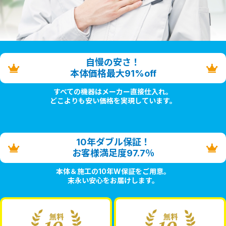
自慢の安さ！
本体価格最大91%off
すべての機器はメーカー直接仕入れ。
どこよりも安い価格を実現しています。
10年ダブル保証！
お客様満足度97.7％
本体＆施工の10年W保証をご用意。
末永い安心をお届けします。