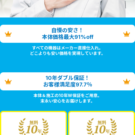
自慢の安さ！
本体価格最大91%off
すべての機器はメーカー直接仕入れ。
どこよりも安い価格を実現しています。
10年ダブル保証！
お客様満足度97.7％
本体＆施工の10年W保証をご用意。
末永い安心をお届けします。