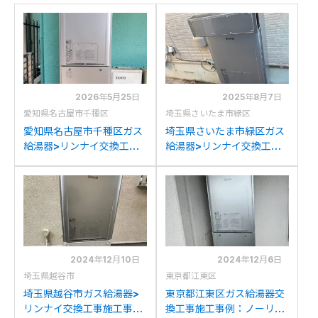
2026年5月25日
2025年8月7日
愛知県名古屋市千種区
埼玉県さいたま市緑区
愛知県名古屋市千種区ガス
埼玉県さいたま市緑区ガス
給湯器>リンナイ交換工事
給湯器>リンナイ交換工事
施工事例：リンナイRUFH-
施工事例：パナソニック
K2400AW2-6からリンナ
SF-GTHC2402Aからリン
イRUFH-UE2407AW2-
ナイRUFH-UE2407AW2-
3(A)への交換
3(A)への交換
2024年12月10日
2024年12月6日
埼玉県越谷市
東京都江東区
埼玉県越谷市ガス給湯器>
東京都江東区ガス給湯器交
リンナイ交換工事施工事
換工事施工事例：ノーリツ