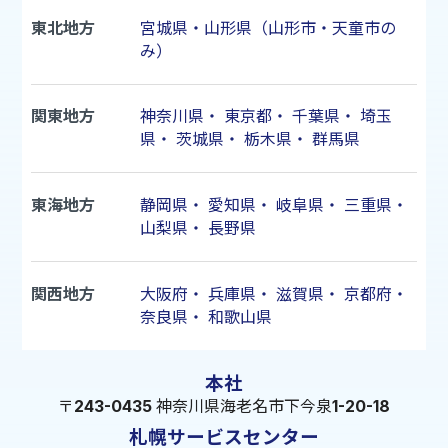
東北地方
宮城県・山形県（山形市・天童市の
み）
関東地方
神奈川県
・
東京都
・
千葉県
・
埼玉
県
・
茨城県
・
栃木県
・
群馬県
東海地方
静岡県
・
愛知県
・
岐阜県
・
三重県
・
山梨県
・
長野県
関西地方
大阪府
・
兵庫県
・
滋賀県
・
京都府
・
奈良県
・
和歌山県
本社
〒243-0435 神奈川県海老名市下今泉1-20-18
札幌サービスセンター