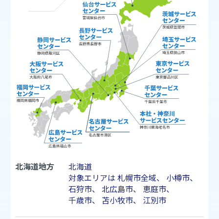
北海道地方
北海道
対象エリアは
札幌市
全域、
小樽市
、
石狩市
、
北広島市
、
恵庭市
、
千歳市
、
苫小牧市
、
江別市