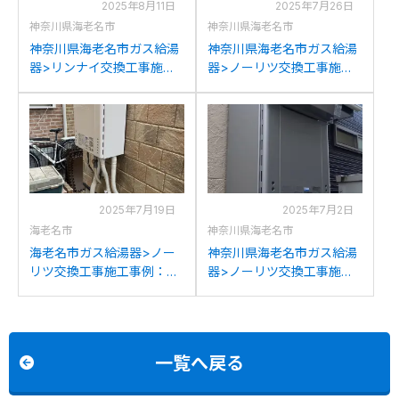
2025年8月11日
2025年7月26日
神奈川県海老名市
神奈川県海老名市
神奈川県海老名市ガス給湯
神奈川県海老名市ガス給湯
器>リンナイ交換工事施工
器>ノーリツ交換工事施工
事例：リンナイRUX-
事例：パーパスGX-
VS1610-Tからリンナイ
S2400ZRからノーリツGT-
RUX-A1616T-L(A)-Eへの交
C2472AR BLへの交換
換
2025年7月19日
2025年7月2日
海老名市
神奈川県海老名市
海老名市ガス給湯器>ノー
神奈川県海老名市ガス給湯
リツ交換工事施工事例：ノ
器>ノーリツ交換工事施工
ーリツGT-2470SAWから
事例：ノーリツGT-
ノーリツGT-2470SAW BL
2428SAWXからノーリツ
への交換
GT-C2472SAW BLへの交
換
一覧へ戻る