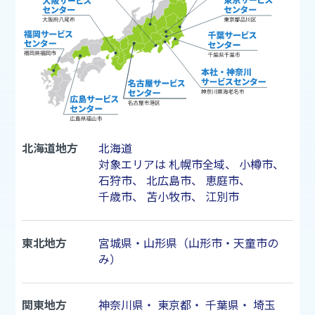
北海道地方
北海道
対象エリアは
札幌市
全域、
小樽市
、
石狩市
、
北広島市
、
恵庭市
、
千歳市
、
苫小牧市
、
江別市
東北地方
宮城県・山形県（山形市・天童市の
み）
関東地方
神奈川県
・
東京都
・
千葉県
・
埼玉