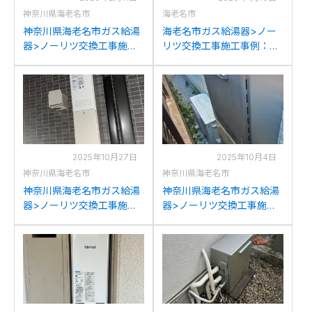
神奈川県海老名市
海老名市
神奈川県海老名市ガス給湯
海老名市ガス給湯器>ノー
器>ノーリツ交換工事施工
リツ交換工事施工事例：ノ
事例：東京ガスAT-
ーリツGT-2427SAWX-T-1
4299ARSAW3Qからノーリ
からノーリツGT-
ツGTH-2454AW3HBLへの
2470SAW-T BLへの交換
交換
2025年10月27日
2025年10月4日
神奈川県海老名市
神奈川県海老名市
神奈川県海老名市ガス給湯
神奈川県海老名市ガス給湯
器>ノーリツ交換工事施工
器>ノーリツ交換工事施工
事例：ノーリツGT-
事例：ノーリツGT-
2023SAWからノーリツGT-
C2442SAWX-MBからノー
2053SAWX-4 BLへの交換
リツGT-C2472SAW BLへ
の交換