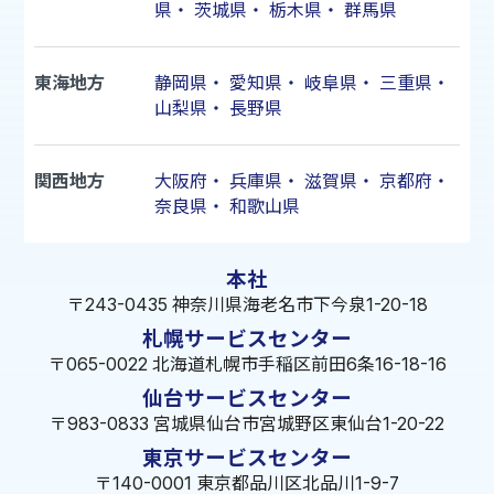
県
・
茨城県
・
栃木県
・
群馬県
東海地方
静岡県
・
愛知県
・
岐阜県
・
三重県
・
山梨県
・
長野県
関西地方
大阪府
・
兵庫県
・
滋賀県
・
京都府
・
奈良県
・
和歌山県
本社
〒243-0435 神奈川県海老名市下今泉1-20-18
札幌サービスセンター
〒065-0022 北海道札幌市手稲区前田6条16-18-16
仙台サービスセンター
〒983-0833 宮城県仙台市宮城野区東仙台1-20-22
東京サービスセンター
〒140-0001 東京都品川区北品川1-9-7