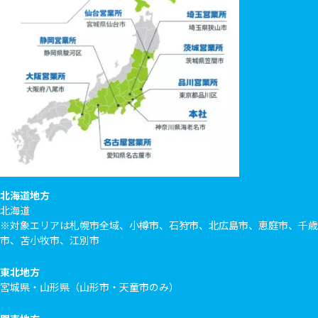
北海道地方
北海道
※対象エリアは札幌市全域、小樽市、石狩市、北広島市、恵庭市、千歳
市、苫小牧市、江別市
東北地方
宮城県・山形県（山形市・天童市のみ）