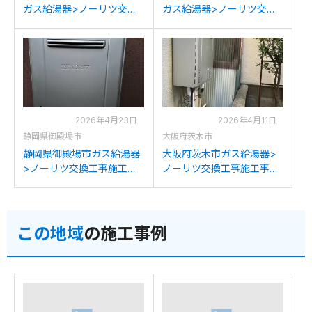
ガス給湯器>ノーリツ交換
ガス給湯器>ノーリツ交換
工事施工事例：ノーリツ
工事施工事例：ノーリツ
GT-C2032SAWXからノー
GT-C2032SAWXからノー
リツGT-C2072SAW BLへ
リツGT-C2072SAW BLへ
の交換
の交換
2026年4月23日
2026年4月11日
静岡県御殿場市
大阪府茨木市
静岡県御殿場市ガス給湯器
大阪府茨木市ガス給湯器>
>ノーリツ交換工事施工事
ノーリツ交換工事施工事
例：パーパスGX2000-AW-
例：ノーリツGT-
1からノーリツGT-
2050SAWXからノーリツ
C2072SAW BLへの交換
GT-C2072SAW BLへの交
この地域
の施工事例
換