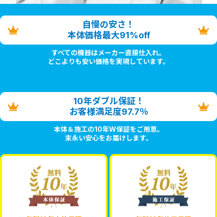
自慢の安さ！
本体価格最大91%off
すべての機器はメーカー直接仕入れ。
どこよりも安い価格を実現しています。
10年ダブル保証！
お客様満足度97.7％
本体＆施工の10年W保証をご用意。
末永い安心をお届けします。