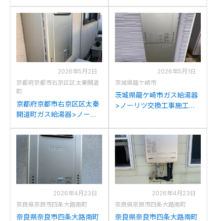
工事例：ノーリツGT-
例：リンナイRUF-
C2042SAWX-MBからノー
A2003SAW(A)からノーリ
リツGT-C2072SAW BLへ
ツGT-C2072SAW BLへの
の交換
交換
2026年5月2日
2026年5月1日
京都府京都市右京区区太秦開道
茨城県龍ケ崎市
町
茨城県龍ケ崎市ガス給湯器
京都府京都市右京区区太秦
>ノーリツ交換工事施工事
開道町ガス給湯器>ノーリ
例：ノーリツGT-
ツ交換工事施工事例：ノー
C2052SAWX-2からノーリ
リツGT-2428SAWXからノ
ツGT-C2072SAW BLへの
ーリツGT-C2072SAW BL
交換
への交換
2026年4月23日
2026年4月23日
奈良県奈良市四条大路南町
奈良県奈良市四条大路南町
奈良県奈良市四条大路南町
奈良県奈良市四条大路南町