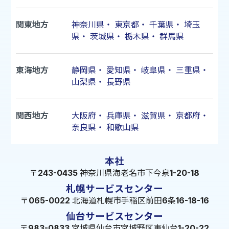
関東地方
神奈川県
・
東京都
・
千葉県
・
埼玉
県
・
茨城県
・
栃木県
・
群馬県
東海地方
静岡県
・
愛知県
・
岐阜県
・
三重県
・
山梨県
・
長野県
関西地方
大阪府
・
兵庫県
・
滋賀県
・
京都府
・
奈良県
・
和歌山県
本社
〒243-0435 神奈川県海老名市下今泉1-20-18
札幌サービスセンター
〒065-0022 北海道札幌市手稲区前田6条16-18-16
仙台サービスセンター
〒983-0833 宮城県仙台市宮城野区東仙台1-20-22