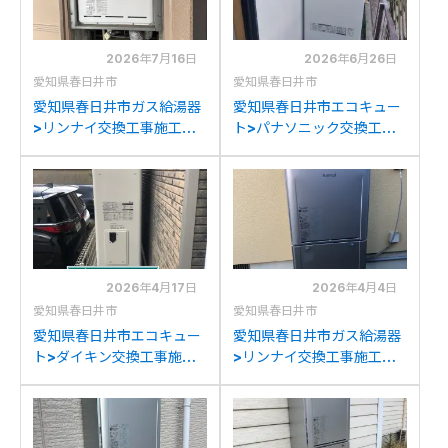
2026年7月16日
2026年6月26日
愛知県春日井市
愛知県春日井市
愛知県春日井市ガス給湯器
愛知県春日井市エコキュー
>リンナイ交換工事施工事
ト>パナソニック交換工事
例：リンナイRUF-
施工事例：ミツビシSRT-
2006SATからリンナイ
HPT37WX4からパナソニ
RUF-A2005SAT(C)への
ックHE-S37LQSへの交換
交換
2026年4月17日
2026年4月4日
愛知県春日井市
愛知県春日井市
愛知県春日井市エコキュー
愛知県春日井市ガス給湯器
ト>ダイキン交換工事施工
>リンナイ交換工事施工事
事例：三菱SRT-S43UZか
例：リンナイRUF-
らダイキンEQA37ZFTVへ
E2405AW-Pからリンナイ
の交換
RUF-K2406SAW(A)への
交換