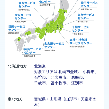
北海道地方
北海道
対象エリアは
札幌市
全域、
小樽市
、
石狩市
、
北広島市
、
恵庭市
、
千歳市
、
苫小牧市
、
江別市
東北地方
宮城県・山形県（山形市・天童市の
み）