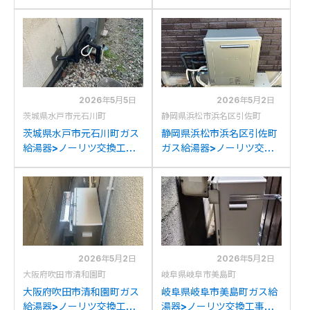
例：パーパスGN-204AR1
例：ノーリツGT-
からノーリツGT-
C2032SARXからノーリツ
C2072SAR BLへの交換
GT-C2072SAR BLへの交
換
2026年5月5日
2026年5月2日
茨城県水戸市元石川町
静岡県浜松市浜名区引佐町
茨城県水戸市元石川町ガス
静岡県浜松市浜名区引佐町
給湯器>ノーリツ交換工事
ガス給湯器>ノーリツ交換
施工事例：リンナイRUF-
工事施工事例：ノーリツ
E2003SAGからノーリツ
GT-C2042SARX-MBか
GT-C2072SAR BLへの交
らノーリツGT-
換
C2072SAR BLへの交換
2026年5月2日
2026年5月2日
大阪府吹田市清和園町
岐阜県岐阜市美島町
大阪府吹田市清和園町ガス
岐阜県岐阜市美島町ガス給
給湯器>ノーリツ交換工事
湯器>ノーリツ交換工事施