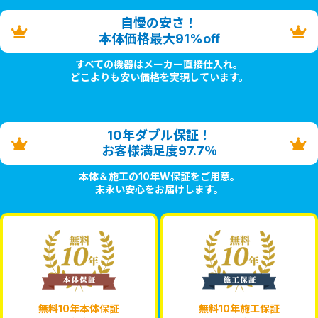
自慢の安さ！
本体価格最大91%off
すべての機器はメーカー直接仕入れ。
どこよりも安い価格を実現しています。
10年ダブル保証！
お客様満足度97.7％
本体＆施工の10年W保証をご用意。
末永い安心をお届けします。
無料10年本体保証
無料10年施工保証