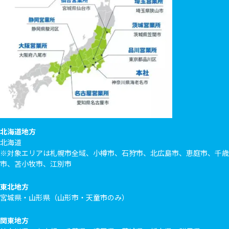
北海道地方
北海道
※対象エリアは札幌市全域、小樽市、石狩市、北広島市、恵庭市、千歳
市、苫小牧市、江別市
東北地方
宮城県・山形県（山形市・天童市のみ）
関東地方