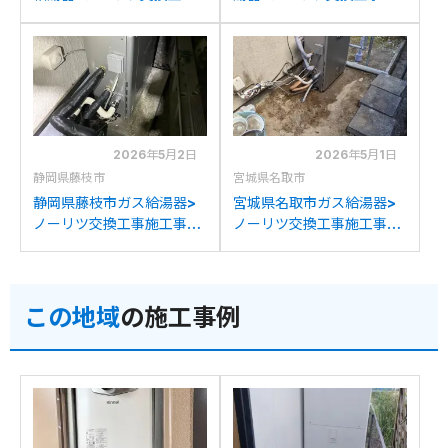
施工事例：リンナイRUF-
工事例：ノーリツGRQ-
V2002AGからノーリツ
C2032SAXからノーリツ
GT-C2072SAR BLへの交
GT-C2072SAR BLへの交
換
換
2026年5月2日
2026年5月1日
静岡県藤枝市
宮城県名取市
静岡県藤枝市ガス給湯器>
宮城県名取市ガス給湯器>
ノーリツ交換工事施工事
ノーリツ交換工事施工事
例：リンナイRUF-
例：リンナイRFS-
V2000SAGからノーリツ
V1611SAからノーリツGT-
GT-C2072SAR BLへの交
C2072SAR BLへの交換
この地域
の施工事例
換