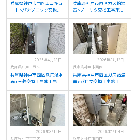
兵庫県神戸市西区エコキュ
兵庫県神戸市西区ガス給湯
ート>パナソニック交換工
器>ノーリツ交換工事施工
事施工事例：パナソニック
事例：ノーリツGTH-
HE-K46AQからパナソニッ
C2439AWX3Hからノーリ
クHE-S37LQSへの交換
ツGTH-C2461AW3H-1BLへ
の交換
2026年4月18日
2026年3月12日
兵庫県神戸市西区
兵庫県神戸市西区
兵庫県神戸市西区電気温水
兵庫県神戸市西区ガス給湯
器>三菱交換工事施工事
器>パロマ交換工事施工事
例：三菱SRG-2019Lから三
例：ノーリツGT-
菱SRG-201G-Bへの交換
2428SAWXからパロマFH-
2423SAW-1への交換
2026年3月9日
2026年1月14日
兵庫県神戸市西区
兵庫県神戸市西区