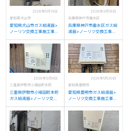
2026年5月14日
2026年3月16日
愛知県犬山市
兵庫県神戸市垂水区
愛知県犬山市ガス給湯器>
兵庫県神戸市垂水区ガス給
ノーリツ交換工事施工事
湯器>ノーリツ交換工事施
例：パーパスGS-2000W-1
工事例：ノーリツGQ-
からノーリツGQ-2039WS-
2012WEからノーリツGQ-
1への交換
2039WS-1への交換
2026年3月9日
2026年1月30日
三重県伊勢市小場田町本町
愛知県豊明市
三重県伊勢市小場田町本町
愛知県豊明市ガス給湯器>
ガス給湯器>ノーリツ交換
ノーリツ交換工事施工事
工事施工事例：パロマPH-
例：ノーリツGQ-Wからノ
20SXLからノーリツGQ-
ーリツGQ-2039WS-1への
2039WS-1への交換
交換