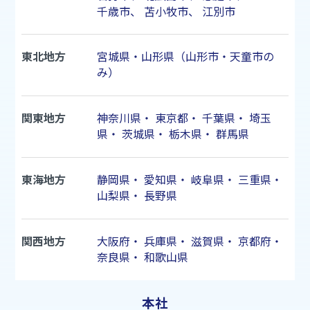
千歳市
、
苫小牧市
、
江別市
東北地方
宮城県・山形県（山形市・天童市の
み）
関東地方
神奈川県
・
東京都
・
千葉県
・
埼玉
県
・
茨城県
・
栃木県
・
群馬県
東海地方
静岡県
・
愛知県
・
岐阜県
・
三重県
・
山梨県
・
長野県
関西地方
大阪府
・
兵庫県
・
滋賀県
・
京都府
・
奈良県
・
和歌山県
本社