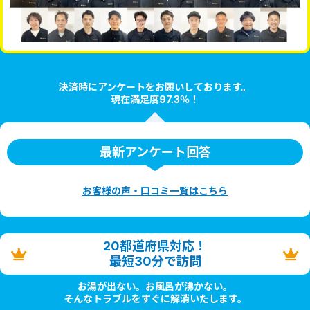
決済時にアンケートをお願いしております。
現在満足度97.3％！
最新アンケート回答
お客様の声・口コミ一覧はこちら
20都道府県対応！
最短30分で訪問
お湯が出ない。お風呂が沸かない。
そんなトラブルをすぐに解消いたします。