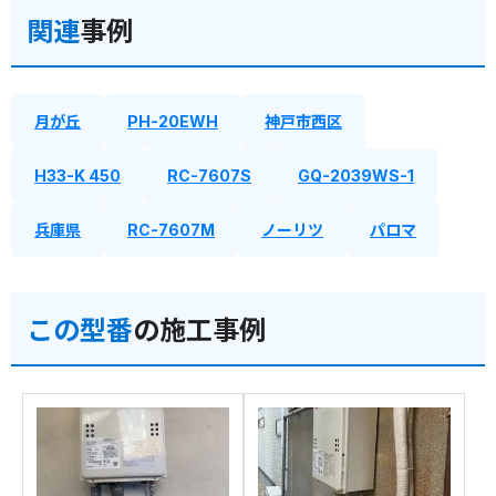
関連
事例
月が丘
PH-20EWH
神戸市西区
H33-K 450
RC-7607S
GQ-2039WS-1
兵庫県
RC-7607M
ノーリツ
パロマ
この型番
の施工事例