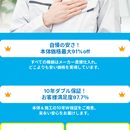
自慢の安さ！
本体価格最大91%off
すべての機器はメーカー直接仕入れ。
どこよりも安い価格を実現しています。
10年ダブル保証！
お客様満足度97.7％
本体＆施工の10年W保証をご用意。
末永い安心をお届けします。