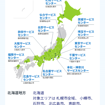
北海道地方
北海道
対象エリアは
札幌市
全域、
小樽市
、
石狩市
、
北広島市
、
恵庭市
、