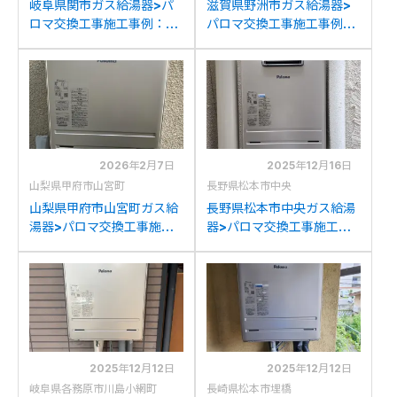
岐阜県関市ガス給湯器>パ
滋賀県野洲市ガス給湯器>
ロマ交換工事施工事例：リ
パロマ交換工事施工事例：
ンナイRUF-A2400SAW
ノーリツGTH-
からパロマFH-2023SAW
2413AWXDからパロマ
への交換
FH-2023SAWへの交換
2026年2月7日
2025年12月16日
山梨県甲府市山宮町
長野県松本市中央
山梨県甲府市山宮町ガス給
長野県松本市中央ガス給湯
湯器>パロマ交換工事施工
器>パロマ交換工事施工事
事例：リンナイRVD-
例：パロマFH-
2401SAWからパロマFH-
E204AWDLからパロマ
2023SAWへの交換
FH-2023SAWへの交換
2025年12月12日
2025年12月12日
岐阜県各務原市川島小網町
長崎県松本市埋橋