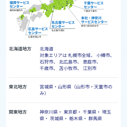
北海道地方
北海道
対象エリアは
札幌市
全域、
小樽市
、
石狩市
、
北広島市
、
恵庭市
、
千歳市
、
苫小牧市
、
江別市
東北地方
宮城県・山形県（山形市・天童市の
み）
関東地方
神奈川県
・
東京都
・
千葉県
・
埼玉
県
・
茨城県
・
栃木県
・
群馬県