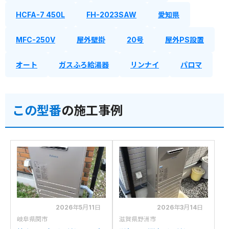
HCFA-7 450L
FH-2023SAW
愛知県
MFC-250V
屋外壁掛
20号
屋外PS設置
オート
ガスふろ給湯器
リンナイ
パロマ
この型番
の施工事例
2026年5月11日
2026年3月14日
岐阜県関市
滋賀県野洲市