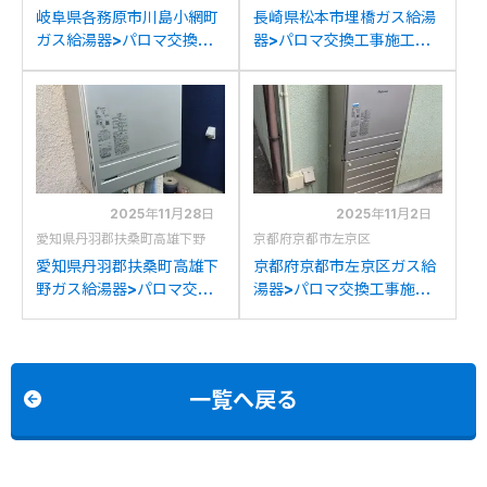
岐阜県各務原市川島小網町
長崎県松本市埋橋ガス給湯
ガス給湯器>パロマ交換工
器>パロマ交換工事施工事
事施工事例：リンナイ
例：リンナイRUF-
RUF-2008SAWからパロ
2008SAWXからパロマ
マFH-2023SAWへの交換
FH-2023SAWへの交換
2025年11月28日
2025年11月2日
愛知県丹羽郡扶桑町高雄下野
京都府京都市左京区
愛知県丹羽郡扶桑町高雄下
京都府京都市左京区ガス給
野ガス給湯器>パロマ交換
湯器>パロマ交換工事施工
工事施工事例：リンナイ
事例：ノーリツGTH-
GFK-201PKXからパロマ
2444AWXDからパロマ
FH-2023SAWへの交換
FH-2023SAWへの交換
一覧へ戻る