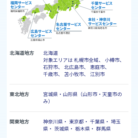
北海道地方
北海道
対象エリアは
札幌市
全域、
小樽市
、
石狩市
、
北広島市
、
恵庭市
、
千歳市
、
苫小牧市
、
江別市
東北地方
宮城県・山形県（山形市・天童市の
み）
関東地方
神奈川県
・
東京都
・
千葉県
・
埼玉
県
・
茨城県
・
栃木県
・
群馬県