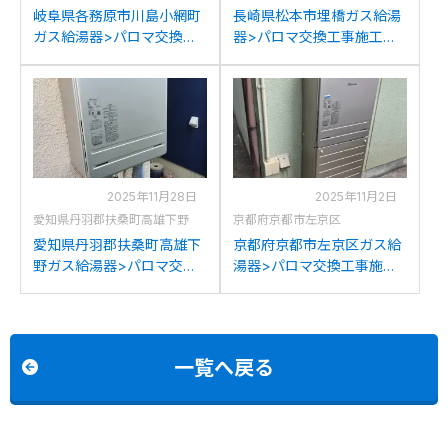
岐阜県各務原市川島小網町
長崎県松本市埋橋ガス給湯
ガス給湯器>パロマ交換工
器>パロマ交換工事施工事
事施工事例：リンナイRUF-
例：リンナイRUF-
2008SAWからパロマFH-
2008SAWXからパロマFH-
2023SAWへの交換
2023SAWへの交換
2025年11月28日
2025年11月2日
愛知県丹羽郡扶桑町高雄下野
京都府京都市左京区
愛知県丹羽郡扶桑町高雄下
京都府京都市左京区ガス給
野ガス給湯器>パロマ交換
湯器>パロマ交換工事施工
工事施工事例：リンナイ
事例：ノーリツGTH-
GFK-201PKXからパロマ
2444AWXDからパロマFH-
FH-2023SAWへの交換
2023SAWへの交換
一覧へ戻る