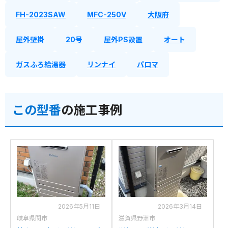
FH-2023SAW
MFC-250V
大阪府
屋外壁掛
20号
屋外PS設置
オート
ガスふろ給湯器
リンナイ
パロマ
この型番
の施工事例
2026年5月11日
2026年3月14日
岐阜県関市
滋賀県野洲市