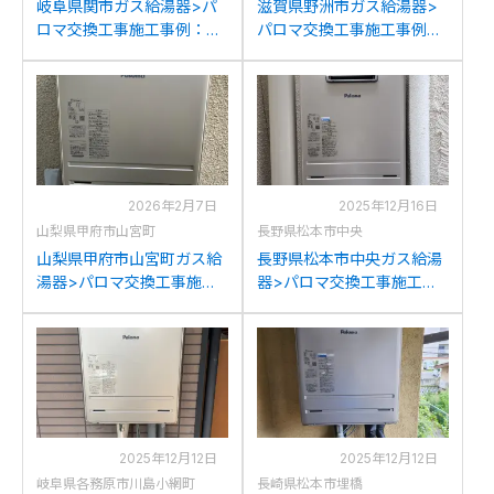
岐阜県関市ガス給湯器>パ
滋賀県野洲市ガス給湯器>
ロマ交換工事施工事例：リ
パロマ交換工事施工事例：
ンナイRUF-A2400SAWか
ノーリツGTH-2413AWXD
らパロマFH-2023SAWへの
からパロマFH-2023SAWへ
交換
の交換
2026年2月7日
2025年12月16日
山梨県甲府市山宮町
長野県松本市中央
山梨県甲府市山宮町ガス給
長野県松本市中央ガス給湯
湯器>パロマ交換工事施工
器>パロマ交換工事施工事
事例：リンナイRVD-
例：パロマFH-E204AWDL
2401SAWからパロマFH-
からパロマFH-2023SAWへ
2023SAWへの交換
の交換
2025年12月12日
2025年12月12日
岐阜県各務原市川島小網町
長崎県松本市埋橋