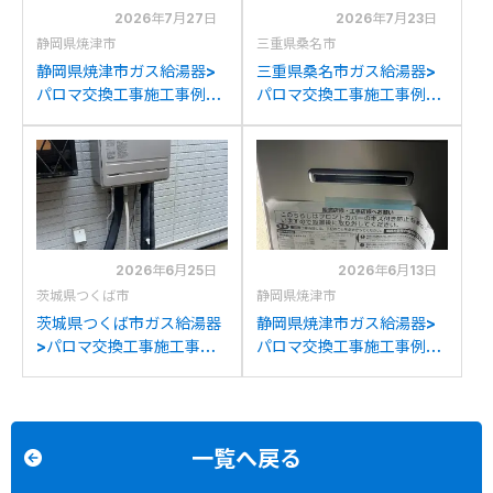
2026年7月27日
2026年7月23日
静岡県焼津市
三重県桑名市
静岡県焼津市ガス給湯器>
三重県桑名市ガス給湯器>
パロマ交換工事施工事例：
パロマ交換工事施工事例：
リンナイRUF-
リンナイRUF-
E2008SAW(A)からパロマ
K2001SAW(A)からパロマ
FH-E2022SAWLへの交換
FH-E2022SAWLへの交換
2026年6月25日
2026年6月13日
茨城県つくば市
静岡県焼津市
茨城県つくば市ガス給湯器
静岡県焼津市ガス給湯器>
>パロマ交換工事施工事
パロマ交換工事施工事例：
例：長府製作所GFK-
パーパスGX-H2002AW-1
2014WKAからパロマFH-
からパロマFH-
E2022SAWLへの交換
E2022SAWLへの交換
一覧へ戻る