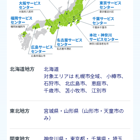
北海道地方
北海道
対象エリアは
札幌市
全域、
小樽市
、
石狩市
、
北広島市
、
恵庭市
、
千歳市
、
苫小牧市
、
江別市
東北地方
宮城県・山形県（山形市・天童市の
み）
関東地方
神奈川県
・
東京都
・
千葉県
・
埼玉