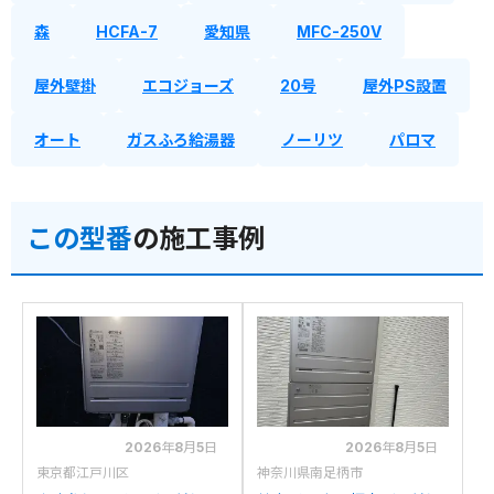
森
HCFA-7
愛知県
MFC-250V
屋外壁掛
エコジョーズ
20号
屋外PS設置
オート
ガスふろ給湯器
ノーリツ
パロマ
この型番
の施工事例
2026年8月5日
2026年8月5日
東京都江戸川区
神奈川県南足柄市