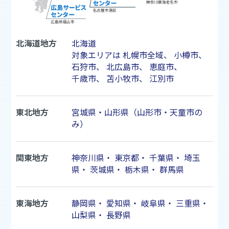
北海道地方
北海道
対象エリアは
札幌市
全域、
小樽市
、
石狩市
、
北広島市
、
恵庭市
、
千歳市
、
苫小牧市
、
江別市
東北地方
宮城県・山形県（山形市・天童市の
み）
関東地方
神奈川県
・
東京都
・
千葉県
・
埼玉
県
・
茨城県
・
栃木県
・
群馬県
東海地方
静岡県
・
愛知県
・
岐阜県
・
三重県
・
山梨県
・
長野県