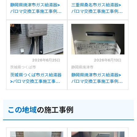
静岡県焼津市ガス給湯器>
三重県桑名市ガス給湯器>
パロマ交換工事施工事例：
パロマ交換工事施工事例：
リンナイRUF-
リンナイRUF-
E2008SAW(A)からパロマ
K2001SAW(A)からパロマ
FH-E2022SAWLへの交換
FH-E2022SAWLへの交換
2026年6月25日
2026年6月13日
茨城県つくば市
静岡県焼津市
茨城県つくば市ガス給湯器
静岡県焼津市ガス給湯器>
>パロマ交換工事施工事
パロマ交換工事施工事例：
例：長府製作所GFK-
パーパスGX-H2002AW-1
2014WKAからパロマFH-
からパロマFH-
E2022SAWLへの交換
E2022SAWLへの交換
この地域
の施工事例