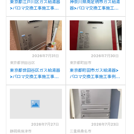
東京都江戸川区ガス給湯器
神奈川県南足柄市ガス給湯
>パロマ交換工事施工事
器>パロマ交換工事施工事
例：ノーリツGT-
例：パロマFH-E205AWL
2050AWXからパロマFH-
からパロマFH-
E2022SAWLへの交換
E2022SAWLへの交換
2026年7月31日
2026年7月30日
東京都世田谷区
東京都町田市
東京都世田谷区ガス給湯器
東京都町田市ガス給湯器>
>パロマ交換工事施工事
パロマ交換工事施工事例：
例：ノーリツGT-
パーパスGX-H2000AW-1
C2052SAWXからパロマ
からパロマFH-
FH-E2022SAWLへの交換
E2022SAWLへの交換
2026年7月27日
2026年7月23日
静岡県焼津市
三重県桑名市