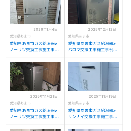
2026年1月4日
2025年12月12日
愛知県あま市
愛知県あま市
愛知県あま市ガス給湯器>
愛知県あま市ガス給湯器>
ノーリツ交換工事施工事
パロマ交換工事施工事例：
例：ノーリツGT-
ノーリツGT-2000SAWか
C2052SAWXからノーリ
らパロマFH-2023SAW-1
ツGT-C2072SAW BLへの
への交換
交換
2025年11月21日
2025年11月19日
愛知県あま市
愛知県あま市
愛知県あま市ガス給湯器>
愛知県あま市ガス給湯器>
ノーリツ交換工事施工事
リンナイ交換工事施工事
例：ノーリツGT-
例：リンナイRUF-
1627ARXからノーリツ
1618SAWからリンナイ