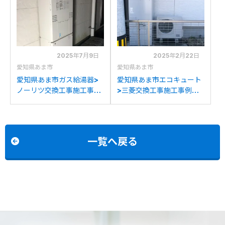
GT-C2072SAR BLへの交
RUF-A1615SAW(C)への交
換
換
2025年7月9日
2025年2月22日
愛知県あま市
愛知県あま市
愛知県あま市ガス給湯器>
愛知県あま市エコキュート
ノーリツ交換工事施工事
>三菱交換工事施工事例：
例：ノーリツGTH-
タカラスタンダードEC-
C2447SAW3Hからノーリ
3707KU-FANSから三菱
ツGTH-C2460SAW3H-
SRT-S466Uへの交換
1BLへの交換
一覧へ戻る